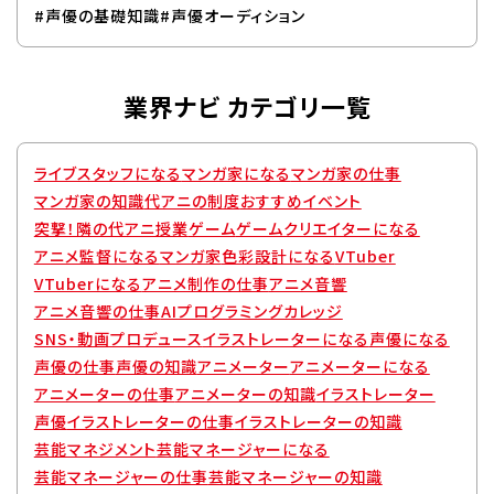
#声優の基礎知識
#声優オーディション
業界ナビ カテゴリ一覧
ライブスタッフになる
マンガ家になる
マンガ家の仕事
マンガ家の知識
代アニの制度
おすすめイベント
突撃！隣の代アニ授業
ゲーム
ゲームクリエイターになる
アニメ監督になる
マンガ家
色彩設計になる
VTuber
VTuberになる
アニメ制作の仕事
アニメ音響
アニメ音響の仕事
AIプログラミングカレッジ
SNS・動画プロデュース
イラストレーターになる
声優になる
声優の仕事
声優の知識
アニメーター
アニメーターになる
アニメーターの仕事
アニメーターの知識
イラストレーター
声優
イラストレーターの仕事
イラストレーターの知識
芸能マネジメント
芸能マネージャーになる
芸能マネージャーの仕事
芸能マネージャーの知識