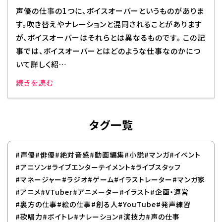
声優の仕事の1つに、ボイスオーバーというものがありま
す。吹き替えやナレーションと混同されることがあります
が、ボイスオーバーはそれらとは異なるものです。 この記
事では、ボイスオーバーとはどのような仕事なのかにつ
いて詳しく紹…
続きを読む
タグ一覧
#声優
#俳優
#絶対音感
#動画編集
#小説
#マンガ
#イベント
#アニソン
#ライブエンターテイメント
#ライブスタッフ
#マネージャー
#ラジオ
#ゲーム
#イラストレーター
#マンガ家
#アニメ
#VTuber
#アニメーター
#イラスト
#企画・運営
#裏方の仕事
#絵の仕事
#創る人
#YouTube
#発声練習
#歌唱力
#ボイトレ
#ナレーション
#演技力
#声の仕事