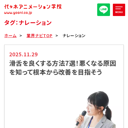
タグ：ナレーション
オープンキャンパス/イベント
ホーム
業界ナビTOP
ナレーション
パンフレット取り寄せ
2025.11.29
滑舌を良くする方法7選！悪くなる原因
全日・夜間・通信
高等部
を知って根本から改善を目指そう
大学部
週1コース
代アニ概要
学部・学科紹介