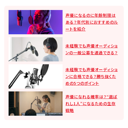
声優になるのに年齢制限は
ある？年代別におすすめのル
ートを紹介
未経験でも声優オーディショ
ンの一般公募を通過できる？
未経験でも声優オーディショ
ンに合格できる？勝ち抜くた
めの5つのポイント
声優になれる確率は？“選ば
れし1人”になるための生存
戦略