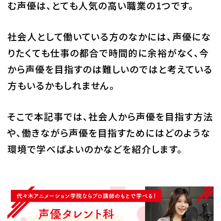
む声優は、とても人気の高い職業の1つです。
校舎・施設
社会人として働いている方のなかには、声優にな
学生生活・サポート
りたくても仕事の都合で時間的に余裕がなく、今
就職・キャリア
から声優を目指すのは難しいのではと考えている
方もいるかもしれません。
入学情報
そこで本記事では、社会人から声優を目指す方法
在学生の活躍
や、働きながら声優を目指すためにはどのような
環境で学べばよいのかなどを紹介します。
イベント
業界ナビ
新着情報