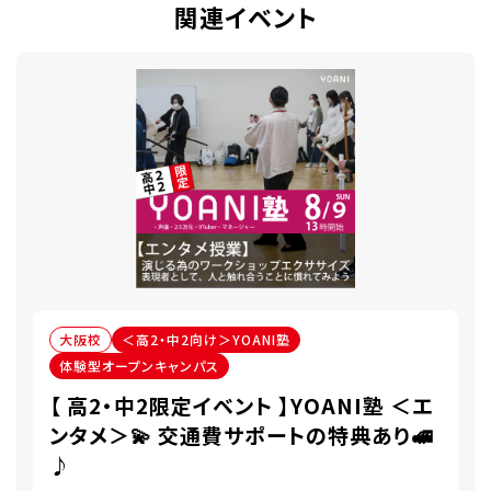
関連イベント
大阪校
＜高2・中2向け＞YOANI塾
体験型オープンキャンパス
【 高2・中2限定イベント 】YOANI塾 ＜エ
ンタメ＞💫 交通費サポートの特典あり🚅
♪