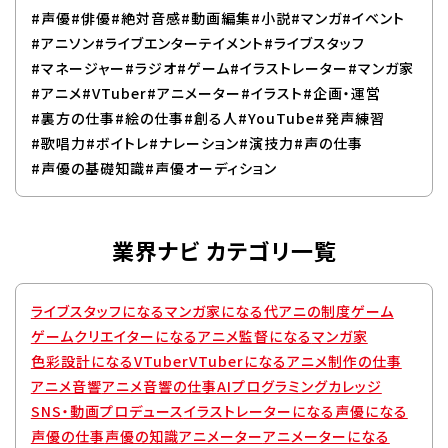
#声優
#俳優
#絶対音感
#動画編集
#小説
#マンガ
#イベント
#アニソン
#ライブエンターテイメント
#ライブスタッフ
#マネージャー
#ラジオ
#ゲーム
#イラストレーター
#マンガ家
#アニメ
#VTuber
#アニメーター
#イラスト
#企画・運営
#裏方の仕事
#絵の仕事
#創る人
#YouTube
#発声練習
#歌唱力
#ボイトレ
#ナレーション
#演技力
#声の仕事
#声優の基礎知識
#声優オーディション
業界ナビ カテゴリ一覧
ライブスタッフになる
マンガ家になる
代アニの制度
ゲーム
ゲームクリエイターになる
アニメ監督になる
マンガ家
色彩設計になる
VTuber
VTuberになる
アニメ制作の仕事
アニメ音響
アニメ音響の仕事
AIプログラミングカレッジ
SNS・動画プロデュース
イラストレーターになる
声優になる
声優の仕事
声優の知識
アニメーター
アニメーターになる