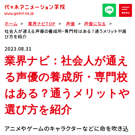
ホーム
業界ナビTOP
声優
声優になる
オープンキャンパス/イベント
社会人が通える声優の養成所・専門校はある？通うメリットや選
び方を紹介
パンフレット取り寄せ
2023.08.31
業界ナビ：社会人が通え
全日・夜間・通信
高等部
る声優の養成所・専門校
大学部
週1コース
はある？通うメリットや
選び方を紹介
代アニ概要
学部・学科紹介
アニメやゲームのキャラクターなどに命を吹き込