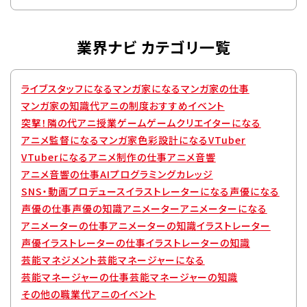
業界ナビ カテゴリ一覧
ライブスタッフになる
マンガ家になる
マンガ家の仕事
マンガ家の知識
代アニの制度
おすすめイベント
突撃！隣の代アニ授業
ゲーム
ゲームクリエイターになる
アニメ監督になる
マンガ家
色彩設計になる
VTuber
VTuberになる
アニメ制作の仕事
アニメ音響
アニメ音響の仕事
AIプログラミングカレッジ
SNS・動画プロデュース
イラストレーターになる
声優になる
声優の仕事
声優の知識
アニメーター
アニメーターになる
アニメーターの仕事
アニメーターの知識
イラストレーター
声優
イラストレーターの仕事
イラストレーターの知識
芸能マネジメント
芸能マネージャーになる
芸能マネージャーの仕事
芸能マネージャーの知識
その他の職業
代アニのイベント