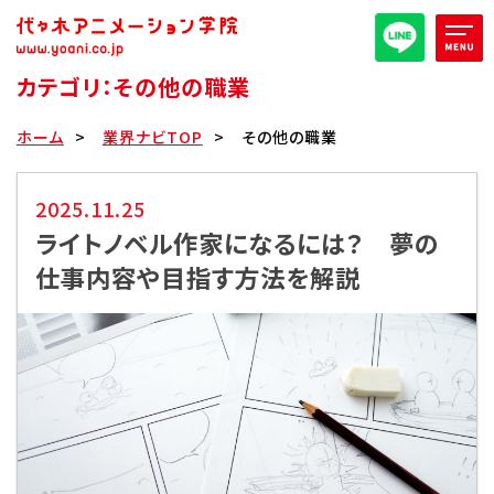
カテゴリ：その他の職業
オープンキャンパス/イベント
ホーム
業界ナビTOP
その他の職業
パンフレット取り寄せ
2025.11.25
ライトノベル作家になるには？ 夢の
全日・夜間・通信
高等部
仕事内容や目指す方法を解説
大学部
週1コース
代アニ概要
学部・学科紹介