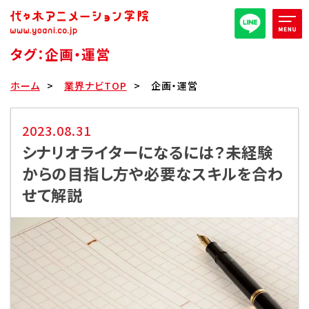
タグ：企画・運営
オープンキャンパス/イベント
ホーム
業界ナビTOP
企画・運営
パンフレット取り寄せ
2023.08.31
シナリオライターになるには？未経験
全日・夜間・通信
高等部
からの目指し方や必要なスキルを合わ
せて解説
大学部
週1コース
代アニ概要
学部・学科紹介