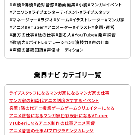
#声優
#俳優
#絶対音感
#動画編集
#小説
#マンガ
#イベント
#アニソン
#ライブエンターテイメント
#ライブスタッフ
#マネージャー
#ラジオ
#ゲーム
#イラストレーター
#マンガ家
#アニメ
#VTuber
#アニメーター
#イラスト
#企画・運営
#裏方の仕事
#絵の仕事
#創る人
#YouTube
#発声練習
#歌唱力
#ボイトレ
#ナレーション
#演技力
#声の仕事
#声優の基礎知識
#声優オーディション
業界ナビ カテゴリ一覧
ライブスタッフになる
マンガ家になる
マンガ家の仕事
マンガ家の知識
代アニの制度
おすすめイベント
突撃！隣の代アニ授業
ゲーム
ゲームクリエイターになる
アニメ監督になる
マンガ家
色彩設計になる
VTuber
VTuberになる
アニメ制作の仕事
アニメ音響
アニメ音響の仕事
AIプログラミングカレッジ