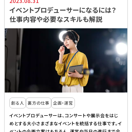
2023.08.31
イベントプロデューサーになるには？
Q&A・お問い合わせ
仕事内容や必要なスキルも解説
大学・社会人の方へ
高校3年生の方へ
高校1・2年生の方へ
中学生の方へ
保護者の方へ
企業の方へ
留学生の方へ
創る人
裏方の仕事
企画・運営
イベントプロデューサーは、コンサートや展示会をはじ
めとする大小さまざまなイベントを統括する仕事です。イ
ベントの企画立案はもちろん、運営や当日の進行まで全