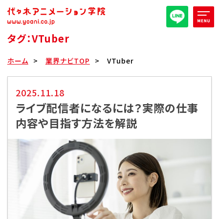
タグ：VTuber
オープンキャンパス/イベント
ホーム
業界ナビTOP
VTuber
パンフレット取り寄せ
2025.11.18
ライブ配信者になるには？実際の仕事
全日・夜間・通信
高等部
内容や目指す方法を解説
大学部
週1コース
代アニ概要
学部・学科紹介