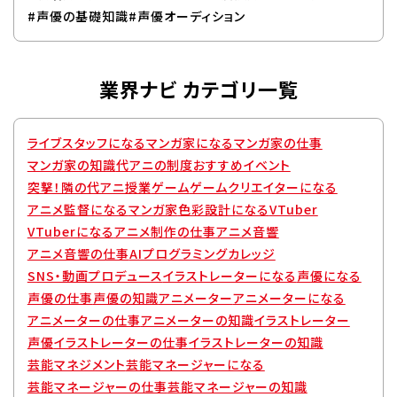
#声優の基礎知識
#声優オーディション
業界ナビ カテゴリ一覧
ライブスタッフになる
マンガ家になる
マンガ家の仕事
マンガ家の知識
代アニの制度
おすすめイベント
突撃！隣の代アニ授業
ゲーム
ゲームクリエイターになる
アニメ監督になる
マンガ家
色彩設計になる
VTuber
VTuberになる
アニメ制作の仕事
アニメ音響
アニメ音響の仕事
AIプログラミングカレッジ
SNS・動画プロデュース
イラストレーターになる
声優になる
声優の仕事
声優の知識
アニメーター
アニメーターになる
アニメーターの仕事
アニメーターの知識
イラストレーター
声優
イラストレーターの仕事
イラストレーターの知識
芸能マネジメント
芸能マネージャーになる
芸能マネージャーの仕事
芸能マネージャーの知識