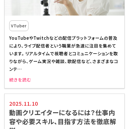
校舎・施設
学生生活・サポート
VTuber
YouTubeやTwitchなどの配信プラットフォームの普及
就職・キャリア
により、ライブ配信者という職業が急速に注目を集めて
います。 リアルタイムで視聴者とコミュニケーションを取
入学情報
りながら、ゲーム実況や雑談、歌配信など、さまざまなコ
ンテ…
在学生の活躍
続きを読む
イベント
2025.11.10
業界ナビ
動画クリエイターになるには？仕事内
容や必要スキル、目指す方法を徹底解
新着情報