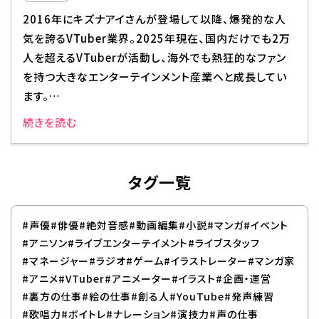
2016年にキズナアイさんが登場して以降、爆発的な人
気を誇るVTuber業界。2025年現在、国内だけでも2万
人を超えるVTuberが活動し、海外でも熱狂的なファン
を持つ大きなエンターテインメント産業へと成長してい
ます。…
続きを読む
タグ一覧
#声優
#俳優
#絶対音感
#動画編集
#小説
#マンガ
#イベント
#アニソン
#ライブエンターテイメント
#ライブスタッフ
#マネージャー
#ラジオ
#ゲーム
#イラストレーター
#マンガ家
#アニメ
#VTuber
#アニメーター
#イラスト
#企画・運営
#裏方の仕事
#絵の仕事
#創る人
#YouTube
#発声練習
#歌唱力
#ボイトレ
#ナレーション
#演技力
#声の仕事