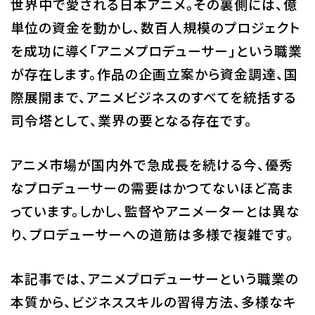
世界中で愛される日本アニメ。その裏側には、億
校舎・施設
単位の資金を動かし、数百人規模のプロジェクト
を成功に導く「アニメプロデューサー」という職業
学生生活・サポート
が存在します。作品の企画立案から資金調達、国
際展開まで、アニメビジネスのすべてを統括する
就職・キャリア
司令塔として、業界の要となる存在です。
入学情報
アニメ市場が国内外で急成長を続ける今、優秀
在学生の活躍
なプロデューサーの需要はかつてないほど高ま
っています。しかし、監督やアニメーターとは異な
イベント
り、プロデューサーへの道筋は多様で複雑です。
業界ナビ
本記事では、アニメプロデューサーという職業の
新着情報
本質から、ビジネススキルの習得方法、多様なキ