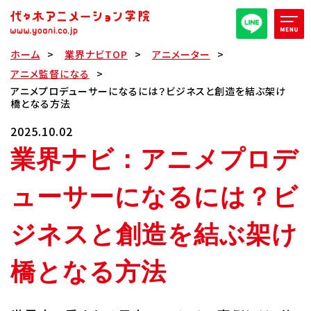
ホーム
業界ナビTOP
アニメーター
オープンキャンパス/イベント
アニメ監督になる
アニメプロデューサーになるには？ビジネスと創造を結ぶ架け
橋となる方法
パンフレット取り寄せ
2025.10.02
業界ナビ：アニメプロデ
全日・夜間・通信
高等部
ューサーになるには？ビ
大学部
週1コース
ジネスと創造を結ぶ架け
代アニ概要
橋となる方法
学部・学科紹介