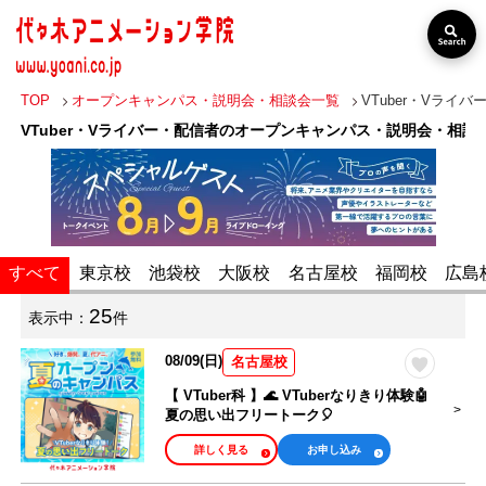
TOP
オープンキャンパス・説明会・相談会一覧
VTuber・Vライ
VTuber・Vライバー・配信者のオープンキャンパス・説明会・相談
出張オープン
分野・職業
キャンパス
すべて
東京校
池袋校
大阪校
名古屋校
福岡校
広島
声優・俳優・タ
レント・歌い
VTuber・Vライ
25
表示中：
件
手・アニソン歌
バー・配信者
手
08/09(日)
名古屋校
アニメーター・
【 VTuber科 】🌊 VTuberなりきり体験🤖
イラストレータ
夏の思い出フリートーク🎈
アニメ監督・他
ー・漫画家
アニメ関係
詳しく見る
お申し込み