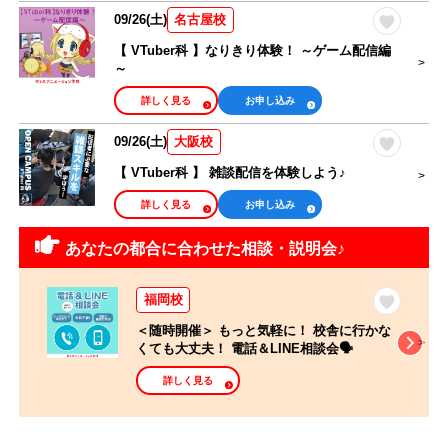
09/26(土)
名古屋校
【 VTuber科 】なりきり体験！ ～ゲーム配信編
～
詳しく見る
お申し込み
09/26(土)
大阪校
【 VTuber科 】 雑談配信を体験しよう♪
詳しく見る
お申し込み
あなたの都合に合わせた相談・説明会♪
福岡校
＜随時開催＞ もっと気軽に！ 校舎に行かな
くても大丈夫！ 電話＆LINE相談会🗣️
詳しく見る