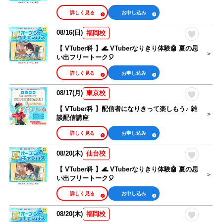
詳しく見る
お申し込み
08/16(日)
福岡校
【 VTuber科 】🌊 VTuberなりきり体験🤖 夏の思
い出フリートーク🎈
詳しく見る
お申し込み
08/17(月)
東京校
【 VTuber科 】配信者になりきって楽しもう♪ 雑
談配信講座
詳しく見る
お申し込み
08/20(木)
仙台校
【 VTuber科 】🌊 VTuberなりきり体験🤖 夏の思
い出フリートーク🎈
詳しく見る
お申し込み
08/20(木)
福岡校