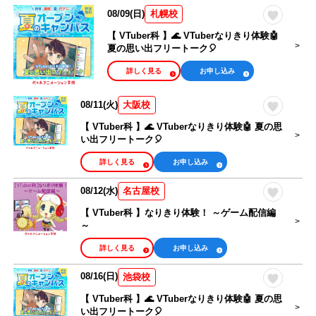
シナリオ・ライ
タレントマネー
08/09(日)
札幌校
トノベル・小説
ジャー・アイド
家
ルマネージャー
【 VTuber科 】🌊 VTuberなりきり体験🤖
夏の思い出フリートーク🎈
ライブ制作・舞
ゲーム・ゲーム
詳しく見る
お申し込み
台制作・イベン
プログラマー
トスタッフ
08/11(火)
大阪校
高等部
大学部
【 VTuber科 】🌊 VTuberなりきり体験🤖 夏の思
い出フリートーク🎈
詳しく見る
お申し込み
カレンダーから選ぶ
08/12(水)
名古屋校
オンラインオープンキャンパス
【 VTuber科 】なりきり体験！ ～ゲーム配信編
～
体験したい
詳しく見る
お申し込み
相談・見学したい
08/16(日)
池袋校
【 VTuber科 】🌊 VTuberなりきり体験🤖 夏の思
い出フリートーク🎈