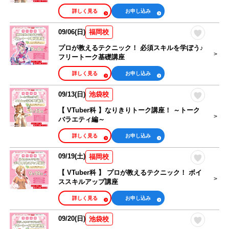
詳しく見る
お申し込み
09/06(日)
福岡校
プロが教えるテクニック！ 必須スキルを学ぼう♪
フリートーク基礎講座
詳しく見る
お申し込み
09/13(日)
池袋校
【 VTuber科 】なりきりトーク講座！ ～トーク
バラエティ編～
詳しく見る
お申し込み
09/19(土)
福岡校
【 VTuber科 】 プロが教えるテクニック！ ボイ
ススキルアップ講座
詳しく見る
お申し込み
09/20(日)
池袋校