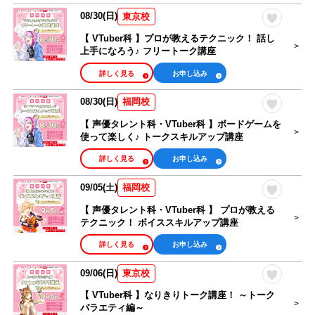
08/30(日)
東京校
【 VTuber科 】プロが教えるテクニック！ 話し
上手になろう♪ フリートーク講座
詳しく見る
お申し込み
08/30(日)
福岡校
【 声優タレント科・VTuber科 】ボードゲームを
使って楽しく♪ トークスキルアップ講座
詳しく見る
お申し込み
09/05(土)
福岡校
【 声優タレント科・VTuber科 】 プロが教える
テクニック！ ボイススキルアップ講座
詳しく見る
お申し込み
09/06(日)
東京校
【 VTuber科 】なりきりトーク講座！ ～トーク
バラエティ編～