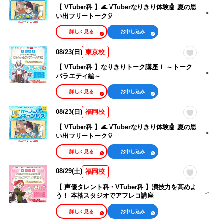
【 VTuber科 】🌊 VTuberなりきり体験🤖 夏の思
い出フリートーク🎈
詳しく見る
お申し込み
08/23(日)
東京校
【 VTuber科 】なりきりトーク講座！ ～トーク
バラエティ編～
詳しく見る
お申し込み
08/23(日)
福岡校
【 VTuber科 】🌊 VTuberなりきり体験🤖 夏の思
い出フリートーク🎈
詳しく見る
お申し込み
08/29(土)
福岡校
【 声優タレント科・VTuber科 】演技力を高めよ
う！ 本格スタジオでアフレコ講座
詳しく見る
お申し込み