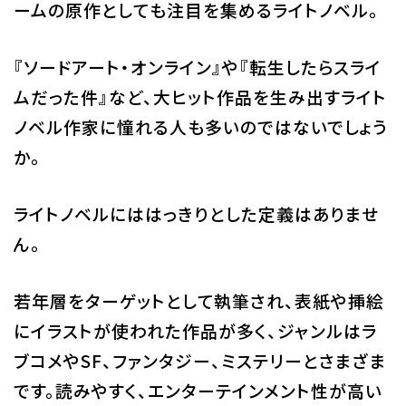
ームの原作としても注目を集めるライトノベル。
校舎・施設
『ソードアート・オンライン』や『転生したらスライ
学生生活・サポート
ムだった件』など、大ヒット作品を生み出すライト
就職・キャリア
ノベル作家に憧れる人も多いのではないでしょう
か。
入学情報
ライトノベルにははっきりとした定義はありませ
在学生の活躍
ん。
イベント
若年層をターゲットとして執筆され、表紙や挿絵
にイラストが使われた作品が多く、ジャンルはラ
業界ナビ
ブコメやSF、ファンタジー、ミステリーとさまざま
新着情報
です。読みやすく、エンターテインメント性が高い