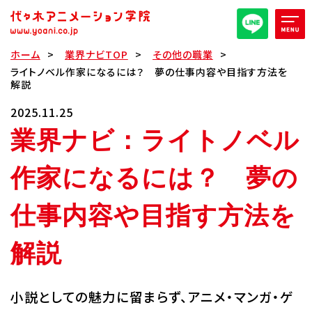
ホーム
業界ナビTOP
その他の職業
オープンキャンパス/イベント
ライトノベル作家になるには？ 夢の仕事内容や目指す方法を
解説
パンフレット取り寄せ
2025.11.25
業界ナビ：ライトノベル
全日・夜間・通信
高等部
作家になるには？ 夢の
大学部
週1コース
仕事内容や目指す方法を
解説
代アニ概要
学部・学科紹介
小説としての魅力に留まらず、アニメ・マンガ・ゲ