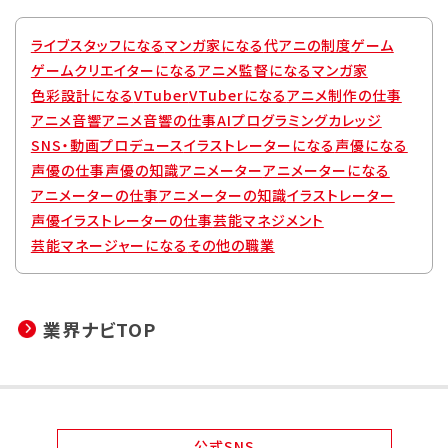
ライブスタッフになる
マンガ家になる
代アニの制度
ゲーム
ゲームクリエイターになる
アニメ監督になる
マンガ家
色彩設計になる
VTuber
VTuberになる
アニメ制作の仕事
アニメ音響
アニメ音響の仕事
AIプログラミングカレッジ
SNS・動画プロデュース
イラストレーターになる
声優になる
声優の仕事
声優の知識
アニメーター
アニメーターになる
アニメーターの仕事
アニメーターの知識
イラストレーター
声優
イラストレーターの仕事
芸能マネジメント
芸能マネージャーになる
その他の職業
業界ナビTOP
公式
SNS