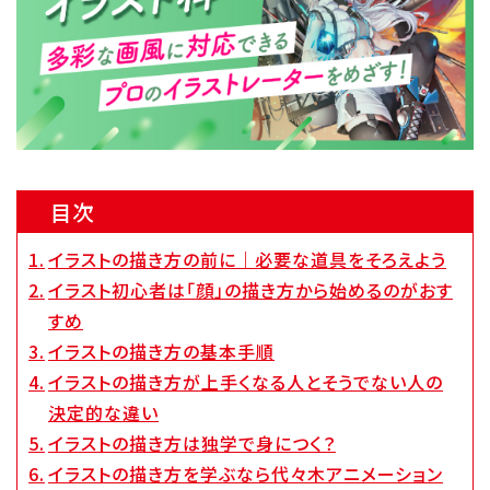
Q&A・お問い合わせ
大学・社会人の方へ
高校3年生の方へ
高校1・2年生の方へ
中学生の方へ
保護者の方へ
企業の方へ
目次
留学生の方へ
イラストの描き方の前に｜必要な道具をそろえよう
イラスト初心者は「顔」の描き方から始めるのがおす
すめ
イラストの描き方の基本手順
イラストの描き方が上手くなる人とそうでない人の
決定的な違い
イラストの描き方は独学で身につく？
イラストの描き方を学ぶなら代々木アニメーション