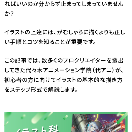
ればいいのか分からず止まってしまっていません
校舎・施設
か？
学生生活・サポート
イラストの上達には、がむしゃらに描くよりも正し
就職・キャリア
い手順とコツを知ることが重要です。
入学情報
この記事では、数多くのプロクリエイターを輩出
してきた代々木アニメーション学院（代アニ）が、
在学生の活躍
初心者の方に向けてイラストの基本的な描き方
をステップ形式で解説します。
イベント
業界ナビ
新着情報