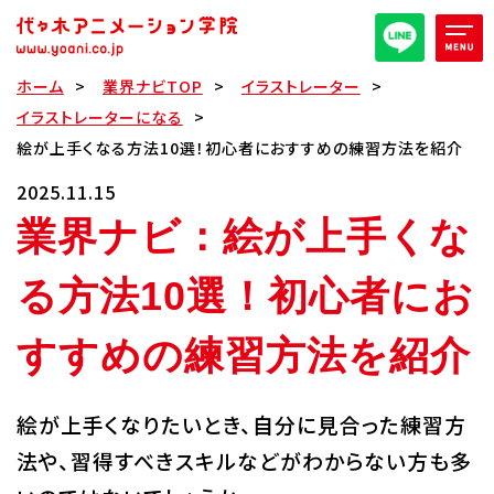
ホーム
業界ナビTOP
イラストレーター
オープンキャンパス/イベント
イラストレーターになる
絵が上手くなる方法10選！初心者におすすめの練習方法を紹介
パンフレット取り寄せ
2025.11.15
業界ナビ：絵が上手くな
全日・夜間・通信
高等部
る方法10選！初心者にお
大学部
週1コース
すすめの練習方法を紹介
代アニ概要
絵が上手くなりたいとき、自分に見合った練習方
学部・学科紹介
法や、習得すべきスキルなどがわからない方も多