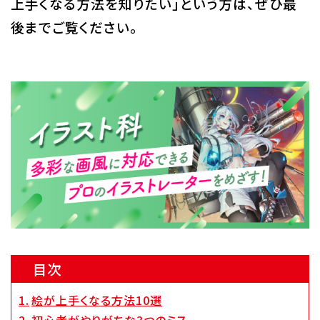
上手くなる方法を知りたい」という方は、ぜひ最
Q&A・お問い合わせ
後までご覧ください。
大学・社会人の方へ
高校3年生の方へ
高校1・2年生の方へ
中学生の方へ
保護者の方へ
企業の方へ
留学生の方へ
目次
絵が上手くなる方法10選
初心者がやりがちな3つのミス