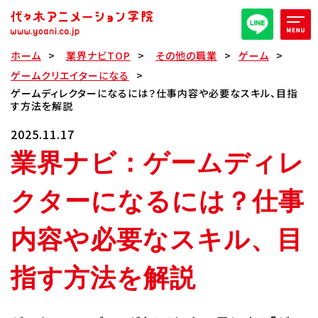
ホーム
業界ナビTOP
その他の職業
ゲーム
オープンキャンパス/イベント
ゲームクリエイターになる
ゲームディレクターになるには？仕事内容や必要なスキル、目指
す方法を解説
パンフレット取り寄せ
2025.11.17
業界ナビ：ゲームディレ
全日・夜間・通信
高等部
クターになるには？仕事
大学部
週1コース
内容や必要なスキル、目
代アニ概要
指す方法を解説
学部・学科紹介