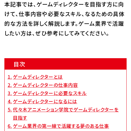
本記事では、ゲームディレクターを目指す方に向
Q&A・お問い合わせ
けて、仕事内容や必要なスキル、なるための具体
的な方法を詳しく解説します。ゲーム業界で活躍
大学・社会人の方へ
高校3年生の方へ
したい方は、ぜひ参考にしてみてください。
高校1・2年生の方へ
中学生の方へ
保護者の方へ
企業の方へ
目次
留学生の方へ
ゲームディレクターとは
ゲームディレクターの仕事内容
ゲームディレクターに必要なスキル
ゲームディレクターになるには
代々木アニメーション学院でゲームディレクターを
目指す
ゲーム業界の第一線で活躍する夢のある仕事