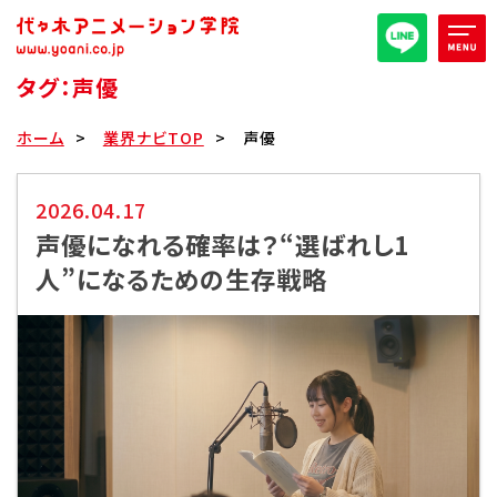
タグ：声優
オープンキャンパス/イベント
ホーム
業界ナビTOP
声優
パンフレット取り寄せ
2026.04.17
声優になれる確率は？“選ばれし1
全日・夜間・通信
高等部
人”になるための生存戦略
大学部
週1コース
代アニ概要
学部・学科紹介