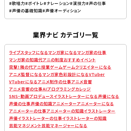
#歌唱力
#ボイトレ
#ナレーション
#演技力
#声の仕事
#声優の基礎知識
#声優オーディション
業界ナビ カテゴリ一覧
ライブスタッフになる
マンガ家になる
マンガ家の仕事
マンガ家の知識
代アニの制度
おすすめイベント
突撃！隣の代アニ授業
ゲーム
ゲームクリエイターになる
アニメ監督になる
マンガ家
色彩設計になる
VTuber
VTuberになる
アニメ制作の仕事
アニメ音響
アニメ音響の仕事
AIプログラミングカレッジ
SNS・動画プロデュース
イラストレーターになる
声優になる
声優の仕事
声優の知識
アニメーター
アニメーターになる
アニメーターの仕事
アニメーターの知識
イラストレーター
声優
イラストレーターの仕事
イラストレーターの知識
芸能マネジメント
芸能マネージャーになる