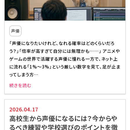
校舎・施設
学生生活・サポート
声優
就職・キャリア
「声優になりたいけれど、なれる確率はどのくらいだろ
う？」「倍率が高すぎて自分には無理かも……」 アニメや
入学情報
ゲームの世界で活躍する声優に憧れる一方で、ネット上
に流れる「1%〜3%」という厳しい数字を見て、足が止ま
在学生の活躍
ってしまう方…
続きを読む
イベント
業界ナビ
2026.04.17
高校生から声優になるには？今からや
新着情報
るべき練習や学校選びのポイントを徹