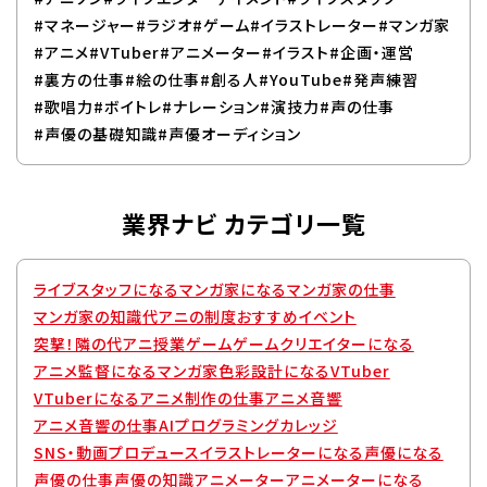
#マネージャー
#ラジオ
#ゲーム
#イラストレーター
#マンガ家
Q&A・お問い合わせ
#アニメ
#VTuber
#アニメーター
#イラスト
#企画・運営
#裏方の仕事
#絵の仕事
#創る人
#YouTube
#発声練習
#歌唱力
#ボイトレ
#ナレーション
#演技力
#声の仕事
大学・社会人の方へ
高校3年生の方へ
#声優の基礎知識
#声優オーディション
高校1・2年生の方へ
中学生の方へ
保護者の方へ
企業の方へ
業界ナビ カテゴリ一覧
留学生の方へ
ライブスタッフになる
マンガ家になる
マンガ家の仕事
マンガ家の知識
代アニの制度
おすすめイベント
突撃！隣の代アニ授業
ゲーム
ゲームクリエイターになる
アニメ監督になる
マンガ家
色彩設計になる
VTuber
VTuberになる
アニメ制作の仕事
アニメ音響
アニメ音響の仕事
AIプログラミングカレッジ
SNS・動画プロデュース
イラストレーターになる
声優になる
声優の仕事
声優の知識
アニメーター
アニメーターになる