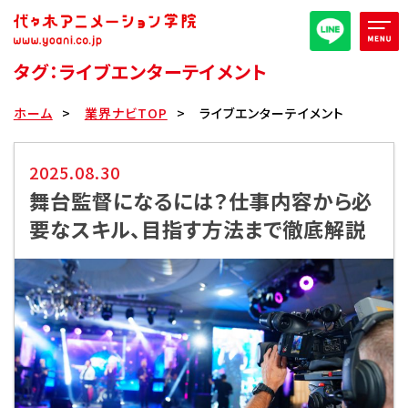
タグ：ライブエンターテイメント
オープンキャンパス/イベント
ホーム
業界ナビTOP
ライブエンターテイメント
パンフレット取り寄せ
2025.08.30
舞台監督になるには？仕事内容から必
全日・夜間・通信
高等部
要なスキル、目指す方法まで徹底解説
大学部
週1コース
代アニ概要
学部・学科紹介