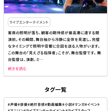
校舎・施設
学生生活・サポート
ライブエンターテイメント
客席の照明が落ち、観客の期待感が最高潮に達する開
就職・キャリア
演前。その瞬間、舞台袖から冷静に全体を見渡し、完璧
なタイミングで照明や音響に合図を送る人物がいます。
入学情報
この舞台の「見えざる指揮者」こそが、舞台監督です。 舞
台監督は、演劇、ミ…
在学生の活躍
続きを読む
イベント
タグ一覧
業界ナビ
新着情報
#声優
#俳優
#絶対音感
#動画編集
#小説
#マンガ
#イベント
#アニソン
#ライブエンターテイメント
#ライブスタッフ