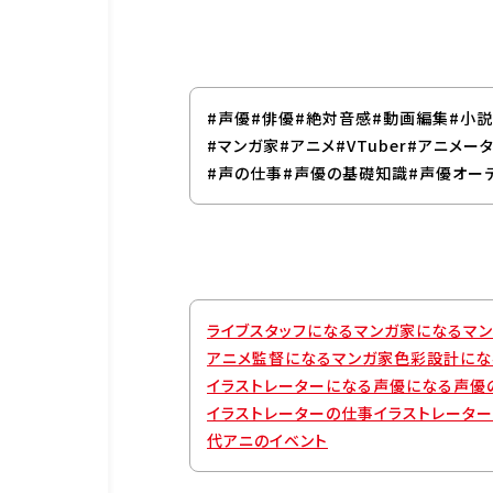
#声優
#俳優
#絶対音感
#動画編集
#小説
#マンガ家
#アニメ
#VTuber
#アニメー
企業情報
資料請求
お問い合わ
#声の仕事
#声優の基礎知識
#声優オー
ライブスタッフになる
マンガ家になる
マ
アニメ監督になる
マンガ家
色彩設計にな
イラストレーターになる
声優になる
声優
イラストレーターの仕事
イラストレータ
代アニのイベント