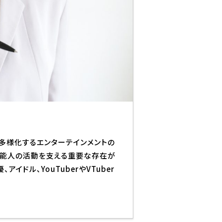
モート学部
札幌校
ニメ・クリエイター総合
仙台校
部
広島校
スクール・社会人夜間学
金沢校
YOANI Live Station
生の活躍
イベント
業界ナ
生作品
イベント
業界
学デビュー
コラボ
新着情
ラフトオーディション
スペシャルゲスト
ど、多様化するエンターテインメントの
オープンキャンパス
新着
芸能人の活動を支える重要な存在が
全国オープンキャンパスツ
アー
アイドル、YouTuberやVTuber
Q&A・
YOANIオンラインオープン
Q&A
キャンパス
お問
YOANI塾
交通費サポート