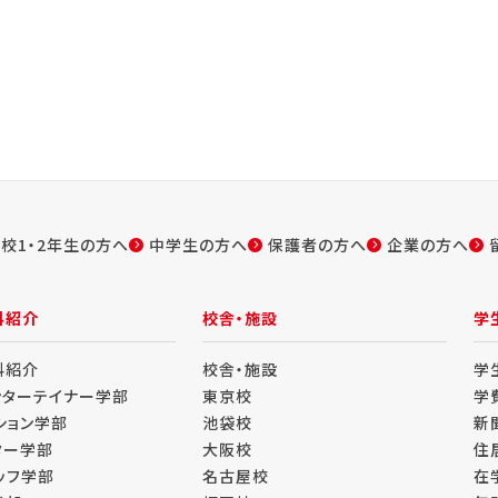
校1・2年生の方へ
中学生の方へ
保護者の方へ
企業の方へ
科紹介
校舎・施設
学
科紹介
校舎・施設
学
ンターテイナー学部
東京校
学
ション学部
池袋校
新
ター学部
大阪校
住
ッフ学部
名古屋校
在