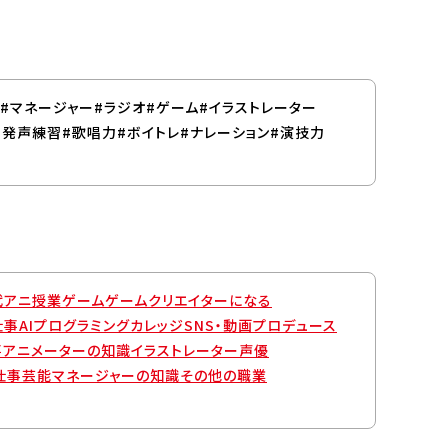
パンフレット取り寄せ
#マネージャー
#ラジオ
#ゲーム
#イラストレーター
#発声練習
#歌唱力
#ボイトレ
#ナレーション
#演技力
反社会的勢力に
eポリシー
情報セキュリティ方針
対する基本方針
代アニ授業
ゲーム
ゲームクリエイターになる
仕事
AIプログラミングカレッジ
SNS・動画プロデュース
事
アニメーターの知識
イラストレーター
声優
仕事
芸能マネージャーの知識
その他の職業