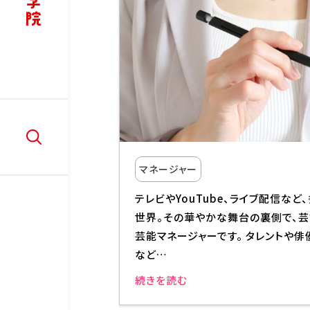
講師紹介
リ
ア
学
W
部
入学情報
在学
入学情報
学
入学案内
在
マネージャー
AO入学制度
ド
テレビやYouTube、ライブ配信な
WEB出願
世界。その華やかな舞台の裏側で、
LINE相談会
芸能マネージャーです。 タレントや俳優、
など…
続きを読む