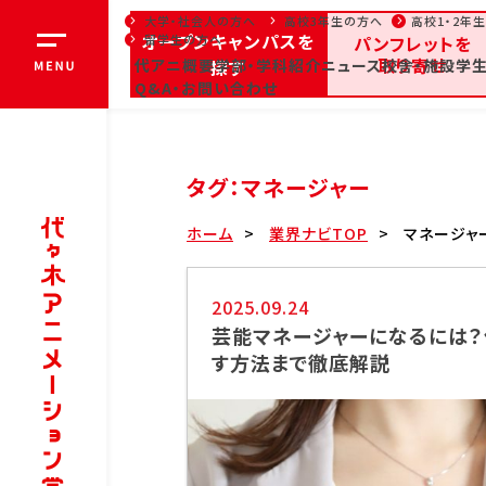
大学・社会人の方へ
高校3年生の方へ
高校1・2年
オープンキャンパスを
留学生の方へ
パンフレットを
取り寄せ
代アニ概要
探す
学部・学科紹介
ニュース
校舎・施設
学生
オ
Q&A・お問い合わせ
全日・夜間・通信
高等
お知らせ
タグ：マネージャー
大学・社会人の方へ
高校3年生
ホーム
業界ナビTOP
マネージャ
代アニ概要
学部
2025.09.24
芸能マネージャーになるには？
代アニ概要
学
学院長メッセージ
声
す方法まで徹底解説
教育理念
部
代々木アニメーション学院
ア
とは
ク
沿革
芸