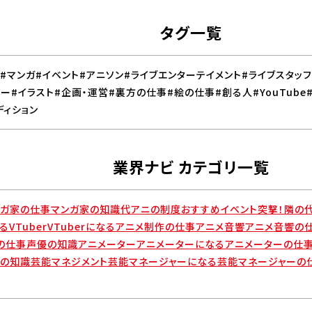
タグ一覧
オープンキャンパス/イベント
#マンガ
#イベント
#アニソン
#ライブエンターテイメント
#ライブスタッフ
ター
#イラスト
#企画・運営
#裏方の仕事
#絵の仕事
#創る人
#YouTube
特定商取引法に
せ
採用情報
個人情報保護方針
Cooki
ディション
基づく表記
業界ナビ カテゴリ一覧
ンガ家の仕事
マンガ家の知識
代アニの制度
おすすめイベント
突撃！隣の
る
VTuber
VTuberになる
アニメ制作の仕事
アニメ音響
アニメ音響の
の仕事
声優の知識
アニメーター
アニメーターになる
アニメーターの仕
ーの知識
芸能マネジメント
芸能マネージャーになる
芸能マネージャーの