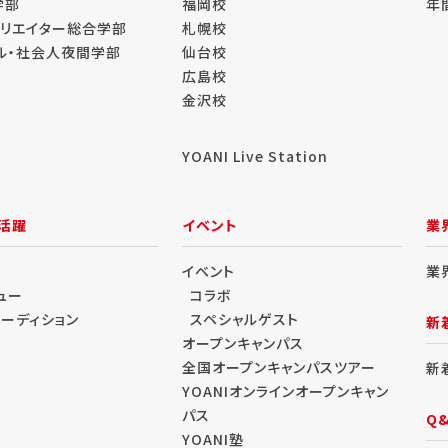
学部
福岡校
年
クリエイター総合学部
札幌校
ル・社会人夜間学部
仙台校
広島校
金沢校
YOANI Live Station
活躍
イベント
業
イベント
業
ュー
コラボ
オーディション
スペシャルゲスト
新
オープンキャンパス
全国オープンキャンパスツアー
新
YOANIオンラインオープンキャン
パス
Q
YOANI塾