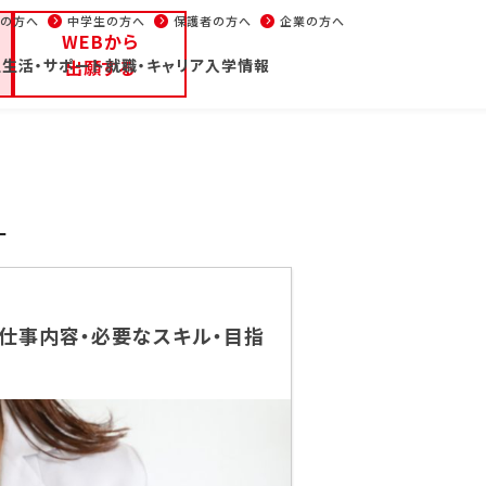
生の方へ
中学生の方へ
保護者の方へ
企業の方へ
WEBから
生活・サポート
ープンキャンパス/イベント
出願する
就職・キャリア
入学情報
パンフレット
部
大学部
週1コース
声優
学校通信
イベント
在校
の方へ
高校1・2年生の方へ
中学生の方へ
保護者の方へ
ー
・学科紹介
校舎・施設
学生生
仕事内容・必要なスキル・目指
部・学科紹介
校舎・施設
学生生
優・エンターテイナー学
東京校
学費
池袋校
新聞
ニメーション学部
大阪校
住居
リエイター学部
名古屋校
在学
能スタッフ学部
福岡校
年間