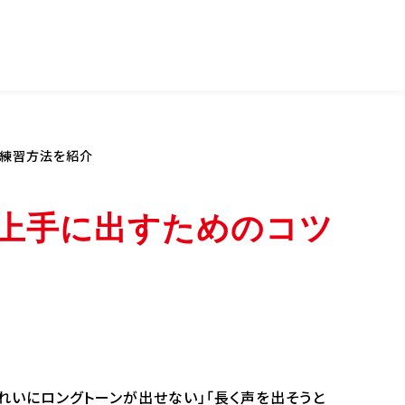
取り寄せ
生デビュー
や練習方法を紹介
企業の方へ
留学生の方へ
上手に出すためのコツ
活・サポート
就職・キャリア
活・サポート
就職・キャリア
サポート
活躍する卒業生
奨学生制度
デビュー・就職実績
サポート
企業連携
生インタビュー
採用をご検討の企業の皆
行事
様
れいにロングトーンが出せない」「長く声を出そうと