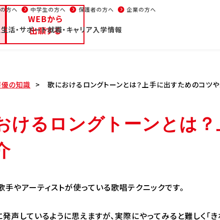
生の方へ
中学生の方へ
保護者の方へ
企業の方へ
WEBから
生活・サポート
ープンキャンパス/イベント
出願する
就職・キャリア
入学情報
パンフレット
部
大学部
週1コース
声優
学校通信
イベント
在校
声優の知識
歌におけるロングトーンとは？上手に出すためのコツ
の方へ
高校1・2年生の方へ
中学生の方へ
保護者の方へ
おけるロングトーンとは？
・学科紹介
校舎・施設
学生生
介
部・学科紹介
校舎・施設
学生生
優・エンターテイナー学
東京校
学費
池袋校
新聞
ニメーション学部
大阪校
住居
歌手やアーティストが使っている歌唱テクニックです。
リエイター学部
名古屋校
在学
能スタッフ学部
福岡校
年間
発声しているように思えますが、実際にやってみると難しく「き