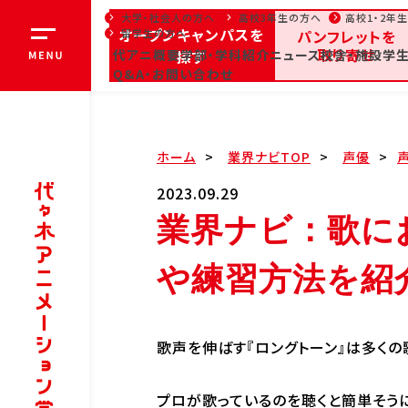
大学・社会人の方へ
高校3年生の方へ
高校1・2年
オープンキャンパスを
留学生の方へ
パンフレットを
取り寄せ
代アニ概要
探す
学部・学科紹介
ニュース
校舎・施設
学生
オ
Q&A・お問い合わせ
全日・夜間・通信
高等
お知らせ
ホーム
業界ナビTOP
声優
大学・社会人の方へ
高校3年生
2023.09.29
業界ナビ：歌に
代アニ概要
学部
や練習方法を紹
代アニ概要
学
学院長メッセージ
声
教育理念
部
代々木アニメーション学院
ア
歌声を伸ばす『ロングトーン』は多くの
とは
ク
沿革
芸
プロが歌っているのを聴くと簡単そうに