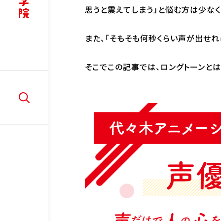
講師紹介
リ
思うと震えてしまう」と悩む方は少なく
ア
学
W
また、「そもそも何秒くらい声が出せれ
部
そこでこの記事では、ロングトーンとは
入学情報
在学
入学情報
学
入学案内
在
AO入学制度
ド
WEB出願
LINE相談会