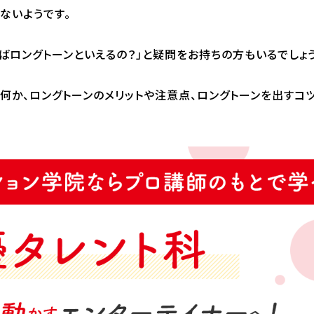
モート学部
札幌校
ないようです。
ニメ・クリエイター総合
仙台校
部
広島校
スクール・社会人夜間学
金沢校
ばロングトーンといえるの？」と疑問をお持ちの方もいるでしょう
YOANI Live Station
何か、ロングトーンのメリットや注意点、ロングトーンを出すコ
生の活躍
イベント
業界ナ
生作品
イベント
業界
学デビュー
コラボ
新着情
ラフトオーディション
スペシャルゲスト
オープンキャンパス
新着
全国オープンキャンパスツ
アー
Q&A・
YOANIオンラインオープン
Q&A
キャンパス
お問
YOANI塾
交通費サポート