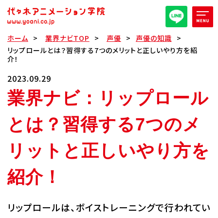
ホーム
業界ナビTOP
声優
声優の知識
オープンキャンパス/イベント
リップロールとは？習得する7つのメリットと正しいやり方を紹
介！
パンフレット取り寄せ
2023.09.29
業界ナビ：リップロール
全日・夜間・通信
高等部
とは？習得する7つのメ
大学部
週1コース
リットと正しいやり方を
紹介！
代アニ概要
学部・学科紹介
リップロールは、ボイストレーニングで行われてい