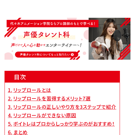
Q&A・お問い合わせ
大学・社会人の方へ
高校3年生の方へ
高校1・2年生の方へ
中学生の方へ
保護者の方へ
企業の方へ
留学生の方へ
目次
リップロールとは
リップロールを習得するメリット7選
リップロールの正しいやり方を3ステップで紹介
リップロールができない原因
ボイトレはプロからしっかり学ぶのがおすすめ！
まとめ