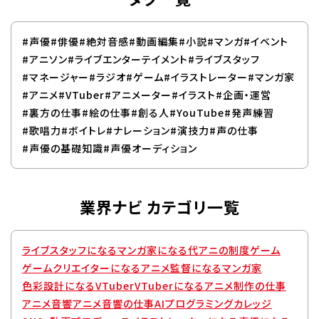
#声優
#俳優
#絶対音感
#動画編集
#小説
#マンガ
#イベント
#アニソン
#ライブエンターテイメント
#ライブスタッフ
#マネージャー
#ラジオ
#ゲーム
#イラストレーター
#マンガ家
#アニメ
#VTuber
#アニメーター
#イラスト
#企画・運営
#裏方の仕事
#絵の仕事
#創る人
#YouTube
#発声練習
#歌唱力
#ボイトレ
#ナレーション
#演技力
#声の仕事
#声優の基礎知識
#声優オーディション
業界ナビ カテゴリ一覧
ライブスタッフになる
マンガ家になる
代アニの制度
ゲーム
ゲームクリエイターになる
アニメ監督になる
マンガ家
色彩設計になる
VTuber
VTuberになる
アニメ制作の仕事
アニメ音響
アニメ音響の仕事
AIプログラミングカレッジ