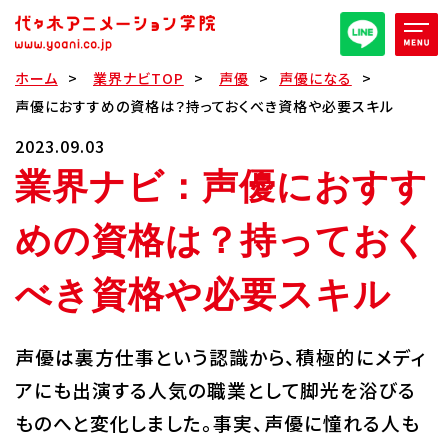
ホーム
業界ナビTOP
声優
声優になる
オープンキャンパス/イベント
声優におすすめの資格は？持っておくべき資格や必要スキル
2023.09.03
パンフレット取り寄せ
業界ナビ：声優におすす
全日・夜間・通信
高等部
めの資格は？持っておく
大学部
べき資格や必要スキル
週1コース
声優は裏方仕事という認識から、積極的にメディ
代アニ概要
アにも出演する人気の職業として脚光を浴びる
学部・学科紹介
ものへと変化しました。事実、声優に憧れる人も