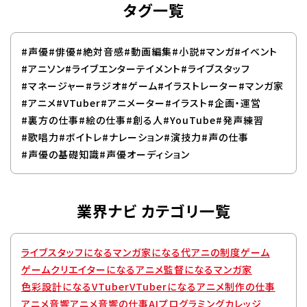
タグ一覧
#声優
#俳優
#絶対音感
#動画編集
#小説
#マンガ
#イベント
#アニソン
#ライブエンターテイメント
#ライブスタッフ
#マネージャー
#ラジオ
#ゲーム
#イラストレーター
#マンガ家
#アニメ
#VTuber
#アニメーター
#イラスト
#企画・運営
#裏方の仕事
#絵の仕事
#創る人
#YouTube
#発声練習
#歌唱力
#ボイトレ
#ナレーション
#演技力
#声の仕事
#声優の基礎知識
#声優オーディション
業界ナビ カテゴリ一覧
ライブスタッフになる
マンガ家になる
代アニの制度
ゲーム
ゲームクリエイターになる
アニメ監督になる
マンガ家
色彩設計になる
VTuber
VTuberになる
アニメ制作の仕事
アニメ音響
アニメ音響の仕事
AIプログラミングカレッジ