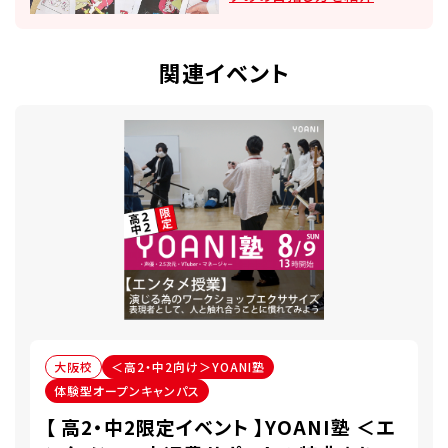
関連イベント
大阪校
＜高2・中2向け＞YOANI塾
体験型オープンキャンパス
【 高2・中2限定イベント 】YOANI塾 ＜エ