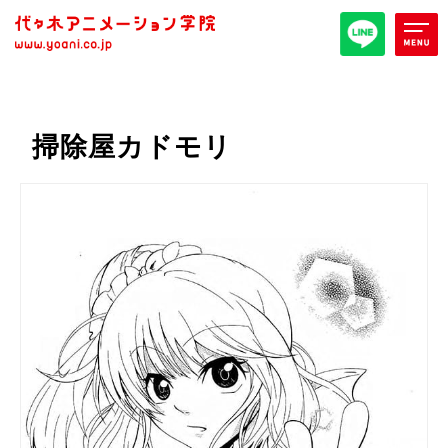
オープンキャンパス/イベント
掃除屋カドモリ
パンフレット取り寄せ
全日・夜間・通信
高等部
大学部
週1コース
代アニ概要
学部・学科紹介