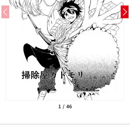
校舎・施設
学生生活・サポート
就職・キャリア
入学情報
在学生の活躍
イベント
業界ナビ
1
/
46
新着情報