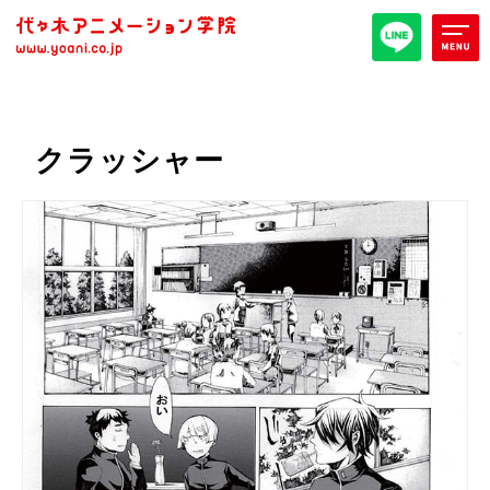
オープンキャンパス/イベント
クラッシャー
パンフレット取り寄せ
全日・夜間・通信
高等部
大学部
週1コース
代アニ概要
学部・学科紹介