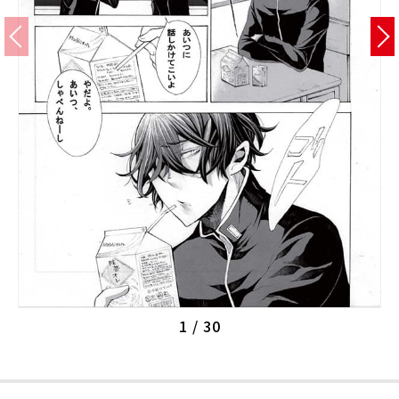
校舎・施設
学生生活・サポート
就職・キャリア
入学情報
在学生の活躍
イベント
業界ナビ
1
/
30
新着情報