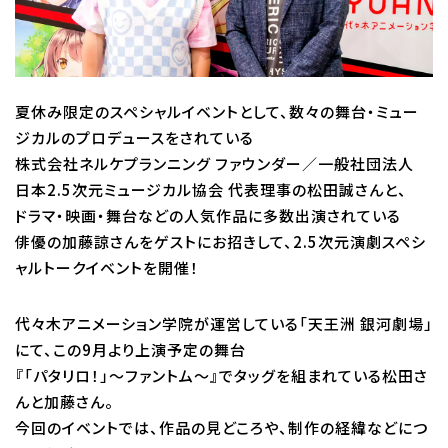
校舎・施設
学生生活・サポート
夏休み限定のスペシャルイベントとして、数々の舞台・ミュー
就職・キャリア
ジカルのプロデュースをされている
株式会社ネルケプランニング ファウンダー／一般社団法人
日本2.5次元ミュージカル協会 代表理事の松田誠さんと、
入学情報
ドラマ・映画・舞台などの人気作品に多数出演されている
俳優の加藤諒さんをゲストにお招きして、2.5次元演劇スペシ
在学生の活躍
ャルトークイベントを開催！
イベント
代々木アニメーション学院が運営している「天王洲 銀河劇場」
にて、この9月より上演予定の舞台
業界ナビ
『「パタリロ！」～ファントム～』でタッグを組まれている松田さ
んと加藤さん。
新着情報
今回のイベントでは、作品の見どころや、制作の経緯などにつ