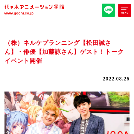
オープンキャンパス/イベント
（株）ネルケプランニング【松田誠さ
パンフレット取り寄せ
ん】・俳優【加藤諒さん】ゲスト！トーク
イベント開催
全日・夜間・通信
高等部
2022.08.26
大学部
週1コース
代アニ概要
学部・学科紹介