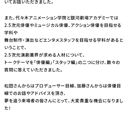
いてお話いただきました。
Q&A・お問い合わせ
また、代々木アニメーション学院と銀河劇場アカデミーでは
2.5次元俳優やミュージカル俳優、アクション俳優を目指せる
大学・社会人の方へ
高校3年生の方へ
学科や
舞台制作・演出などエンタメスタッフを目指せる学科があると
高校1・2年生の方へ
中学生の方へ
いうことで、
保護者の方へ
企業の方へ
2.5次元演劇業界が求める人材について、
トークテーマを「俳優編」「スタッフ編」の二つに分け、数々の
留学生の方へ
質問に答えていただきました。
松田さんからはプロデューサー目線、加藤さんからは俳優目
線でのお話やアドバイスを頂き、
夢を追う来場者の皆さんにとって、大変貴重な機会になりまし
た！