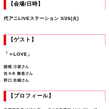
【会場/日時】
Q&A・お問い合わせ
代アニLIVEステーション 3/26(火)
大学・社会人の方へ
高校3年生の方へ
高校1・2年生の方へ
中学生の方へ
【ゲスト】
保護者の方へ
企業の方へ
「＝LOVE」
留学生の方へ
諸橋 沙夏さん
佐々木 舞香さん
野口 衣織さん
【プロフィール】