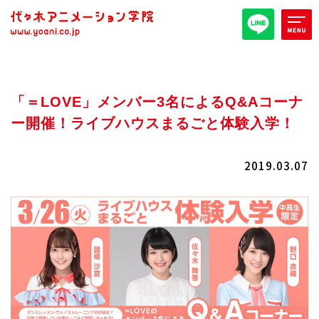
オープンキャンパス/イベント
「＝LOVE」メンバー3名によるQ&Aコーナ
パンフレット取り寄せ
ー開催！ライブハウスまるごと体験入学！
全日・夜間・通信
高等部
2019.03.07
大学部
週1コース
代アニ概要
学部・学科紹介