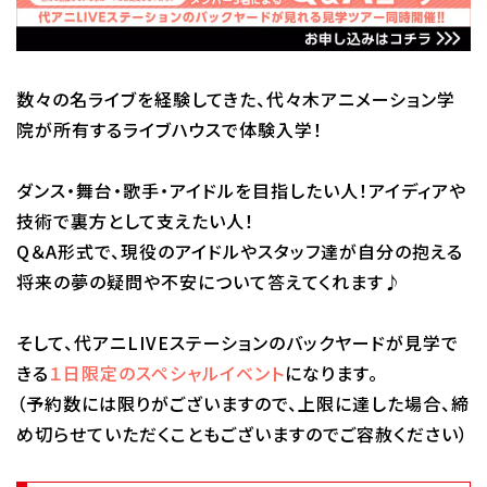
校舎・施設
学生生活・サポート
数々の名ライブを経験してきた、代々木アニメーション学
院が所有するライブハウスで体験入学！
就職・キャリア
ダンス・舞台・歌手・アイドルを目指したい人！アイディアや
入学情報
技術で裏方として支えたい人！
Q＆A形式で、現役のアイドルやスタッフ達が自分の抱える
在学生の活躍
将来の夢の疑問や不安について答えてくれます♪
イベント
そして、代アニLIVEステーションのバックヤードが見学で
きる
１日限定のスペシャルイベント
になります。
業界ナビ
（予約数には限りがございますので、上限に達した場合、締
め切らせていただくこともございますのでご容赦ください）
新着情報