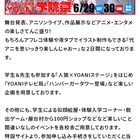
校舎・施設
舞台発表、アニソンライブ、作品展示などアニメ・エンタメ
学生生活・サポート
の楽しさてんこ盛り！
もちろんアフレコ体験や液タブでイラスト制作もできる『代
就職・キャリア
アニを思いっきり楽しんじゃおー』な２日間になっておりま
す。
入学情報
学生＆先生も参加する『人狼×YOANIステージ』をはじめ
在学生の活躍
『YOANIテレビ局』『ハンバーガータワー登場』など楽しい
企画を用意しております。
イベント
その他にも、学生による似顔絵屋・体験入学コーナー・脱
業界ナビ
出ゲーム・屋台村から100円ショップなどなど楽しいこと
間違いなしのイベントを各校舎ご用意しております。
新着情報
特設サイトより、参加申し込み手続きをしていただくと当