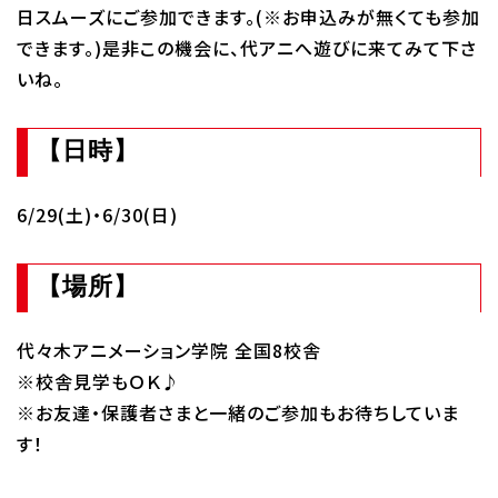
日スムーズにご参加できます。(※お申込みが無くても参加
Q&A・お問い合わせ
できます。)是非この機会に、代アニへ遊びに来てみて下さ
いね。
大学・社会人の方へ
高校3年生の方へ
【日時】
高校1・2年生の方へ
中学生の方へ
保護者の方へ
企業の方へ
6/29(土)・6/30(日)
留学生の方へ
【場所】
代々木アニメーション学院 全国8校舎
※校舎見学もＯＫ♪
※お友達・保護者さまと一緒のご参加もお待ちしていま
す！