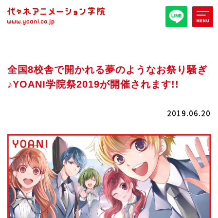
オープンキャンパス/イベント
全国8校舎で開かれる夢のようなお祭り騒ぎ
パンフレット取り寄せ
♪YOANI学院祭2019が開催されます!!
全日・夜間・通信
高等部
2019.06.20
大学部
週1コース
代アニ概要
学部・学科紹介