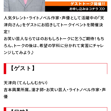
校舎・施設
人気タレント・ライトノベル作家・声優として活躍中の「天
学生生活・サポート
津向さん」をゲストにお招きしてトークイベントを開催決
定！
就職・キャリア
お笑い芸人ならではのおもしろトークに乞うご期待！もち
ろん、トークの後は、希望の学科に分かれて実習にチャレ
入学情報
ンジしてみよう♪
在学生の活躍
【ゲスト】
イベント
天津向（てんしんむかい）
吉本興業所属。漫才師・お笑い芸人・ライトノベル作家・声
業界ナビ
優
新着情報