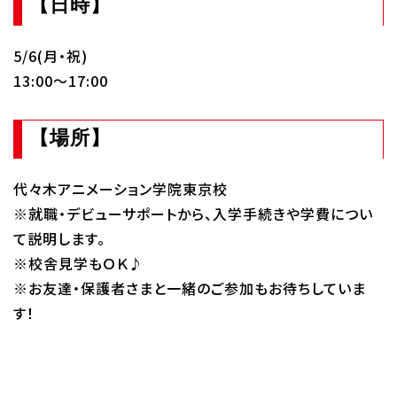
【日時】
Q&A・お問い合わせ
5/6(月・祝)
13:00～17:00
大学・社会人の方へ
高校3年生の方へ
高校1・2年生の方へ
中学生の方へ
【場所】
保護者の方へ
企業の方へ
代々木アニメーション学院東京校
留学生の方へ
※就職・デビューサポートから、入学手続きや学費につい
て説明します。
※校舎見学もＯＫ♪
※お友達・保護者さまと一緒のご参加もお待ちしていま
す！