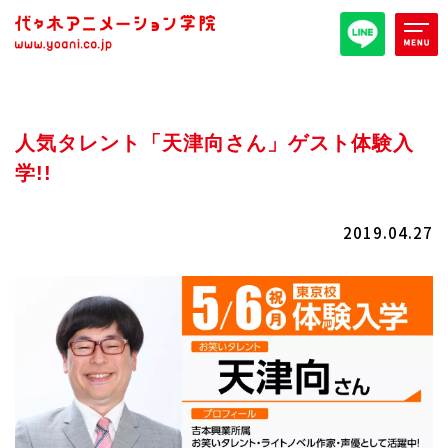
オープンキャンパス/イベント
人気タレント「天津向さん」ゲスト体験入
パンフレット取り寄せ
学!!
全日・夜間・通信
高等部
2019.04.27
大学部
週1コース
代アニ概要
学部・学科紹介