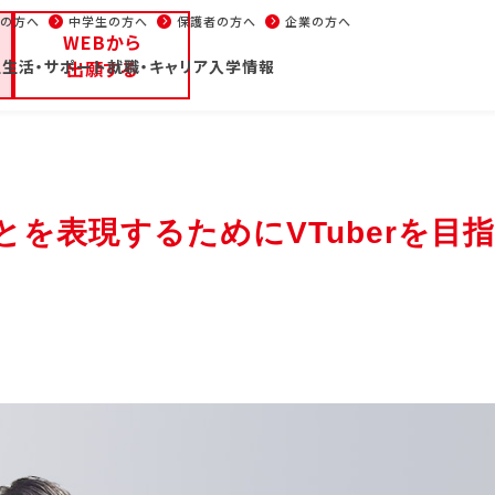
生の方へ
中学生の方へ
保護者の方へ
企業の方へ
WEBから
生活・サポート
ープンキャンパス/イベント
出願する
就職・キャリア
入学情報
パンフレット
部
大学部
週1コース
声優
学校通信
イベント
在校
を表現するためにVTuberを目
の方へ
高校1・2年生の方へ
中学生の方へ
保護者の方へ
・学科紹介
校舎・施設
学生生
部・学科紹介
校舎・施設
学生生
優・エンターテイナー学
東京校
学費
池袋校
新聞
ニメーション学部
大阪校
住居
リエイター学部
名古屋校
在学
能スタッフ学部
福岡校
年間