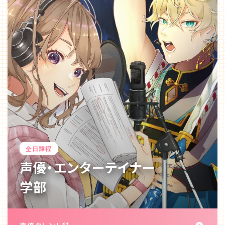
Q&A・お問い合わせ
大学・社会人の方へ
高校3年生の方へ
高校1・2年生の方へ
中学生の方へ
保護者の方へ
企業の方へ
留学生の方へ
全日課程
声優・エンター
テイナー
学部