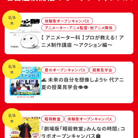
8/6
体験型オープンキャンパス
木
アニメーター・アニメ監督・他アニメ関係
【 アニメーター科 】プロが教える！ ア
ニメ制作講座 ～アクション編～
8/6
夏のオープンキャンパス
授業見学会
木
🌊 未来の自分を想像しよう✨ 代アニ
夏の授業見学会👁👁
8/6
暗殺教室
体験型オープンキャンパス
木
『劇場版「暗殺教室」みんなの時間』コ
ラボオープンキャンパス🏫