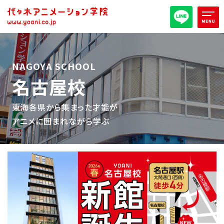
オープンキャンパス/イベント
NAGOYA SCHOOL
名古屋校
パンフレット取り寄せ
東海各県から集まった才能が​
全日・夜間・通信
高等部
アニメに囲まれながら学ぶ​
大学部
週1コース
代アニ概要
学部・学科紹介