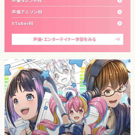
声優タレント科
声優アニソン科
代アニグループサイト
企業情報
VTuber科
声優・エンターテイナー学部
をみる