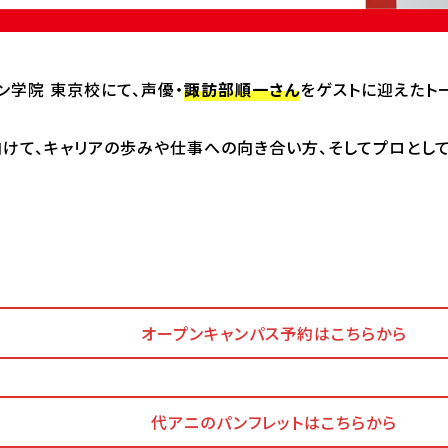
オープンキャンパス/イベント
ョン学院 東京校にて、声優・
諏訪部順一さん
をゲストに迎えたト
特定商取引法に
けて、キャリアの歩みや仕事への向き合い方、そしてプロとし
せ
採用情報
個人情報保護方針
Cooki
基づく表記
オープンキャンパス予約はこちらから
代アニのパンフレットはこちらから