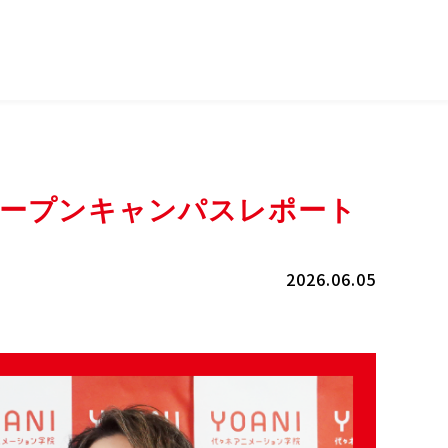
取り寄せ
生デビュー
 オープンキャンパスレポート
企業の方へ
留学生の方へ
活・サポート
就職・キャリア
2026.06.05
活・サポート
就職・キャリア
サポート
活躍する卒業生
奨学生制度
デビュー・就職実績
サポート
企業連携
生インタビュー
採用をご検討の企業の皆
行事
様