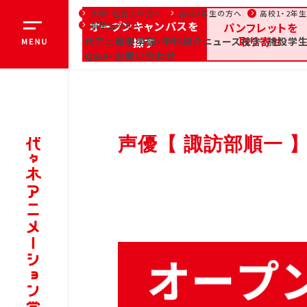
大学・社会人の方へ
高校3年生の方へ
高校1・2年
オープンキャンパスを
留学生の方へ
パンフレットを
取り寄せ
代アニ概要
探す
学部・学科紹介
ニュース
校舎・施設
学生
オ
Q&A・お問い合わせ
全日・夜間・通信
高等
お知らせ
声優【 諏訪部順一 
大学・社会人の方へ
高校3年生
代アニ概要
学部
代アニ概要
学
学院長メッセージ
声
教育理念
部
代々木アニメーション学院
ア
とは
ク
沿革
芸