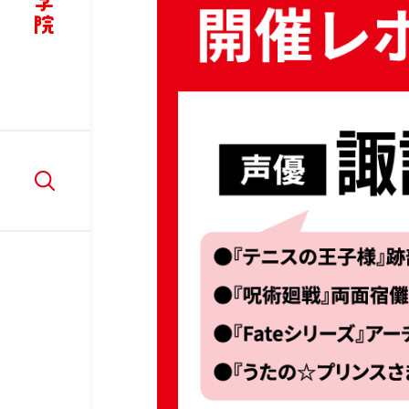
講師紹介
リ
ア
学
W
部
入学情報
在学
入学情報
学
入学案内
在
AO入学制度
ド
WEB出願
LINE相談会