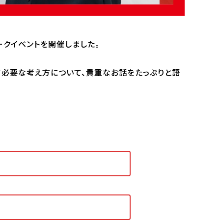
パンフレット取り寄せ
ークイベントを開催しました。
反社会的勢力に
て必要な考え方について、貴重なお話をたっぷりと語
eポリシー
情報セキュリティ方針
対する基本方針