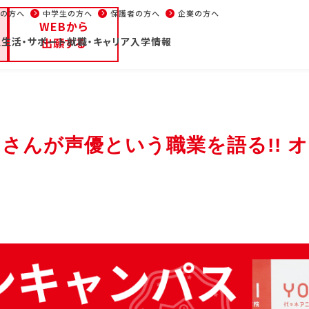
生の方へ
中学生の方へ
保護者の方へ
企業の方へ
WEBから
生活・サポート
ープンキャンパス/イベント
出願する
就職・キャリア
入学情報
パンフレット
部
大学部
週1コース
声優
学校通信
イベント
在校
】さんが声優という職業を語る!!
の方へ
高校1・2年生の方へ
中学生の方へ
保護者の方へ
・学科紹介
校舎・施設
学生生
部・学科紹介
校舎・施設
学生生
優・エンターテイナー学
東京校
学費
池袋校
新聞
ニメーション学部
大阪校
住居
リエイター学部
名古屋校
在学
能スタッフ学部
福岡校
年間