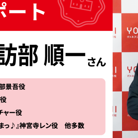
モート学部
札幌校
ニメ・クリエイター総合
仙台校
部
広島校
スクール・社会人夜間学
金沢校
YOANI Live Station
生の活躍
イベント
業界ナ
生作品
イベント
業界
学デビュー
コラボ
新着情
ラフトオーディション
スペシャルゲスト
オープンキャンパス
新着
全国オープンキャンパスツ
アー
Q&A・
YOANIオンラインオープン
Q&A
キャンパス
お問
YOANI塾
交通費サポート