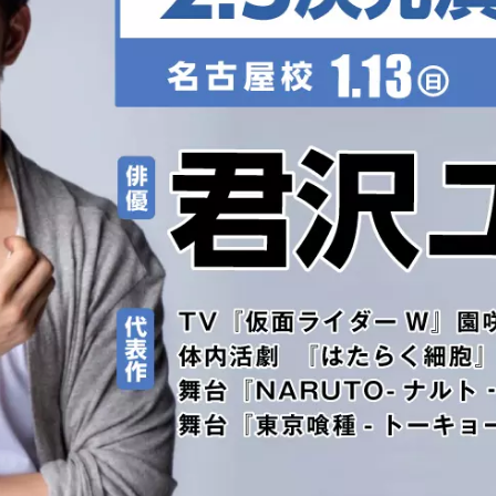
モート学部
札幌校
ニメ・クリエイター総合
仙台校
部
広島校
スクール・社会人夜間学
金沢校
YOANI Live Station
生の活躍
イベント
業界ナ
生作品
イベント
業界
学デビュー
コラボ
新着情
ラフトオーディション
スペシャルゲスト
オープンキャンパス
新着
全国オープンキャンパスツ
アー
Q&A・
YOANIオンラインオープン
Q&A
キャンパス
お問
YOANI塾
交通費サポート