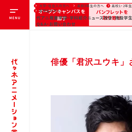
大学・社会人の方へ
高校3年生の方へ
高校1・2年
オープンキャンパスを
留学生の方へ
パンフレットを
取り寄せ
代アニ概要
探す
学部・学科紹介
ニュース
校舎・施設
学生
オ
Q&A・お問い合わせ
全日・夜間・通信
高等
お知らせ
俳優「君沢ユウキ」
大学・社会人の方へ
高校3年生
代アニ概要
学部
代アニ概要
学
学院長メッセージ
声
教育理念
部
代々木アニメーション学院
ア
とは
ク
沿革
芸