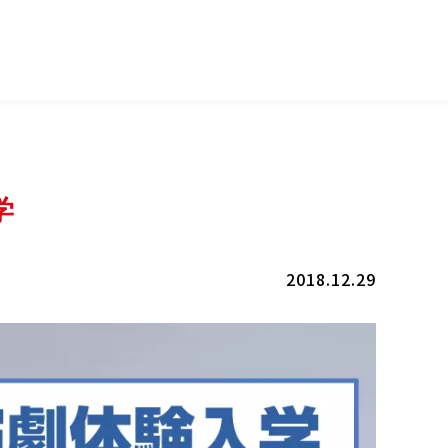
取り寄せ
生デビュー
学
企業の方へ
留学生の方へ
活・サポート
就職・キャリア
2018.12.29
活・サポート
就職・キャリア
サポート
活躍する卒業生
奨学生制度
デビュー・就職実績
サポート
企業連携
生インタビュー
採用をご検討の企業の皆
行事
様