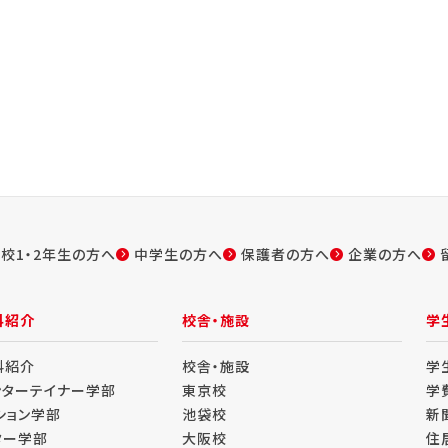
校1・2年生の方へ
中学生の方へ
保護者の方へ
企業の方へ
科紹介
校舎・施設
学
科紹介
校舎・施設
学
ンターテイナー学部
東京校
学
ション学部
池袋校
新
ター学部
大阪校
住