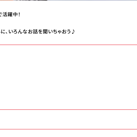
で活躍中！
オープンキャンパス/イベント
に、いろんなお話を聞いちゃおう♪
特定商取引法に
せ
採用情報
個人情報保護方針
Cooki
基づく表記