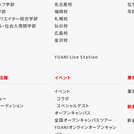
ッフ学部
名古屋校
在
学部
福岡校
年
クリエイター総合学部
札幌校
ル・社会人夜間学部
仙台校
広島校
金沢校
YOANI Live Station
活躍
イベント
業
イベント
業
ュー
コラボ
オーディション
スペシャルゲスト
新
オープンキャンパス
全国オープンキャンパスツアー
新
YOANIオンラインオープンキャン