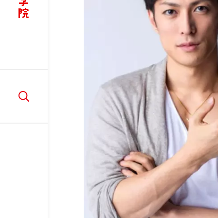
講師紹介
リ
ア
学
W
部
入学情報
在学
入学情報
学
入学案内
在
AO入学制度
ド
WEB出願
LINE相談会