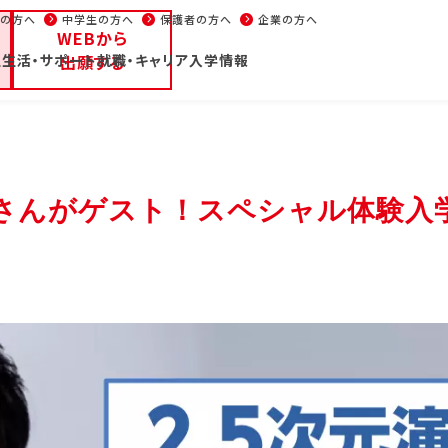
生の方へ
中学生の方へ
保護者の方へ
企業の方へ
WEBから
生活・サポート
ープンキャンパス/イベント
出願する
就職・キャリア
入学情報
パンフレット
部
大学部
週1コース
声優
学校通信
イベント
在校
さんがゲスト！スペシャル体験入
の方へ
高校1・2年生の方へ
中学生の方へ
保護者の方へ
・学科紹介
校舎・施設
学生生
部・学科紹介
校舎・施設
学生生
優・エンターテイナー学
東京校
学費
池袋校
新聞
ニメーション学部
大阪校
住居
リエイター学部
名古屋校
在学
能スタッフ学部
福岡校
年間