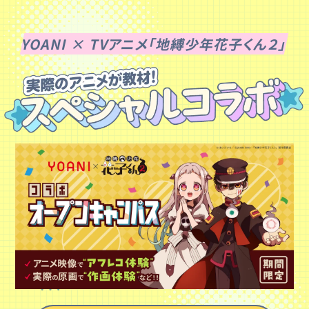
YOANI × TVアニメ「地縛少年花子くん２」