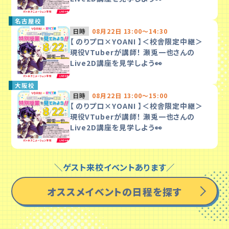
名古屋校
日時
08月22日 13:00～14:30
【 のりプロ×YOANI 】＜校舎限定中継＞
現役VTuberが講師！ 瀬兎一也さんの
Live2D講座を見学しよう👀
大阪校
日時
08月22日 13:00～15:00
【 のりプロ×YOANI 】＜校舎限定中継＞
現役VTuberが講師！ 瀬兎一也さんの
Live2D講座を見学しよう👀
＼ゲスト来校イベントあります／
オススメイベントの日程を探す