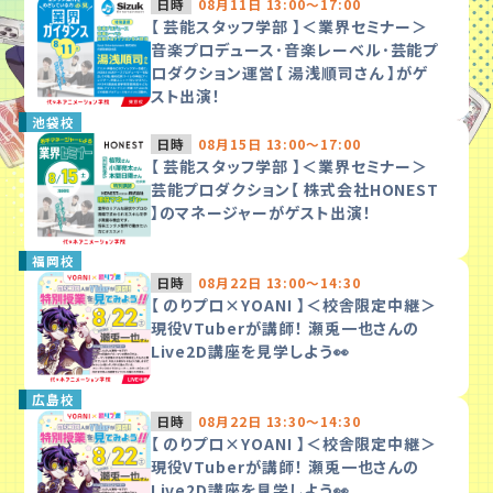
日時
08月11日 13:00～17:00
【 芸能スタッフ学部 】＜業界セミナー＞
音楽プロデュース･音楽レーベル･芸能プ
ロダクション運営【 湯浅順司さん 】がゲ
スト出演！
池袋校
日時
08月15日 13:00～17:00
【 芸能スタッフ学部 】＜業界セミナー＞
芸能プロダクション【 株式会社HONEST
】のマネージャーがゲスト出演！
福岡校
日時
08月22日 13:00～14:30
【 のりプロ×YOANI 】＜校舎限定中継＞
現役VTuberが講師！ 瀬兎一也さんの
Live2D講座を見学しよう👀
広島校
日時
08月22日 13:30～14:30
【 のりプロ×YOANI 】＜校舎限定中継＞
現役VTuberが講師！ 瀬兎一也さんの
Live2D講座を見学しよう👀