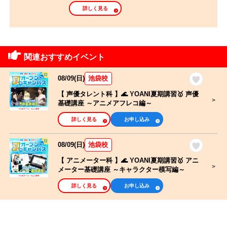
シナリオ・ライ
タレントマネー
詳しく見る
トノベル・小説
ジャー・アイド
家
ルマネージャー
ライブ制作・舞
ゲーム・ゲーム
関連おすすめイベント
台制作・イベン
プログラマー
トスタッフ
08/09(日)
池袋校
高等部
大学部
【 声優タレント科 】🌊 YOANI夏期講習🥇 声優
基礎講座 ～アニメアフレコ編～
詳しく見る
お申し込み
カレンダーから選ぶ
08/09(日)
池袋校
オンラインオープンキャンパス
【 アニメーター科 】🌊 YOANI夏期講習🥇 アニ
メーター基礎講座 ～キャラクター模写編～
体験したい
詳しく見る
お申し込み
相談・見学したい