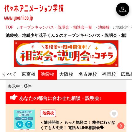
TOP
オープンキャンパス・説明会・相談会一覧
池袋校
地縛少年
池袋校、地縛少年花子くん２のオープンキャンパス・説明会・相談
出張オープン
分野・職業
キャンパス
すべて
東京校
池袋校
大阪校
名古屋校
福岡校
広島
声優・俳優・タ
レント・歌い
VTuber・Vライ
0
表示中：
件
手・アニソン歌
バー・配信者
手
あなたの都合に合わせた相談・説明会♪
アニメーター・
イラストレータ
池袋校
アニメ監督・他
ー・漫画家
アニメ関係
＜随時開催＞ もっと気軽に！ 校舎に行かな
くても大丈夫！ 電話＆LINE相談会🗣️