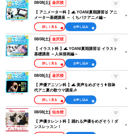
08/08(土)
金沢校
【 アニメーター科 】🌊 YOANI夏期講習🥇 アニ
メーター基礎講座 ～ くちパクアニメ編～
詳しく見る
お申し込み
08/08(土)
金沢校
【 イラスト科 】🌊 YOANI夏期講習🥇 イラスト
基礎講座 ～人体描画編～
詳しく見る
お申し込み
08/08(土)
金沢校
【 声優アニソン科 】🌊 美声をめざそう👩🏻‍🎤
代アニ夏の歌ウマ講座🎶
詳しく見る
お申し込み
08/08(土)
仙台校
【 声優タレント科 】踊れる声優をめざそう！ダ
ンスレッスン！