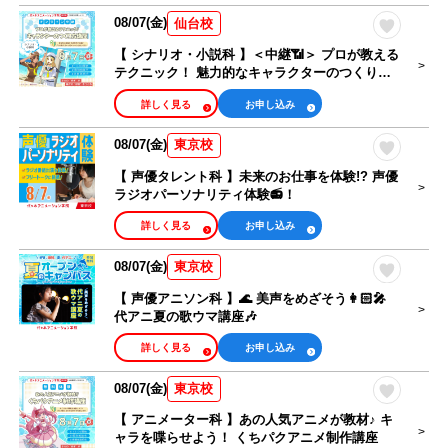
08/07(金)
仙台校
【 シナリオ・小説科 】＜中継📶＞ プロが教える
テクニック！ 魅力的なキャラクターのつくり方
講座
詳しく見る
お申し込み
08/07(金)
東京校
【 声優タレント科 】未来のお仕事を体験!? 声優
ラジオパーソナリティ体験📻！
詳しく見る
お申し込み
08/07(金)
東京校
【 声優アニソン科 】🌊 美声をめざそう👩🏻‍🎤
代アニ夏の歌ウマ講座🎶
詳しく見る
お申し込み
08/07(金)
東京校
【 アニメーター科 】あの人気アニメが教材♪ キ
ャラを喋らせよう！ くちパクアニメ制作講座