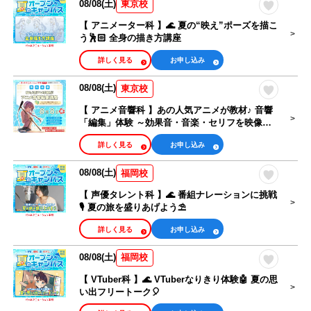
08/08(土)
東京校
【 アニメーター科 】🌊 夏の“映え”ポーズを描こ
う🕺🏻 全身の描き方講座
詳しく見る
お申し込み
08/08(土)
東京校
【 アニメ音響科 】あの人気アニメが教材♪ 音響
「編集」体験 ～効果音・音楽・セリフを映像に
合わせよう～
詳しく見る
お申し込み
08/08(土)
福岡校
【 声優タレント科 】🌊 番組ナレーションに挑戦
🎙 夏の旅を盛りあげよう⛱
詳しく見る
お申し込み
08/08(土)
福岡校
【 VTuber科 】🌊 VTuberなりきり体験🤖 夏の思
い出フリートーク🎈