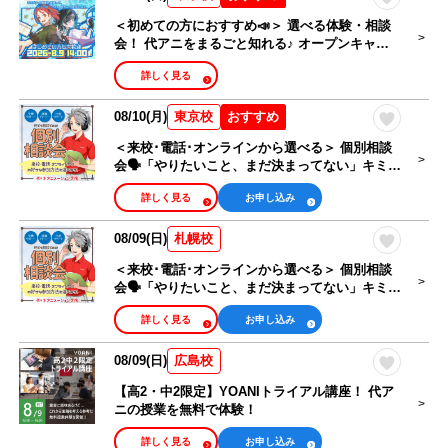
＜初めての方におすすめ📣＞ 選べる体験・相談
会！ 代アニをまるごと知れる♪ オープンキャン
パス🎉
詳しく見る
08/10(月)
おすすめ
東京校
＜来校･電話･オンラインから選べる＞ 個別相談
会🗣️「やりたいこと、まだ決まってない」キミも
大歓迎！
詳しく見る
お申し込み
08/09(日)
札幌校
＜来校･電話･オンラインから選べる＞ 個別相談
会🗣️「やりたいこと、まだ決まってない」キミも
大歓迎！
詳しく見る
お申し込み
08/09(日)
広島校
【高2・中2限定】YOANIトライアル講座！ 代ア
ニの授業を無料で体験！
詳しく見る
お申し込み