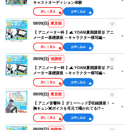
キャストオーディション体験
詳しく見る
お申し込み
08/09(日)
東京校
【 アニメーター科 】🌊 YOANI夏期講習🥇 アニ
メーター基礎講座 ～キャラクター模写編～
詳しく見る
お申し込み
08/09(日)
池袋校
【 アニメーター科 】🌊 YOANI夏期講習🥇 アニ
メーター基礎講座 ～キャラクター模写編～
詳しく見る
お申し込み
08/09(日)
東京校
【 アニメ音響科 】ダミーヘッド👂収録講座！ ～
胸キュン💓ボイスを耳元で囁かれてる!?～
詳しく見る
お申し込み
08/09(日)
福岡校