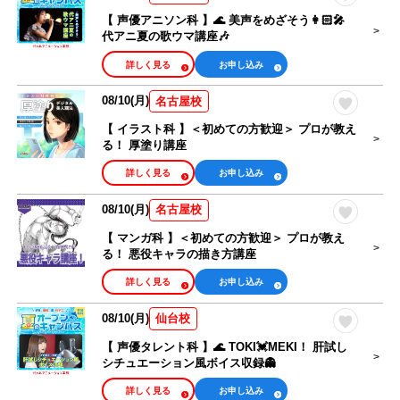
【 声優アニソン科 】🌊 美声をめざそう👩🏻‍🎤
代アニ夏の歌ウマ講座🎶
詳しく見る
お申し込み
08/10(月)
名古屋校
【 イラスト科 】＜初めての方歓迎＞ プロが教え
る！ 厚塗り講座
詳しく見る
お申し込み
08/10(月)
名古屋校
【 マンガ科 】＜初めての方歓迎＞ プロが教え
る！ 悪役キャラの描き方講座
詳しく見る
お申し込み
08/10(月)
仙台校
【 声優タレント科 】🌊 TOKI💓MEKI！ 肝試し
シチュエーション風ボイス収録👻
詳しく見る
お申し込み