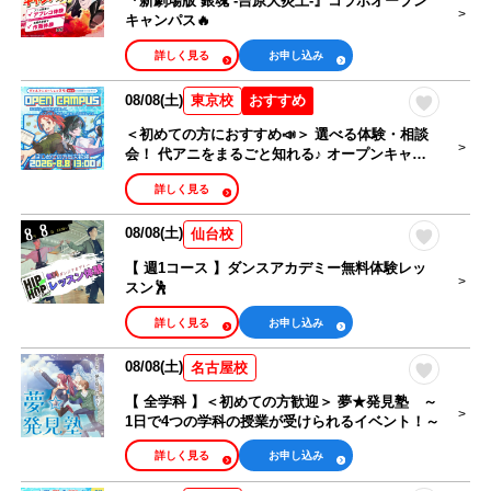
『新劇場版 銀魂 -吉原大炎上-』コラボオープン
キャンパス🔥
詳しく見る
お申し込み
08/08(土)
おすすめ
東京校
＜初めての方におすすめ📣＞ 選べる体験・相談
会！ 代アニをまるごと知れる♪ オープンキャン
パス🎉
詳しく見る
08/08(土)
仙台校
【 週1コース 】ダンスアカデミー無料体験レッ
スン🕺
詳しく見る
お申し込み
08/08(土)
名古屋校
【 全学科 】＜初めての方歓迎＞ 夢★発見塾 ～
1日で4つの学科の授業が受けられるイベント！～
詳しく見る
お申し込み