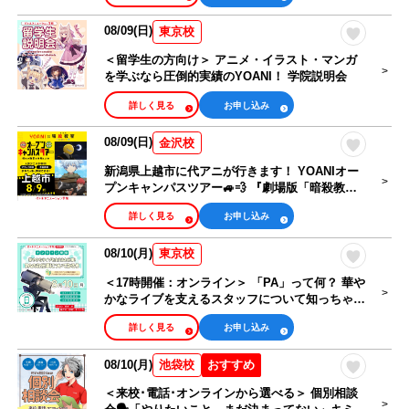
08/09(日)
東京校
＜留学生の方向け＞ アニメ・イラスト・マンガ
を学ぶなら圧倒的実績のYOANI！ 学院説明会
詳しく見る
お申し込み
08/09(日)
金沢校
新潟県上越市に代アニが行きます！ YOANIオー
プンキャンパスツアー🚙💨 『劇場版「暗殺教
室」みんなの時間』コラボオープンキャンパス
詳しく見る
お申し込み
08/10(月)
東京校
＜17時開催：オンライン＞ 「PA」って何？ 華や
かなライブを支えるスタッフについて知っちゃお
う！
詳しく見る
お申し込み
08/10(月)
おすすめ
池袋校
＜来校･電話･オンラインから選べる＞ 個別相談