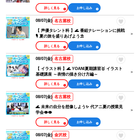
詳しく見る
お申し込み
08/07(金)
名古屋校
【 声優タレント科 】🌊 番組ナレーションに挑戦
🎙 夏の旅を盛りあげよう⛱
詳しく見る
お申し込み
08/07(金)
名古屋校
【 イラスト科 】🌊 YOANI夏期講習🥇 イラスト
基礎講座 ～表情の描き分け方編～
詳しく見る
お申し込み
08/07(金)
名古屋校
🌊 未来の自分を想像しよう✨ 代アニ夏の授業見
学会👁👁
詳しく見る
お申し込み
08/07(金)
金沢校