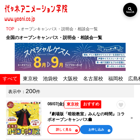
TOP
オープンキャンパス・説明会・相談会一覧
全国のオープンキャンパス・説明会・相談会一覧
出張オープン
分野・職業
キャンパス
すべて
東京校
池袋校
大阪校
名古屋校
福岡校
広島
声優・俳優・タ
レント・歌い
VTuber・Vライ
200
表示中：
件
手・アニソン歌
バー・配信者
手
08/07(金)
おすすめ
東京校
アニメーター・
『劇場版「暗殺教室」みんなの時間』コラ
イラストレータ
ボオープンキャンパス🏫
アニメ監督・他
ー・漫画家
アニメ関係
詳しく見る
お申し込み