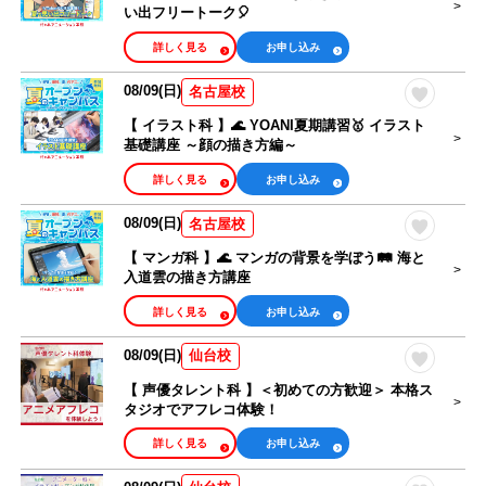
い出フリートーク🎈
詳しく見る
お申し込み
08/09(日)
名古屋校
【 イラスト科 】🌊 YOANI夏期講習🥇 イラスト
基礎講座 ～顔の描き方編～
詳しく見る
お申し込み
08/09(日)
名古屋校
【 マンガ科 】🌊 マンガの背景を学ぼう🛤️ 海と
入道雲の描き方講座
詳しく見る
お申し込み
08/09(日)
仙台校
【 声優タレント科 】＜初めての方歓迎＞ 本格ス
タジオでアフレコ体験！
詳しく見る
お申し込み