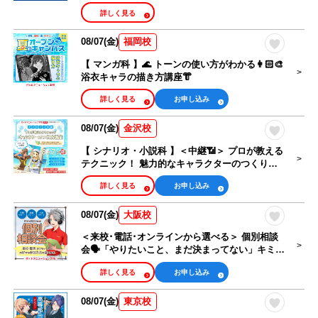
詳しく見る
08/07(金)
福岡校
【 マンガ科 】🌊 トーンの使い方がわかる👩🏻‍🎨
浴衣キャラの描き方講座👘
詳しく見る
お申し込み
08/07(金)
金沢校
【 シナリオ・小説科 】＜中継📶＞ プロが教える
テクニック！ 魅力的なキャラクターのつくり方
講座
詳しく見る
お申し込み
08/07(金)
大阪校
＜来校･電話･オンラインから選べる＞ 個別相談
会🗣️「やりたいこと、まだ決まってない」キミも
大歓迎！
詳しく見る
お申し込み
08/07(金)
東京校