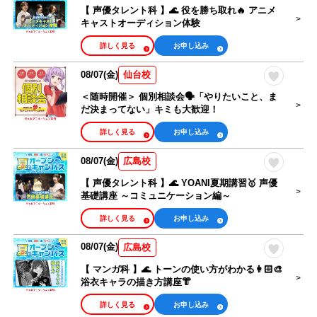
【 声優タレント科 】🌊 役を勝ち取れ🔥 アニメ
キャストオーディション体験
詳しく見る
お申し込み
08/07(金)
仙台校
＜随時開催＞ 個別相談会🗣️「やりたいこと、ま
だ決まってない」キミも大歓迎！
詳しく見る
お申し込み
08/07(金)
広島校
【 声優タレント科 】🌊 YOANI夏期講習🥇 声優
基礎講座 ～コミュニケーション編～
詳しく見る
お申し込み
08/07(金)
広島校
【 マンガ科 】🌊 トーンの使い方がわかる👩🏻‍🎨
浴衣キャラの描き方講座👘
詳しく見る
お申し込み