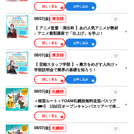
詳しく見る
お申し込み
08/07(金)
東京校
【 アニメ監督・演出科 】あの人気アニメが教材
♪ アニメ着彩講座で「仕上げ」を学ぶ！
詳しく見る
お申し込み
08/07(金)
東京校
【 芸能スタッフ学部 】＜裏方をめざす人向け＞
学部説明会で業界の基礎を知ろう！
詳しく見る
お申し込み
08/07(金)
札幌校
＜根室ルート＞YOANI札幌校無料送迎バスツア
ー🚌💨 1泊2日オープンキャンパスツアーで体験
授業を楽しもう！
詳しく見る
08/07(金)
札幌校