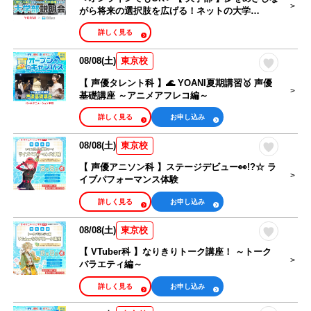
がら将来の選択肢を広げる！ネットの大学
managara 説明会
詳しく見る
08/08(土)
東京校
【 声優タレント科 】🌊 YOANI夏期講習🥇 声優
基礎講座 ～アニメアフレコ編～
詳しく見る
お申し込み
08/08(土)
東京校
【 声優アニソン科 】ステージデビュー👀!?☆ ラ
イブパフォーマンス体験
詳しく見る
お申し込み
08/08(土)
東京校
【 VTuber科 】なりきりトーク講座！ ～トーク
バラエティ編～
詳しく見る
お申し込み