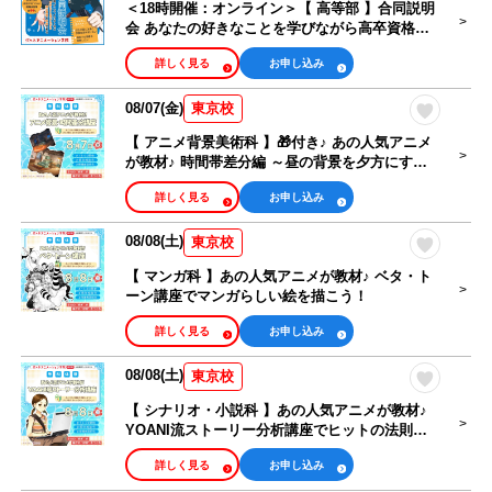
＜18時開催：オンライン＞【 高等部 】合同説明
会 あなたの好きなことを学びながら高卒資格を
取得できる！
詳しく見る
お申し込み
08/07(金)
東京校
【 アニメ背景美術科 】🎁付き♪ あの人気アニメ
が教材♪ 時間帯差分編 ～昼の背景を夕方にする
テクニック～
詳しく見る
お申し込み
08/08(土)
東京校
【 マンガ科 】あの人気アニメが教材♪ ベタ・ト
ーン講座でマンガらしい絵を描こう！
詳しく見る
お申し込み
08/08(土)
東京校
【 シナリオ・小説科 】あの人気アニメが教材♪
YOANI流ストーリー分析講座でヒットの法則を
知ろう！
詳しく見る
お申し込み