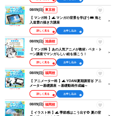
08/09(日)
東京校
【 マンガ科 】🌊 マンガの背景を学ぼう🛤️ 海と
入道雲の描き方講座
詳しく見る
お申し込み
08/09(日)
池袋校
【 マンガ科 】あの人気アニメが教材♪ ベタ・ト
ーン講座でマンガらしい絵を描こう！
詳しく見る
お申し込み
08/09(日)
福岡校
【 アニメーター科 】🌊 YOANI夏期講習🥇 アニ
メーター基礎講座 ～基礎動画作成編～
詳しく見る
お申し込み
08/09(日)
福岡校
【 イラスト科 】🌊 季節感はこう出す🌻 夏の背