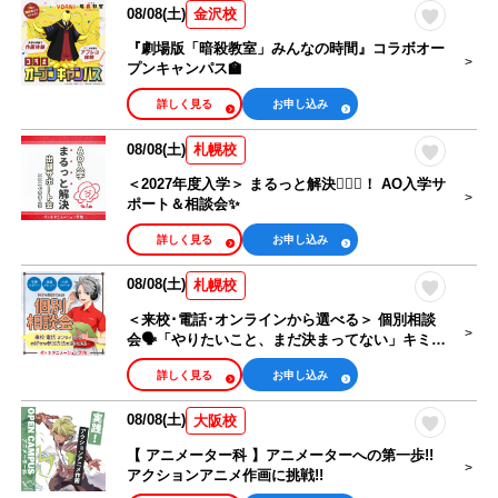
08/08(土)
金沢校
『劇場版「暗殺教室」みんなの時間』コラボオー
プンキャンパス🏫
詳しく見る
お申し込み
08/08(土)
札幌校
＜2027年度入学＞ まるっと解決🙆🏻‍♀️！ AO入学サ
ポート＆相談会✨
詳しく見る
お申し込み
08/08(土)
札幌校
＜来校･電話･オンラインから選べる＞ 個別相談
会🗣️「やりたいこと、まだ決まってない」キミも
大歓迎！
詳しく見る
お申し込み
08/08(土)
大阪校
【 アニメーター科 】アニメーターへの第一歩!!
アクションアニメ作画に挑戦!!