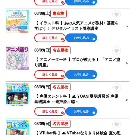
詳しく見る
お申し込み
08/08(土)
東京校
【 イラスト科 】あの人気アニメが教材♪ 基礎を
学ぼう！ デジタルイラスト着彩講座
詳しく見る
お申し込み
08/09(日)
名古屋校
【 アニメーター科 】プロが教える！ 「アニメ塗
り講座」
詳しく見る
お申し込み
08/09(日)
名古屋校
【 声優タレント科 】🌊 YOANI夏期講習🥇 声優
基礎講座 ～発声滑舌編～
詳しく見る
お申し込み
08/09(日)
名古屋校
【 VTuber科 】🌊 VTuberなりきり体験🤖 夏の思