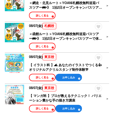
＜網走・北見ルート＞YOANI札幌校無料送迎バ
スツアー🚌💨 1泊2日オープンキャンパスツアー
で体験授業を楽しもう！
詳しく見る
08/07(金)
札幌校
＜函館ルート＞YOANI札幌校無料送迎バスツア
ー🚌💨 1泊2日オープンキャンパスツアーで体験
授業を楽しもう！
詳しく見る
08/07(金)
東京校
【 イラスト科 】🌊 あなたのイラストでつくる👍
オリジナルアクリルスタンド制作体験🎊
詳しく見る
お申し込み
08/07(金)
東京校
【 マンガ科 】プロが教えるテクニック！ バリエ
ーション豊かな手の描き方講座
詳しく見る
お申し込み