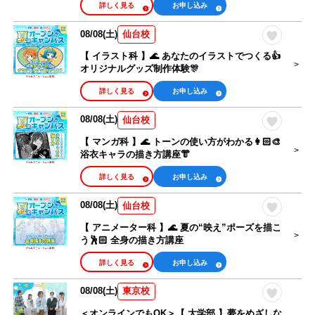
詳しく見る
お申し込み
08/08(土)
仙台校
【 イラスト科 】🌊 あなたのイラストでつくる👍
オリジナルグッズ制作体験🎊
詳しく見る
お申し込み
08/08(土)
仙台校
【 マンガ科 】🌊 トーンの使い方がわかる👩🏻‍🎨
浴衣キャラの描き方講座👘
詳しく見る
お申し込み
08/08(土)
仙台校
【 アニメーター科 】🌊 夏の“映え”ポーズを描こ
う🕺🏻 全身の描き方講座
詳しく見る
お申し込み
08/08(土)
東京校
＜オンラインでもOK＞【 大学部 】夢をめざしな