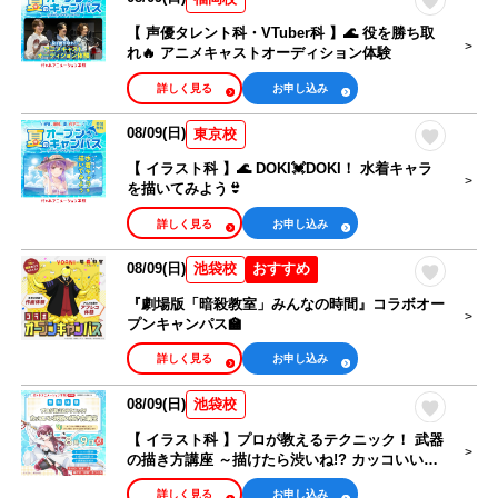
【 声優タレント科・VTuber科 】🌊 役を勝ち取
れ🔥 アニメキャストオーディション体験
詳しく見る
お申し込み
08/09(日)
東京校
【 イラスト科 】🌊 DOKI💓DOKI！ 水着キャラ
を描いてみよう👙
詳しく見る
お申し込み
08/09(日)
おすすめ
池袋校
『劇場版「暗殺教室」みんなの時間』コラボオー
プンキャンパス🏫
詳しく見る
お申し込み
08/09(日)
池袋校
【 イラスト科 】プロが教えるテクニック！ 武器
の描き方講座 ～描けたら渋いね!? カッコいい銃
編～
詳しく見る
お申し込み