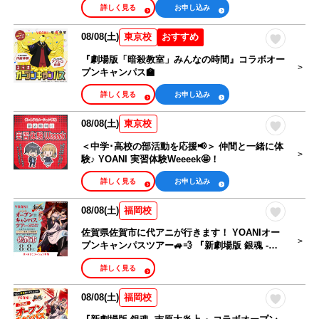
詳しく見る
お申し込み
08/08(土)
おすすめ
東京校
『劇場版「暗殺教室」みんなの時間』コラボオー
プンキャンパス🏫
詳しく見る
お申し込み
08/08(土)
東京校
＜中学･高校の部活動を応援📢＞ 仲間と一緒に体
験♪ YOANI 実習体験Weeeek🤩！
詳しく見る
お申し込み
08/08(土)
福岡校
佐賀県佐賀市に代アニが行きます！ YOANIオー
プンキャンパスツアー🚙💨 『新劇場版 銀魂 -吉
原大炎上-』コラボオープンキャンパス
詳しく見る
08/08(土)
福岡校