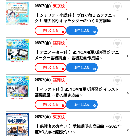
08/07(金)
東京校
【 シナリオ・小説科 】プロが教えるテクニッ
ク！ 魅力的なキャラクターのつくり方講座
詳しく見る
お申し込み
08/07(金)
福岡校
【 アニメーター科 】🌊 YOANI夏期講習🥇 アニ
メーター基礎講座 ～基礎動画作成編～
詳しく見る
お申し込み
08/07(金)
福岡校
【 イラスト科 】🌊 YOANI夏期講習🥇 イラスト
基礎講座 ～影の描き方編～
詳しく見る
お申し込み
08/07(金)
東京校
【 保護者の方向け 】学校説明会🧑🏻‍🏫 ～2027年
度AO入学出願受付中～