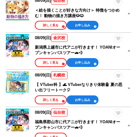
08/09(日)
仙台校
＜絵を描くことが好きな方向け＞ 特徴をつかめ
む！ 動物の描き方講座🐶🐱
詳しく見る
お申し込み
08/09(日)
金沢校
新潟県上越市に代アニが行きます！ YOANIオー
プンキャンパスツアー🚗💨
詳しく見る
お申し込み
08/09(日)
札幌校
【 VTuber科 】🌊 VTuberなりきり体験🤖 夏の思
い出フリートーク🎈
詳しく見る
お申し込み
08/09(日)
仙台校
福島県郡山市に代アニが行きます！ YOANIオー
プンキャンパスツアー🚗💨