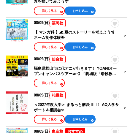
景を描いてみよう🌴
詳しく見る
お申し込み
08/09(日)
福岡校
【 マンガ科 】🌊 夏のストーリーを考えよう🫧
ネーム制作体験🌟
詳しく見る
お申し込み
08/09(日)
仙台校
福島県郡山市に代アニが行きます！ YOANIオー
プンキャンパスツアー🚙💨 『劇場版「暗殺教
室」みんなの時間』コラボオープンキャンパス
詳しく見る
08/09(日)
札幌校
＜2027年度入学＞ まるっと解決🙆🏻‍♀️！ AO入学サ
ポート＆相談会✨
詳しく見る
お申し込み
08/09(日)
おすすめ
東京校