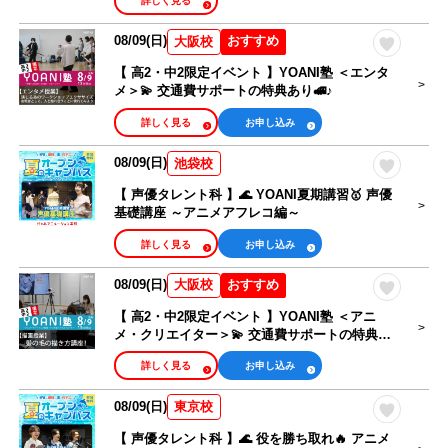
詳しく見る
08/09(日)
おすすめ
大阪校
【 高2・中2限定イベント 】YOANI塾 ＜エンタ
メ＞💫 交通費サポートの特典あり🚅♪
詳しく見る
お申し込み
08/09(日)
池袋校
【 声優タレント科 】🌊 YOANI夏期講習🥇 声優
基礎講座 ～アニメアフレコ編～
詳しく見る
お申し込み
08/09(日)
おすすめ
大阪校
【 高2・中2限定イベント 】YOANI塾 ＜アニ
メ・クリエイター＞💫 交通費サポートの特典あ
り🚅♪
詳しく見る
お申し込み
08/09(日)
東京校
【 声優タレント科 】🌊 役を勝ち取れ🔥 アニメ