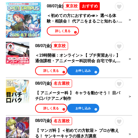
シナリオ・ライ
タレントマネー
08/07(金)
おすすめ
東京校
トノベル・小説
ジャー・アイド
家
ルマネージャー
＜初めての方におすすめ📣＞ 選べる体
験・相談会！ 代アニをまるごと知れる♪
ライブ制作・舞
オープンキャンパス🎉
ゲーム・ゲーム
詳しく見る
台制作・イベン
プログラマー
トスタッフ
08/07(金)
東京校
高等部
大学部
＜19時開催：オンライン＞【 プチ実習あり♪ 】
通信課程・アニメーター科説明会 自宅で学んで
プロをめざそう！
詳しく見る
お申し込み
カレンダーから選ぶ
08/07(金)
名古屋校
オンラインオープンキャンパス
【 アニメーター科 】 キャラを動かそう！ 目パ
チ口パクアニメ制作
体験したい
詳しく見る
お申し込み
相談・見学したい
08/07(金)
名古屋校
【 マンガ科 】＜初めての方歓迎＞ プロが教え
る！ ヤンキーキャラの描き方講座