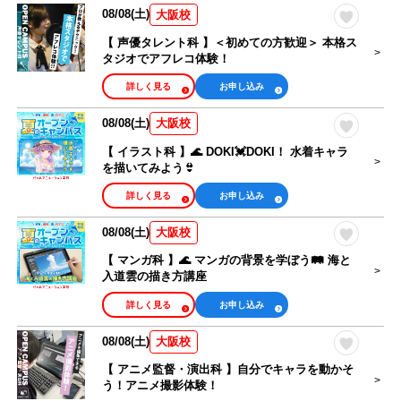
08/08(土)
大阪校
【 声優タレント科 】＜初めての方歓迎＞ 本格ス
タジオでアフレコ体験！
詳しく見る
お申し込み
08/08(土)
大阪校
【 イラスト科 】🌊 DOKI💓DOKI！ 水着キャラ
を描いてみよう👙
詳しく見る
お申し込み
08/08(土)
大阪校
【 マンガ科 】🌊 マンガの背景を学ぼう🛤️ 海と
入道雲の描き方講座
詳しく見る
お申し込み
08/08(土)
大阪校
【 アニメ監督・演出科 】自分でキャラを動かそ
う！アニメ撮影体験！