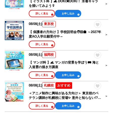
【 イラスト科 】🌊 DOKI💓DOKI！ 水着キャラ
を描いてみよう👙
詳しく見る
お申し込み
08/08(土)
東京校
【 保護者の方向け 】学校説明会🧑🏻‍🏫 ～2027年
度AO入学出願受付中～
詳しく見る
08/08(土)
福岡校
【 マンガ科 】🌊 マンガの背景を学ぼう🛤️ 海と
入道雲の描き方講座
詳しく見る
お申し込み
08/08(土)
おすすめ
札幌校
＜アニメ制作に興味がある方向け＞ 東京校のベ
テラン講師が札幌校に登場✨ 意外と知らない!?
アニメの制作工程を学ぼう！
詳しく見る
お申し込み