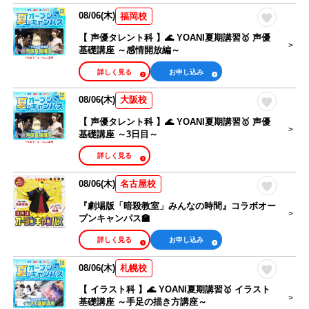
08/06(木)
福岡校
【 声優タレント科 】🌊 YOANI夏期講習🥇 声優
基礎講座 ～感情開放編～
詳しく見る
お申し込み
08/06(木)
大阪校
【 声優タレント科 】🌊 YOANI夏期講習🥇 声優
基礎講座 ～3日目～
詳しく見る
08/06(木)
名古屋校
『劇場版「暗殺教室」みんなの時間』コラボオー
プンキャンパス🏫
詳しく見る
お申し込み
08/06(木)
札幌校
【 イラスト科 】🌊 YOANI夏期講習🥇 イラスト
基礎講座 ～手足の描き方講座～