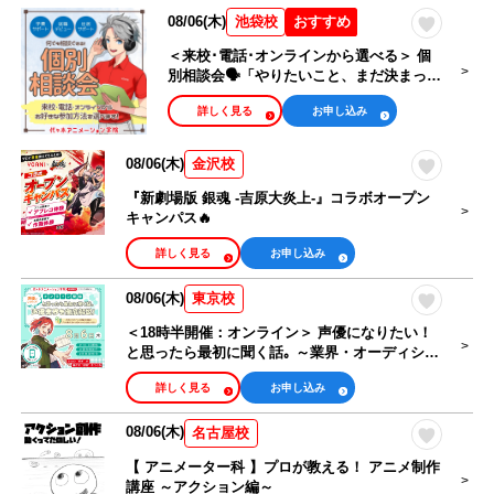
手
08/06(木)
おすすめ
池袋校
アニメーター・
＜来校･電話･オンラインから選べる＞ 個
イラストレータ
アニメ監督・他
別相談会🗣️「やりたいこと、まだ決まって
ー・漫画家
ない」キミも大歓迎！
アニメ関係
詳しく見る
お申し込み
シナリオ・ライ
タレントマネー
08/06(木)
金沢校
トノベル・小説
ジャー・アイド
家
ルマネージャー
『新劇場版 銀魂 -吉原大炎上-』コラボオープン
キャンパス🔥
ライブ制作・舞
ゲーム・ゲーム
詳しく見る
お申し込み
台制作・イベン
プログラマー
トスタッフ
08/06(木)
東京校
＜18時半開催：オンライン＞ 声優になりたい！
高等部
大学部
と思ったら最初に聞く話｡ ～業界・オーディショ
ン徹底解説～
詳しく見る
お申し込み
カレンダーから選ぶ
08/06(木)
名古屋校
オンラインオープンキャンパス
【 アニメーター科 】プロが教える！ アニメ制作
講座 ～アクション編～