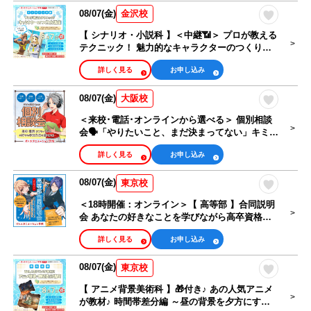
08/07(金)
金沢校
【 シナリオ・小説科 】＜中継📶＞ プロが教える
テクニック！ 魅力的なキャラクターのつくり方
講座
詳しく見る
お申し込み
08/07(金)
大阪校
＜来校･電話･オンラインから選べる＞ 個別相談
会🗣️「やりたいこと、まだ決まってない」キミも
大歓迎！
詳しく見る
お申し込み
08/07(金)
東京校
＜18時開催：オンライン＞【 高等部 】合同説明
会 あなたの好きなことを学びながら高卒資格を
取得できる！
詳しく見る
お申し込み
08/07(金)
東京校
【 アニメ背景美術科 】🎁付き♪ あの人気アニメ
が教材♪ 時間帯差分編 ～昼の背景を夕方にする