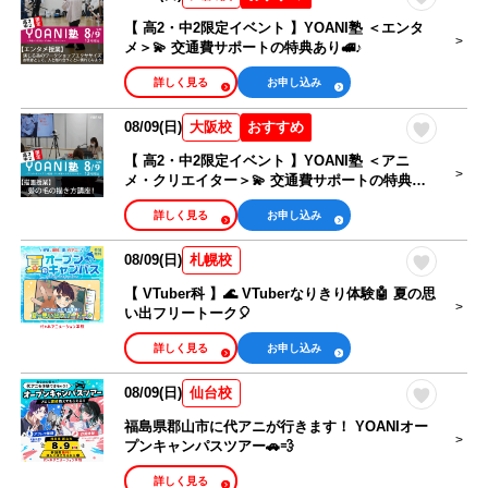
【 高2・中2限定イベント 】YOANI塾 ＜エンタ
メ＞💫 交通費サポートの特典あり🚅♪
詳しく見る
お申し込み
08/09(日)
おすすめ
大阪校
【 高2・中2限定イベント 】YOANI塾 ＜アニ
メ・クリエイター＞💫 交通費サポートの特典あ
り🚅♪
詳しく見る
お申し込み
08/09(日)
札幌校
【 VTuber科 】🌊 VTuberなりきり体験🤖 夏の思
い出フリートーク🎈
詳しく見る
お申し込み
08/09(日)
仙台校
福島県郡山市に代アニが行きます！ YOANIオー
プンキャンパスツアー🚗💨
詳しく見る