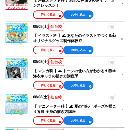
【 声優タレント科 】踊れる声優をめざそう！ダ
ンスレッスン！
詳しく見る
お申し込み
08/08(土)
仙台校
【 イラスト科 】🌊 あなたのイラストでつくる👍
オリジナルグッズ制作体験🎊
詳しく見る
お申し込み
08/08(土)
仙台校
【 マンガ科 】🌊 トーンの使い方がわかる👩🏻‍🎨
浴衣キャラの描き方講座👘
詳しく見る
お申し込み
08/08(土)
仙台校
【 アニメーター科 】🌊 夏の“映え”ポーズを描こ
う🕺🏻 全身の描き方講座
詳しく見る
お申し込み