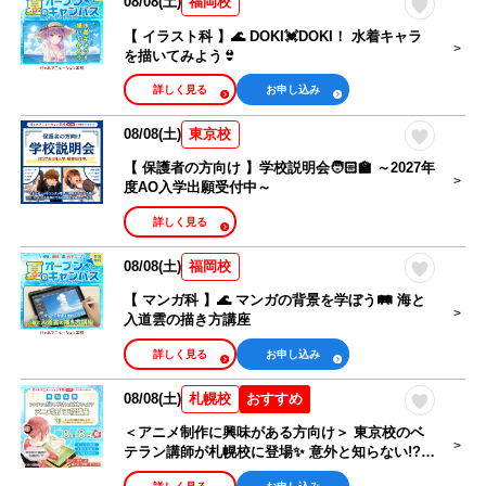
08/08(土)
福岡校
【 イラスト科 】🌊 DOKI💓DOKI！ 水着キャラ
を描いてみよう👙
詳しく見る
お申し込み
08/08(土)
東京校
【 保護者の方向け 】学校説明会🧑🏻‍🏫 ～2027年
度AO入学出願受付中～
詳しく見る
08/08(土)
福岡校
【 マンガ科 】🌊 マンガの背景を学ぼう🛤️ 海と
入道雲の描き方講座
詳しく見る
お申し込み
08/08(土)
おすすめ
札幌校
＜アニメ制作に興味がある方向け＞ 東京校のベ
テラン講師が札幌校に登場✨ 意外と知らない!?
アニメの制作工程を学ぼう！