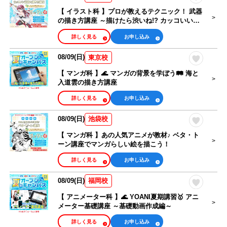
【 イラスト科 】プロが教えるテクニック！ 武器
の描き方講座 ～描けたら渋いね!? カッコいい銃
編～
詳しく見る
お申し込み
08/09(日)
東京校
【 マンガ科 】🌊 マンガの背景を学ぼう🛤️ 海と
入道雲の描き方講座
詳しく見る
お申し込み
08/09(日)
池袋校
【 マンガ科 】あの人気アニメが教材♪ ベタ・ト
ーン講座でマンガらしい絵を描こう！
詳しく見る
お申し込み
08/09(日)
福岡校
【 アニメーター科 】🌊 YOANI夏期講習🥇 アニ
メーター基礎講座 ～基礎動画作成編～
詳しく見る
お申し込み