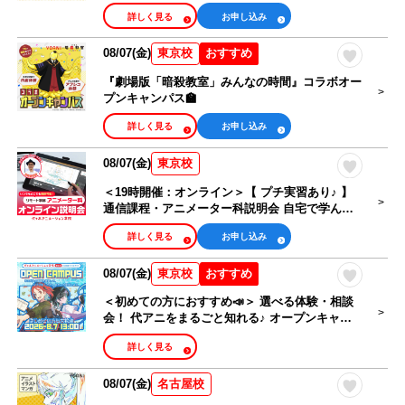
テクニック～
詳しく見る
お申し込み
08/07(金)
おすすめ
東京校
『劇場版「暗殺教室」みんなの時間』コラボオー
プンキャンパス🏫
詳しく見る
お申し込み
08/07(金)
東京校
＜19時開催：オンライン＞【 プチ実習あり♪ 】
通信課程・アニメーター科説明会 自宅で学んで
プロをめざそう！
詳しく見る
お申し込み
08/07(金)
おすすめ
東京校
＜初めての方におすすめ📣＞ 選べる体験・相談
会！ 代アニをまるごと知れる♪ オープンキャン
パス🎉
詳しく見る
08/07(金)
名古屋校