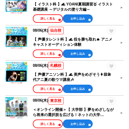
【 イラスト科 】🌊 YOANI夏期講習🥇 イラスト
基礎講座 ～デジタルの塗り方編～
詳しく見る
お申し込み
08/06(木)
仙台校
【 声優タレント科 】🌊 役を勝ち取れ🔥 アニメ
キャストオーディション体験
詳しく見る
お申し込み
08/06(木)
札幌校
【 声優アニソン科 】🌊 美声をめざそう👩🏻‍🎤
代アニ夏の歌ウマ講座🎶
詳しく見る
お申し込み
08/06(木)
東京校
＜オンライン開催＞【 大学部 】夢をめざしなが
ら将来の選択肢を広げる！ネットの大学
managara 説明会
詳しく見る
お申し込み