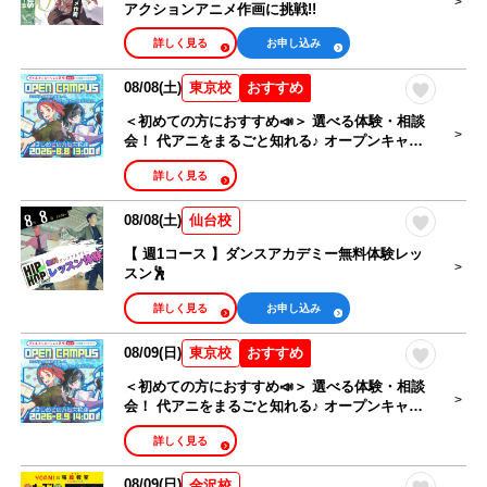
アクションアニメ作画に挑戦!!
詳しく見る
お申し込み
08/08(土)
おすすめ
東京校
＜初めての方におすすめ📣＞ 選べる体験・相談
会！ 代アニをまるごと知れる♪ オープンキャン
パス🎉
詳しく見る
08/08(土)
仙台校
【 週1コース 】ダンスアカデミー無料体験レッ
スン🕺
詳しく見る
お申し込み
08/09(日)
おすすめ
東京校
＜初めての方におすすめ📣＞ 選べる体験・相談
会！ 代アニをまるごと知れる♪ オープンキャン
パス🎉
詳しく見る
08/09(日)
金沢校