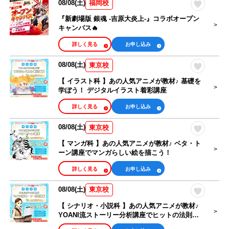
08/08(土)
福岡校
『新劇場版 銀魂 -吉原大炎上-』コラボオープン
キャンパス🔥
詳しく見る
お申し込み
08/08(土)
東京校
【 イラスト科 】あの人気アニメが教材♪ 基礎を
学ぼう！ デジタルイラスト着彩講座
詳しく見る
お申し込み
08/08(土)
東京校
【 マンガ科 】あの人気アニメが教材♪ ベタ・ト
ーン講座でマンガらしい絵を描こう！
詳しく見る
お申し込み
08/08(土)
東京校
【 シナリオ・小説科 】あの人気アニメが教材♪
YOANI流ストーリー分析講座でヒットの法則を
知ろう！