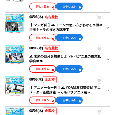
体験したい
詳しく見る
お申し込み
相談・見学したい
08/06(木)
名古屋校
【 マンガ科 】🌊 トーンの使い方がわかる👩🏻‍🎨
浴衣キャラの描き方講座👘
詳しく見る
お申し込み
08/06(木)
名古屋校
🌊 未来の自分を想像しよう✨ 代アニ夏の授業見
学会👁👁
詳しく見る
お申し込み
08/06(木)
金沢校
【 アニメーター科 】🌊 YOANI夏期講習🥇 アニ
メーター基礎講座 ～くちパクアニメ編～
詳しく見る
お申し込み
08/06(木)
金沢校