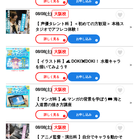
詳しく見る
お申し込み
08/08(土)
大阪校
【 声優タレント科 】＜初めての方歓迎＞ 本格ス
タジオでアフレコ体験！
詳しく見る
お申し込み
08/08(土)
大阪校
【 イラスト科 】🌊 DOKI💓DOKI！ 水着キャラ
を描いてみよう👙
詳しく見る
お申し込み
08/08(土)
大阪校
【 マンガ科 】🌊 マンガの背景を学ぼう🛤️ 海と
入道雲の描き方講座
詳しく見る
お申し込み
08/08(土)
大阪校
【 アニメ監督・演出科 】自分でキャラを動かそ