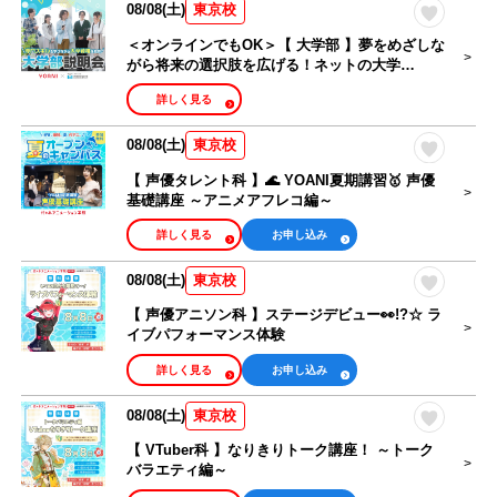
08/08(土)
東京校
＜オンラインでもOK＞【 大学部 】夢をめざしな
がら将来の選択肢を広げる！ネットの大学
managara 説明会
詳しく見る
08/08(土)
東京校
【 声優タレント科 】🌊 YOANI夏期講習🥇 声優
基礎講座 ～アニメアフレコ編～
詳しく見る
お申し込み
08/08(土)
東京校
【 声優アニソン科 】ステージデビュー👀!?☆ ラ
イブパフォーマンス体験
詳しく見る
お申し込み
08/08(土)
東京校
【 VTuber科 】なりきりトーク講座！ ～トーク
バラエティ編～