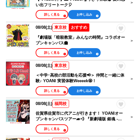
い出フリートーク🎈
詳しく見る
お申し込み
08/08(土)
おすすめ
東京校
『劇場版「暗殺教室」みんなの時間』コラボオー
プンキャンパス🏫
詳しく見る
お申し込み
08/08(土)
東京校
＜中学･高校の部活動を応援📢＞ 仲間と一緒に体
験♪ YOANI 実習体験Weeeek🤩！
詳しく見る
お申し込み
08/08(土)
福岡校
佐賀県佐賀市に代アニが行きます！ YOANIオー
プンキャンパスツアー🚙💨 『新劇場版 銀魂 -吉
原大炎上-』コラボオープンキャンパス
詳しく見る