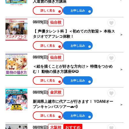
入道雲の描き方講座
詳しく見る
お申し込み
08/09(日)
仙台校
【 声優タレント科 】＜初めての方歓迎＞ 本格ス
タジオでアフレコ体験！
詳しく見る
お申し込み
08/09(日)
仙台校
＜絵を描くことが好きな方向け＞ 特徴をつかめ
む！ 動物の描き方講座🐶🐱
詳しく見る
お申し込み
08/09(日)
金沢校
新潟県上越市に代アニが行きます！ YOANIオー
プンキャンパスツアー🚗💨
詳しく見る
お申し込み
08/09(日)
おすすめ
大阪校