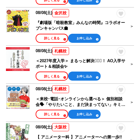
詳しく見る
お申し込み
08/08(土)
金沢校
『劇場版「暗殺教室」みんなの時間』コラボオー
プンキャンパス🏫
詳しく見る
お申し込み
08/08(土)
札幌校
＜2027年度入学＞ まるっと解決🙆🏻‍♀️！ AO入学サ
ポート＆相談会✨
詳しく見る
お申し込み
08/08(土)
札幌校
＜来校･電話･オンラインから選べる＞ 個別相談
会🗣️「やりたいこと、まだ決まってない」キミも
大歓迎！
詳しく見る
お申し込み
08/08(土)
大阪校
【 アニメーター科 】アニメーターへの第一歩!!