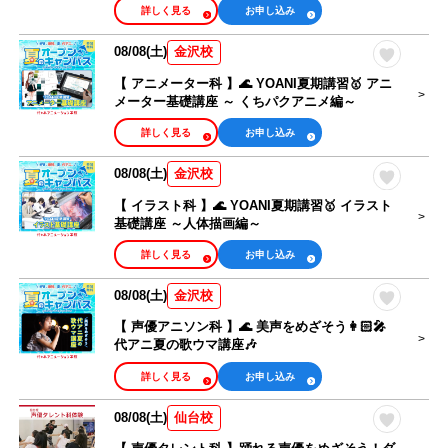
詳しく見る
お申し込み
08/08(土)
金沢校
【 アニメーター科 】🌊 YOANI夏期講習🥇 アニ
メーター基礎講座 ～ くちパクアニメ編～
詳しく見る
お申し込み
08/08(土)
金沢校
【 イラスト科 】🌊 YOANI夏期講習🥇 イラスト
基礎講座 ～人体描画編～
詳しく見る
お申し込み
08/08(土)
金沢校
【 声優アニソン科 】🌊 美声をめざそう👩🏻‍🎤
代アニ夏の歌ウマ講座🎶
詳しく見る
お申し込み
08/08(土)
仙台校