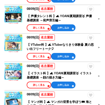
08/09(日)
名古屋校
【 声優タレント科 】🌊 YOANI夏期講習🥇 声優
基礎講座 ～発声滑舌編～
詳しく見る
お申し込み
08/09(日)
名古屋校
【 VTuber科 】🌊 VTuberなりきり体験🤖 夏の思
い出フリートーク🎈
詳しく見る
お申し込み
08/09(日)
名古屋校
【 イラスト科 】🌊 YOANI夏期講習🥇 イラスト
基礎講座 ～顔の描き方編～
詳しく見る
お申し込み
08/09(日)
名古屋校
【 マンガ科 】🌊 マンガの背景を学ぼう🛤️ 海と