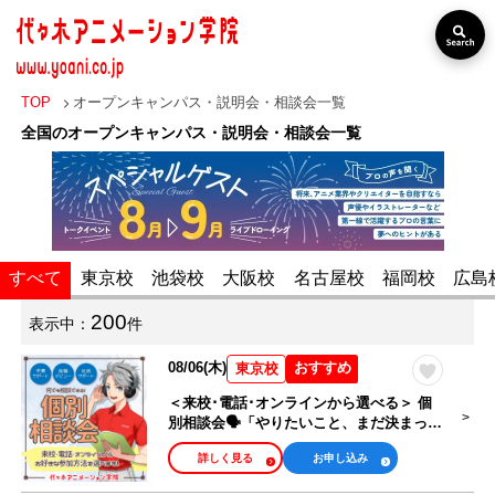
TOP
オープンキャンパス・説明会・相談会一覧
全国のオープンキャンパス・説明会・相談会一覧
すべて
東京校
池袋校
大阪校
名古屋校
福岡校
広島
200
表示中：
件
出張オープン
分野・職業
キャンパス
08/06(木)
おすすめ
東京校
＜来校･電話･オンラインから選べる＞ 個
声優・俳優・タ
別相談会🗣️「やりたいこと、まだ決まって
ない」キミも大歓迎！
レント・歌い
VTuber・Vライ
詳しく見る
お申し込み
手・アニソン歌
バー・配信者