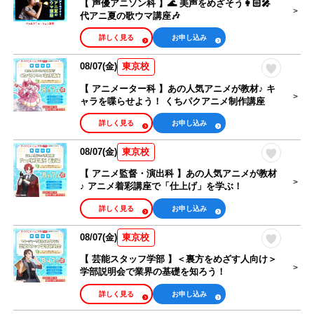
【 声優アニソン科 】🌊 美声をめざそう👩🏻‍🎤
代アニ夏の歌ウマ講座🎶
詳しく見る
お申し込み
08/07(金)
東京校
【 アニメーター科 】あの人気アニメが教材♪ キ
ャラを喋らせよう！ くちパクアニメ制作講座
詳しく見る
お申し込み
08/07(金)
東京校
【 アニメ監督・演出科 】あの人気アニメが教材
♪ アニメ着彩講座で「仕上げ」を学ぶ！
詳しく見る
お申し込み
08/07(金)
東京校
【 芸能スタッフ学部 】＜裏方をめざす人向け＞
学部説明会で業界の基礎を知ろう！
詳しく見る
お申し込み