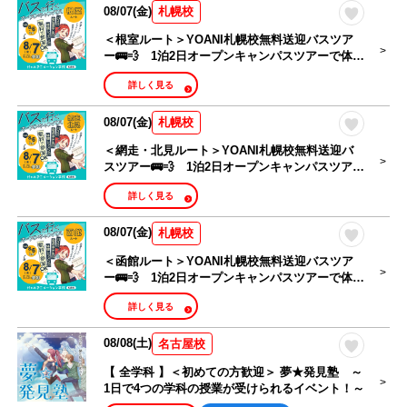
08/07(金)
札幌校
＜根室ルート＞YOANI札幌校無料送迎バスツア
ー🚌💨 1泊2日オープンキャンパスツアーで体験
授業を楽しもう！
詳しく見る
08/07(金)
札幌校
＜網走・北見ルート＞YOANI札幌校無料送迎バ
スツアー🚌💨 1泊2日オープンキャンパスツアー
で体験授業を楽しもう！
詳しく見る
08/07(金)
札幌校
＜函館ルート＞YOANI札幌校無料送迎バスツア
ー🚌💨 1泊2日オープンキャンパスツアーで体験
授業を楽しもう！
詳しく見る
08/08(土)
名古屋校
【 全学科 】＜初めての方歓迎＞ 夢★発見塾 ～
1日で4つの学科の授業が受けられるイベント！～