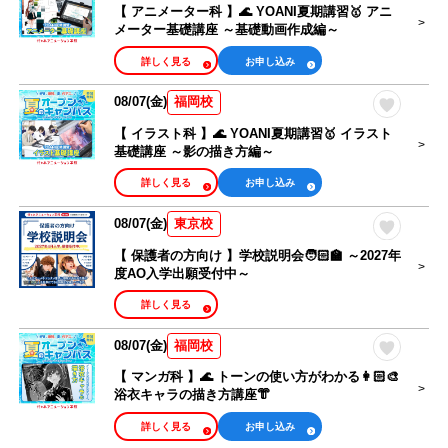
【 アニメーター科 】🌊 YOANI夏期講習🥇 アニ
メーター基礎講座 ～基礎動画作成編～
詳しく見る
お申し込み
08/07(金)
福岡校
【 イラスト科 】🌊 YOANI夏期講習🥇 イラスト
基礎講座 ～影の描き方編～
詳しく見る
お申し込み
08/07(金)
東京校
【 保護者の方向け 】学校説明会🧑🏻‍🏫 ～2027年
度AO入学出願受付中～
詳しく見る
08/07(金)
福岡校
【 マンガ科 】🌊 トーンの使い方がわかる👩🏻‍🎨
浴衣キャラの描き方講座👘
詳しく見る
お申し込み