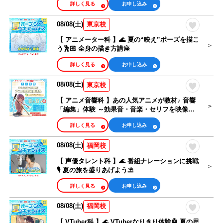
詳しく見る
お申し込み
08/08(土)
東京校
【 アニメーター科 】🌊 夏の“映え”ポーズを描こ
う🕺🏻 全身の描き方講座
詳しく見る
お申し込み
08/08(土)
東京校
【 アニメ音響科 】あの人気アニメが教材♪ 音響
「編集」体験 ～効果音・音楽・セリフを映像に
合わせよう～
詳しく見る
お申し込み
08/08(土)
福岡校
【 声優タレント科 】🌊 番組ナレーションに挑戦
🎙 夏の旅を盛りあげよう⛱
詳しく見る
お申し込み
08/08(土)
福岡校
【 VTuber科 】🌊 VTuberなりきり体験🤖 夏の思