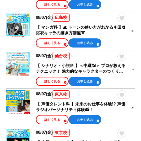
詳しく見る
お申し込み
08/07(金)
広島校
【 マンガ科 】🌊 トーンの使い方がわかる👩🏻‍🎨
浴衣キャラの描き方講座👘
詳しく見る
お申し込み
08/07(金)
仙台校
【 シナリオ・小説科 】＜中継📶＞ プロが教える
テクニック！ 魅力的なキャラクターのつくり方
講座
詳しく見る
お申し込み
08/07(金)
東京校
【 声優タレント科 】未来のお仕事を体験!? 声優
ラジオパーソナリティ体験📻！
詳しく見る
お申し込み
08/07(金)
東京校