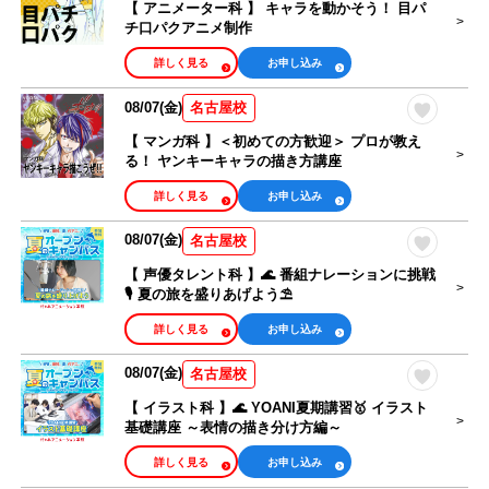
【 アニメーター科 】 キャラを動かそう！ 目パ
チ口パクアニメ制作
詳しく見る
お申し込み
08/07(金)
名古屋校
【 マンガ科 】＜初めての方歓迎＞ プロが教え
る！ ヤンキーキャラの描き方講座
詳しく見る
お申し込み
08/07(金)
名古屋校
【 声優タレント科 】🌊 番組ナレーションに挑戦
🎙 夏の旅を盛りあげよう⛱
詳しく見る
お申し込み
08/07(金)
名古屋校
【 イラスト科 】🌊 YOANI夏期講習🥇 イラスト
基礎講座 ～表情の描き分け方編～
詳しく見る
お申し込み