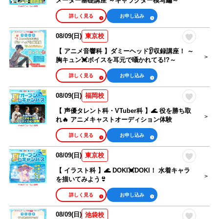
メーター基礎講座 ～キャラクター模写編～
詳しく見る
お申し込み
08/09(日)
東京校
【 アニメ音響科 】ダミーヘッド👂収録講座！ ～
胸キュン💓ボイスを耳元で囁かれてる!?～
詳しく見る
お申し込み
08/09(日)
福岡校
【 声優タレント科・VTuber科 】🌊 役を勝ち取
れ🔥 アニメキャストオーディション体験
詳しく見る
お申し込み
08/09(日)
東京校
【 イラスト科 】🌊 DOKI💓DOKI！ 水着キャラ
を描いてみよう👙
詳しく見る
お申し込み
08/09(日)
池袋校