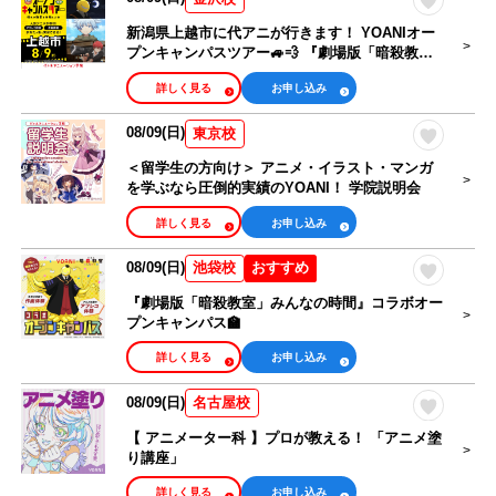
新潟県上越市に代アニが行きます！ YOANIオー
プンキャンパスツアー🚙💨 『劇場版「暗殺教
室」みんなの時間』コラボオープンキャンパス
詳しく見る
お申し込み
08/09(日)
東京校
＜留学生の方向け＞ アニメ・イラスト・マンガ
を学ぶなら圧倒的実績のYOANI！ 学院説明会
詳しく見る
お申し込み
08/09(日)
おすすめ
池袋校
『劇場版「暗殺教室」みんなの時間』コラボオー
プンキャンパス🏫
詳しく見る
お申し込み
08/09(日)
名古屋校
【 アニメーター科 】プロが教える！ 「アニメ塗
り講座」
詳しく見る
お申し込み