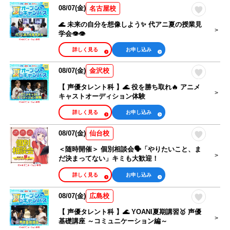
08/07(金)
名古屋校
🌊 未来の自分を想像しよう✨ 代アニ夏の授業見
学会👁👁
詳しく見る
お申し込み
08/07(金)
金沢校
【 声優タレント科 】🌊 役を勝ち取れ🔥 アニメ
キャストオーディション体験
詳しく見る
お申し込み
08/07(金)
仙台校
＜随時開催＞ 個別相談会🗣️「やりたいこと、ま
だ決まってない」キミも大歓迎！
詳しく見る
お申し込み
08/07(金)
広島校
【 声優タレント科 】🌊 YOANI夏期講習🥇 声優
基礎講座 ～コミュニケーション編～