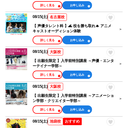
をめざそう！
詳しく見る
お申し込み
08/15(土)
名古屋校
【 声優タレント科 】🌊 役を勝ち取れ🔥 アニメ
キャストオーディション体験
詳しく見る
お申し込み
08/15(土)
大阪校
【 出願生限定 】入学前特別講座 ～声優・エンタ
ーテイナー学部～
詳しく見る
お申し込み
08/15(土)
大阪校
【 出願生限定 】入学前特別講座 ～アニメーショ
ン学部・クリエイター学部～
詳しく見る
お申し込み
08/15(土)
おすすめ
池袋校