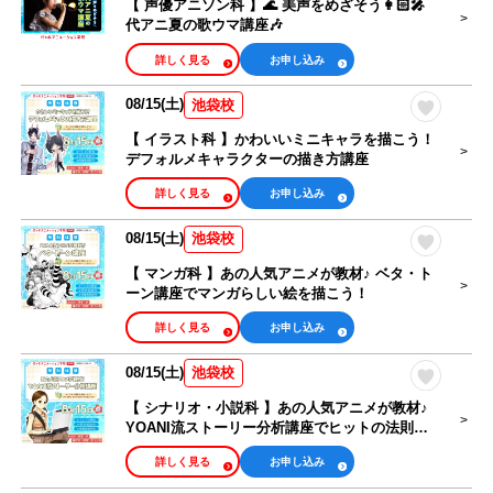
【 声優アニソン科 】🌊 美声をめざそう👩🏻‍🎤
代アニ夏の歌ウマ講座🎶
詳しく見る
お申し込み
08/15(土)
池袋校
【 イラスト科 】かわいいミニキャラを描こう！
デフォルメキャラクターの描き方講座
詳しく見る
お申し込み
08/15(土)
池袋校
【 マンガ科 】あの人気アニメが教材♪ ベタ・ト
ーン講座でマンガらしい絵を描こう！
詳しく見る
お申し込み
08/15(土)
池袋校
【 シナリオ・小説科 】あの人気アニメが教材♪
YOANI流ストーリー分析講座でヒットの法則を
知ろう！
詳しく見る
お申し込み