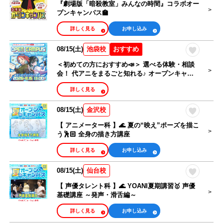
『劇場版「暗殺教室」みんなの時間』コラボオー
プンキャンパス🏫
詳しく見る
お申し込み
08/15(土)
おすすめ
池袋校
＜初めての方におすすめ📣＞ 選べる体験・相談
会！ 代アニをまるごと知れる♪ オープンキャン
パス🎉
詳しく見る
08/15(土)
金沢校
【 アニメーター科 】🌊 夏の“映え”ポーズを描こ
う🕺🏻 全身の描き方講座
詳しく見る
お申し込み
08/15(土)
仙台校
【 声優タレント科 】🌊 YOANI夏期講習🥇 声優
基礎講座 ～発声・滑舌編～
詳しく見る
お申し込み