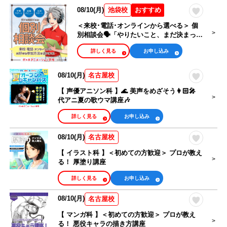
シナリオ・ライ
タレントマネー
08/10(月)
おすすめ
池袋校
トノベル・小説
ジャー・アイド
家
ルマネージャー
＜来校･電話･オンラインから選べる＞ 個
別相談会🗣️「やりたいこと、まだ決まって
ライブ制作・舞
ない」キミも大歓迎！
ゲーム・ゲーム
詳しく見る
お申し込み
台制作・イベン
プログラマー
トスタッフ
08/10(月)
名古屋校
高等部
大学部
【 声優アニソン科 】🌊 美声をめざそう👩🏻‍🎤
代アニ夏の歌ウマ講座🎶
詳しく見る
お申し込み
カレンダーから選ぶ
08/10(月)
名古屋校
オンラインオープンキャンパス
【 イラスト科 】＜初めての方歓迎＞ プロが教え
る！ 厚塗り講座
体験したい
詳しく見る
お申し込み
相談・見学したい
08/10(月)
名古屋校
【 マンガ科 】＜初めての方歓迎＞ プロが教え
る！ 悪役キャラの描き方講座