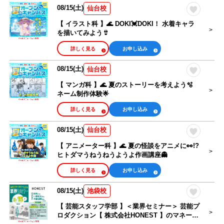
08/15(土)
仙台校
【 イラスト科 】🌊 DOKI💓DOKI！ 水着キャラ
を描いてみよう👙
詳しく見る
お申し込み
08/15(土)
仙台校
【 マンガ科 】🌊 夏のストーリーを考えよう🫧
ネーム制作体験🌟
詳しく見る
お申し込み
08/15(土)
仙台校
【 アニメーター科 】🌊 夏の怪談をアニメに👀!?
ヒトダマうねうねうようよ作画講座👻
詳しく見る
お申し込み
08/15(土)
池袋校
【 芸能スタッフ学部 】＜業界セミナー＞ 芸能プ
ロダクション【 株式会社HONEST 】のマネージ