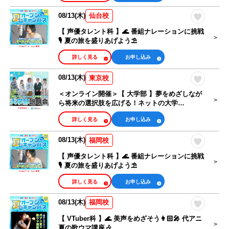
08/13(木)
仙台校
【 声優タレント科 】🌊 番組ナレーションに挑戦
🎙 夏の旅を盛りあげよう⛱
詳しく見る
お申し込み
08/13(木)
東京校
＜オンライン開催＞【 大学部 】夢をめざしなが
ら将来の選択肢を広げる！ネットの大学
managara 説明会
詳しく見る
お申し込み
08/13(木)
福岡校
【 声優タレント科 】🌊 番組ナレーションに挑戦
🎙 夏の旅を盛りあげよう⛱
詳しく見る
お申し込み
08/13(木)
福岡校
【 VTuber科 】🌊 美声をめざそう👩🏻‍🎤 代アニ
夏の歌ウマ講座🎶