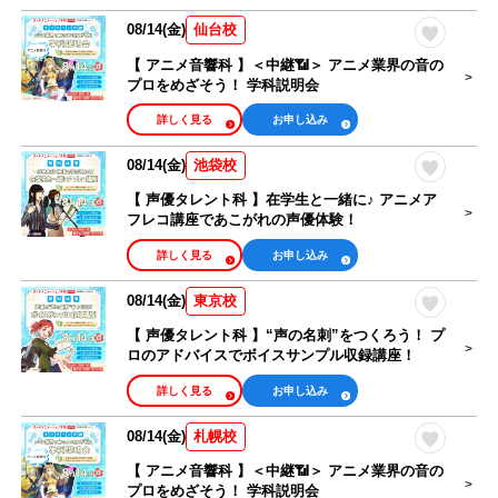
08/14(金)
仙台校
【 アニメ音響科 】＜中継📶＞ アニメ業界の音の
プロをめざそう！ 学科説明会
詳しく見る
お申し込み
08/14(金)
池袋校
【 声優タレント科 】在学生と一緒に♪ アニメア
フレコ講座であこがれの声優体験！
詳しく見る
お申し込み
08/14(金)
東京校
【 声優タレント科 】“声の名刺”をつくろう！ プ
ロのアドバイスでボイスサンプル収録講座！
詳しく見る
お申し込み
08/14(金)
札幌校
【 アニメ音響科 】＜中継📶＞ アニメ業界の音の
プロをめざそう！ 学科説明会