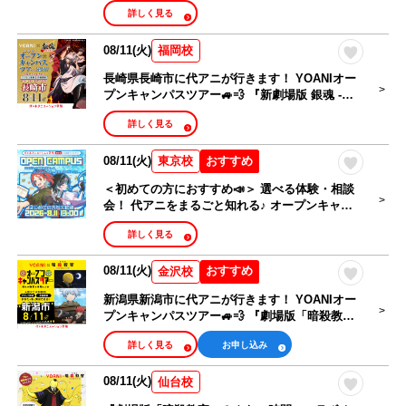
吉原大炎上-』コラボオープンキャンパス
詳しく見る
08/11(火)
福岡校
長崎県長崎市に代アニが行きます！ YOANIオー
プンキャンパスツアー🚙💨 『新劇場版 銀魂 -吉
原大炎上-』コラボオープンキャンパス
詳しく見る
08/11(火)
おすすめ
東京校
＜初めての方におすすめ📣＞ 選べる体験・相談
会！ 代アニをまるごと知れる♪ オープンキャン
パス🎉
詳しく見る
08/11(火)
おすすめ
金沢校
新潟県新潟市に代アニが行きます！ YOANIオー
プンキャンパスツアー🚙💨 『劇場版「暗殺教
室」みんなの時間』コラボオープンキャンパス
詳しく見る
お申し込み
08/11(火)
仙台校