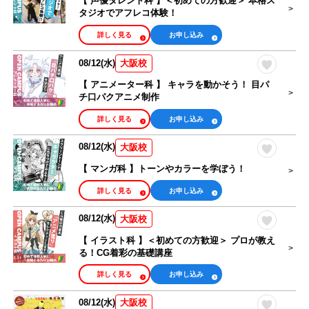
【 声優タレント科 】＜初めての方歓迎＞ 本格ス
タジオでアフレコ体験！
詳しく見る
お申し込み
08/12(水)
大阪校
【 アニメーター科 】 キャラを動かそう！ 目パ
チ口パクアニメ制作
詳しく見る
お申し込み
08/12(水)
大阪校
【 マンガ科 】トーンやカラーを学ぼう！
詳しく見る
お申し込み
08/12(水)
大阪校
【 イラスト科 】＜初めての方歓迎＞ プロが教え
る！CG着彩の基礎講座
詳しく見る
お申し込み
08/12(水)
大阪校