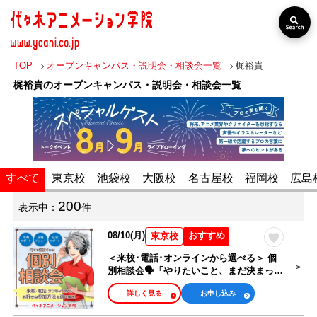
TOP
オープンキャンパス・説明会・相談会一覧
梶裕貴
梶裕貴のオープンキャンパス・説明会・相談会一覧
出張オープン
分野・職業
キャンパス
すべて
東京校
池袋校
大阪校
名古屋校
福岡校
広島
声優・俳優・タ
レント・歌い
VTuber・Vライ
200
表示中：
件
手・アニソン歌
バー・配信者
手
08/10(月)
おすすめ
東京校
アニメーター・
＜来校･電話･オンラインから選べる＞ 個
イラストレータ
別相談会🗣️「やりたいこと、まだ決まって
アニメ監督・他
ー・漫画家
ない」キミも大歓迎！
アニメ関係
詳しく見る
お申し込み