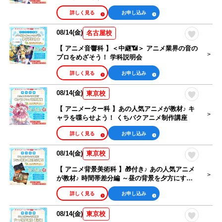
詳しく見る
お申し込み
08/14(金)
名古屋校
【 アニメ音響科 】＜中継📶＞ アニメ業界の音の
プロをめざそう！ 学科説明会
詳しく見る
お申し込み
08/14(金)
東京校
【 アニメーター科 】あの人気アニメが教材♪ キ
ャラを喋らせよう！ くちパクアニメ制作講座
詳しく見る
お申し込み
08/14(金)
東京校
【 アニメ背景美術科 】🎁付き♪ あの人気アニメ
が教材♪ 時間帯差分編 ～昼の背景を夕方にする
テクニック～
詳しく見る
お申し込み
08/14(金)
東京校