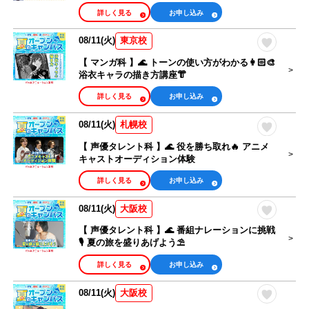
詳しく見る
お申し込み
08/11(火)
東京校
【 マンガ科 】🌊 トーンの使い方がわかる👩🏻‍🎨
浴衣キャラの描き方講座👘
詳しく見る
お申し込み
08/11(火)
札幌校
【 声優タレント科 】🌊 役を勝ち取れ🔥 アニメ
キャストオーディション体験
詳しく見る
お申し込み
08/11(火)
大阪校
【 声優タレント科 】🌊 番組ナレーションに挑戦
🎙 夏の旅を盛りあげよう⛱
詳しく見る
お申し込み
08/11(火)
大阪校