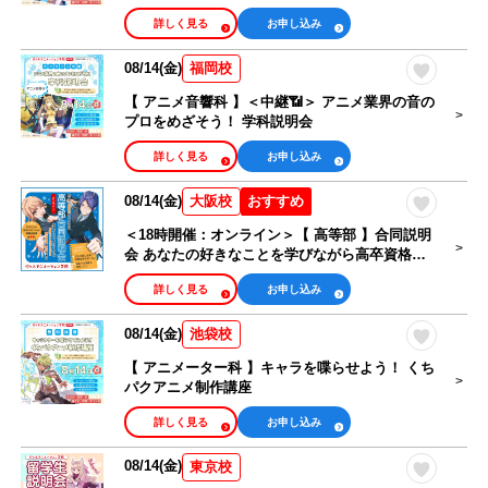
詳しく見る
お申し込み
08/14(金)
福岡校
【 アニメ音響科 】＜中継📶＞ アニメ業界の音の
プロをめざそう！ 学科説明会
詳しく見る
お申し込み
08/14(金)
おすすめ
大阪校
＜18時開催：オンライン＞【 高等部 】合同説明
会 あなたの好きなことを学びながら高卒資格を
取得できる！
詳しく見る
お申し込み
08/14(金)
池袋校
【 アニメーター科 】キャラを喋らせよう！ くち
パクアニメ制作講座
詳しく見る
お申し込み
08/14(金)
東京校