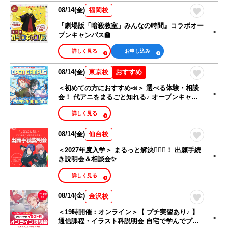
08/14(金)
福岡校
『劇場版「暗殺教室」みんなの時間』コラボオー
プンキャンパス🏫
詳しく見る
お申し込み
08/14(金)
おすすめ
東京校
＜初めての方におすすめ📣＞ 選べる体験・相談
会！ 代アニをまるごと知れる♪ オープンキャン
パス🎉
詳しく見る
08/14(金)
仙台校
＜2027年度入学＞ まるっと解決🙆🏻‍♀️！ 出願手続
き説明会＆相談会✨
詳しく見る
08/14(金)
金沢校
＜19時開催：オンライン＞【 プチ実習あり♪ 】
通信課程・イラスト科説明会 自宅で学んでプロ