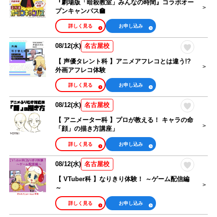
『劇場版「暗殺教室」みんなの時間』コラボオー
プンキャンパス🏫
詳しく見る
お申し込み
08/12(水)
名古屋校
【 声優タレント科 】アニメアフレコとは違う!?
外画アフレコ体験
詳しく見る
お申し込み
08/12(水)
名古屋校
【 アニメーター科 】プロが教える！ キャラの命
「顔」の描き方講座」
詳しく見る
お申し込み
08/12(水)
名古屋校
【 VTuber科 】なりきり体験！ ～ゲーム配信編
～
詳しく見る
お申し込み