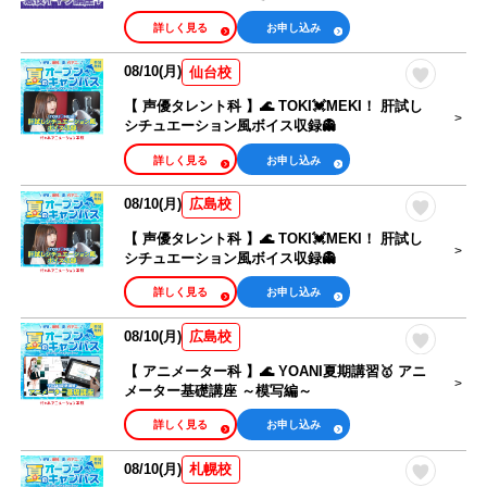
詳しく見る
お申し込み
08/10(月)
仙台校
【 声優タレント科 】🌊 TOKI💓MEKI！ 肝試し
シチュエーション風ボイス収録👻
詳しく見る
お申し込み
08/10(月)
広島校
【 声優タレント科 】🌊 TOKI💓MEKI！ 肝試し
シチュエーション風ボイス収録👻
詳しく見る
お申し込み
08/10(月)
広島校
【 アニメーター科 】🌊 YOANI夏期講習🥇 アニ
メーター基礎講座 ～模写編～
詳しく見る
お申し込み
08/10(月)
札幌校