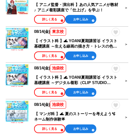
【 アニメ監督・演出科 】あの人気アニメが教材
♪ アニメ着彩講座で「仕上げ」を学ぶ！
詳しく見る
お申し込み
08/14(金)
東京校
【 イラスト科 】🌊 YOANI夏期講習🥇 イラスト
基礎講座 ～生える線画の描き方・トレスの色選
び編～
詳しく見る
お申し込み
08/14(金)
池袋校
【 イラスト科 】🌊 YOANI夏期講習🥇 イラスト
基礎講座 ～デジタル着彩（CLIP STUDIO
PAINT）編～
詳しく見る
お申し込み
08/14(金)
池袋校
【 マンガ科 】🌊 夏のストーリーを考えよう🫧
ネーム制作体験🌟
詳しく見る
お申し込み