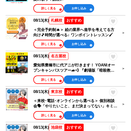
詳しく見る
お申し込み
08/13(木)
おすすめ
札幌校
＜完全予約制🔥＞ 絵の業界へ進学を考えてる方
向け🎵時間が選べる♪ ワンポイントレッスン🖌️
詳しく見る
お申し込み
08/13(木)
名古屋校
愛知県豊橋市に代アニが行きます！ YOANIオー
プンキャンパスツアー🚙💨 『劇場版「暗殺教
室」みんなの時間』コラボオープンキャンパス
詳しく見る
お申し込み
08/13(木)
おすすめ
東京校
＜来校･電話･オンラインから選べる＞ 個別相談
会🗣️「やりたいこと、まだ決まってない」キミも
大歓迎！
詳しく見る
お申し込み
08/13(木)
おすすめ
池袋校