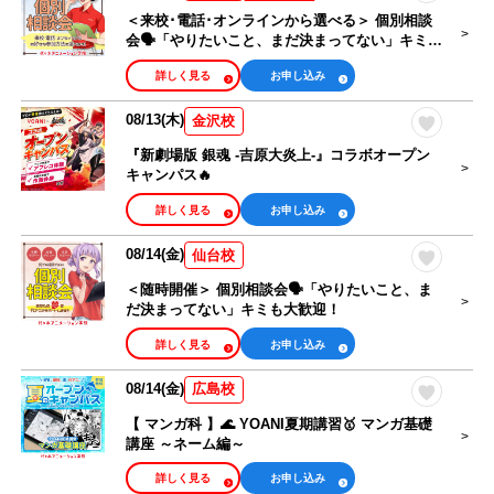
＜来校･電話･オンラインから選べる＞ 個別相談
会🗣️「やりたいこと、まだ決まってない」キミも
大歓迎！
詳しく見る
お申し込み
08/13(木)
金沢校
『新劇場版 銀魂 -吉原大炎上-』コラボオープン
キャンパス🔥
詳しく見る
お申し込み
08/14(金)
仙台校
＜随時開催＞ 個別相談会🗣️「やりたいこと、ま
だ決まってない」キミも大歓迎！
詳しく見る
お申し込み
08/14(金)
広島校
【 マンガ科 】🌊 YOANI夏期講習🥇 マンガ基礎
講座 ～ネーム編～
詳しく見る
お申し込み