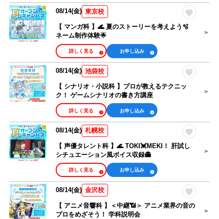
08/14(金)
東京校
【 マンガ科 】🌊 夏のストーリーを考えよう🫧
ネーム制作体験🌟
詳しく見る
お申し込み
08/14(金)
池袋校
【 シナリオ・小説科 】プロが教えるテクニッ
ク！ ゲームシナリオの書き方講座
詳しく見る
お申し込み
08/14(金)
札幌校
【 声優タレント科 】🌊 TOKI💓MEKI！ 肝試し
シチュエーション風ボイス収録👻
詳しく見る
お申し込み
08/14(金)
金沢校
【 アニメ音響科 】＜中継📶＞ アニメ業界の音の
プロをめざそう！ 学科説明会