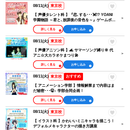
08/11(火)
東京校
【 声優タレント科 】『恋､する･･･💓!? YOANI
学園物語 ～君と､放課後の音色を～』ゲームボイ
ス収録体験
詳しく見る
お申し込み
08/11(火)
東京校
【 声優アニソン科 】🌊 サマーソング縛り🌞 代
アニ☆大カラオケまつり🎤
詳しく見る
お申し込み
08/11(火)
おすすめ
東京校
【 アニメーション学部 】情報解禁まで内容はま
だ秘密･･･🤫♪ 学部合同企画！
詳しく見る
お申し込み
08/11(火)
東京校
【 イラスト科 】かわいいミニキャラを描こう！
デフォルメキャラクターの描き方講座