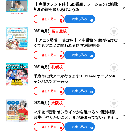
【 声優タレント科 】🌊 番組ナレーションに挑戦
🎙 夏の旅を盛りあげよう⛱
詳しく見る
お申し込み
08/10(月)
名古屋校
【 アニメ監督・演出科 】＜中継📶＞ 絵が描けな
くてもアニメに関われる!? 学科説明会
詳しく見る
お申し込み
08/10(月)
札幌校
千歳市に代アニが行きます！ YOANIオープンキ
ャンパスツアー🚗💨
詳しく見る
お申し込み
08/10(月)
大阪校
＜来校･電話･オンラインから選べる＞ 個別相談
会🗣️「やりたいこと、まだ決まってない」キミも
大歓迎！
詳しく見る
お申し込み