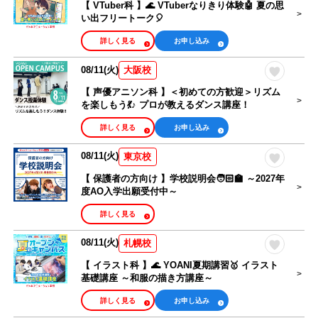
【 VTuber科 】🌊 VTuberなりきり体験🤖 夏の思
い出フリートーク🎈
詳しく見る
お申し込み
08/11(火)
大阪校
【 声優アニソン科 】＜初めての方歓迎＞リズム
を楽しもう💃♪ プロが教えるダンス講座！
詳しく見る
お申し込み
08/11(火)
東京校
【 保護者の方向け 】学校説明会🧑🏻‍🏫 ～2027年
度AO入学出願受付中～
詳しく見る
08/11(火)
札幌校
【 イラスト科 】🌊 YOANI夏期講習🥇 イラスト
基礎講座 ～和服の描き方講座～
詳しく見る
お申し込み