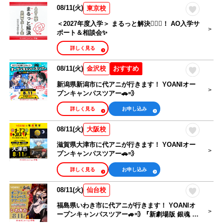
08/11(火)
東京校
＜2027年度入学＞ まるっと解決🙆🏻‍♀️！ AO入学サ
ポート＆相談会✨
詳しく見る
08/11(火)
おすすめ
金沢校
新潟県新潟市に代アニが行きます！ YOANIオー
プンキャンパスツアー🚗💨
詳しく見る
お申し込み
08/11(火)
大阪校
滋賀県大津市に代アニが行きます！ YOANIオー
プンキャンパスツアー🚗💨
詳しく見る
お申し込み
08/11(火)
仙台校
福島県いわき市に代アニが行きます！ YOANIオ
ープンキャンパスツアー🚙💨 『新劇場版 銀魂 -