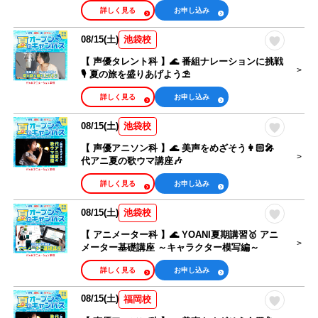
ャーがゲスト出演！
詳しく見る
お申し込み
08/15(土)
池袋校
【 声優タレント科 】🌊 番組ナレーションに挑戦
🎙 夏の旅を盛りあげよう⛱
詳しく見る
お申し込み
08/15(土)
池袋校
【 声優アニソン科 】🌊 美声をめざそう👩🏻‍🎤
代アニ夏の歌ウマ講座🎶
詳しく見る
お申し込み
08/15(土)
池袋校
【 アニメーター科 】🌊 YOANI夏期講習🥇 アニ
メーター基礎講座 ～キャラクター模写編～
詳しく見る
お申し込み
08/15(土)
福岡校