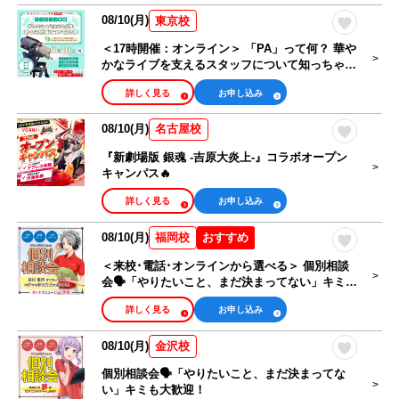
08/10(月)
東京校
＜17時開催：オンライン＞ 「PA」って何？ 華や
かなライブを支えるスタッフについて知っちゃお
う！
詳しく見る
お申し込み
08/10(月)
名古屋校
『新劇場版 銀魂 -吉原大炎上-』コラボオープン
キャンパス🔥
詳しく見る
お申し込み
08/10(月)
おすすめ
福岡校
＜来校･電話･オンラインから選べる＞ 個別相談
会🗣️「やりたいこと、まだ決まってない」キミも
大歓迎！
詳しく見る
お申し込み
08/10(月)
金沢校
個別相談会🗣️「やりたいこと、まだ決まってな
い」キミも大歓迎！