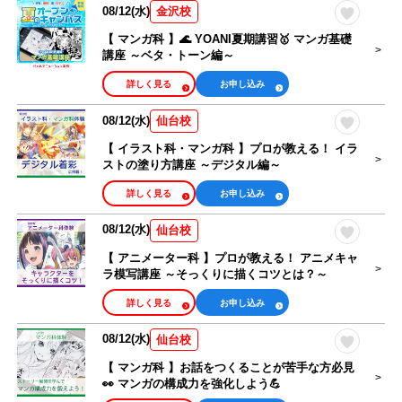
08/12(水)
金沢校
【 マンガ科 】🌊 YOANI夏期講習🥇 マンガ基礎
講座 ～ベタ・トーン編～
詳しく見る
お申し込み
08/12(水)
仙台校
【 イラスト科・マンガ科 】プロが教える！ イラ
ストの塗り方講座 ～デジタル編～
詳しく見る
お申し込み
08/12(水)
仙台校
【 アニメーター科 】プロが教える！ アニメキャ
ラ模写講座 ～そっくりに描くコツとは？～
詳しく見る
お申し込み
08/12(水)
仙台校
【 マンガ科 】お話をつくることが苦手な方必見
👀 マンガの構成力を強化しよう💪