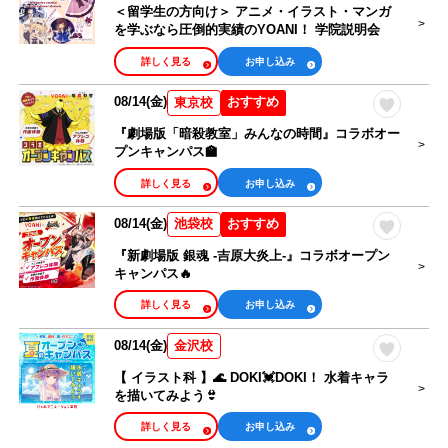
＜留学生の方向け＞ アニメ・イラスト・マンガ
を学ぶなら圧倒的実績のYOANI！ 学院説明会
詳しく見る
お申し込み
08/14(金)
おすすめ
東京校
『劇場版「暗殺教室」みんなの時間』コラボオー
プンキャンパス🏫
詳しく見る
お申し込み
08/14(金)
おすすめ
池袋校
『新劇場版 銀魂 -吉原大炎上-』コラボオープン
キャンパス🔥
詳しく見る
お申し込み
08/14(金)
金沢校
【 イラスト科 】🌊 DOKI💓DOKI！ 水着キャラ
を描いてみよう👙
詳しく見る
お申し込み