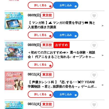
詳しく見る
お申し込み
08/09(日)
東京校
【 マンガ科 】🌊 マンガの背景を学ぼう🛤️ 海と
入道雲の描き方講座
詳しく見る
お申し込み
08/09(日)
おすすめ
東京校
＜初めての方におすすめ📣＞ 選べる体験・相談
会！ 代アニをまるごと知れる♪ オープンキャン
パス🎉
詳しく見る
08/11(火)
東京校
【 声優タレント科 】『恋､する･･･💓!? YOANI
学園物語 ～君と､放課後の音色を～』ゲームボイ
ス収録体験
詳しく見る
お申し込み
08/11(火)
東京校