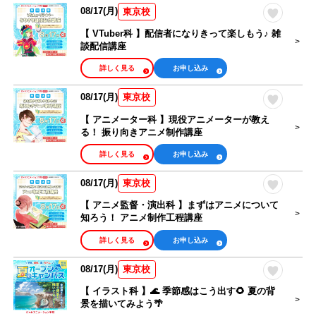
08/17(月)
東京校
【 VTuber科 】配信者になりきって楽しもう♪ 雑
談配信講座
詳しく見る
お申し込み
08/17(月)
東京校
【 アニメーター科 】現役アニメーターが教え
る！ 振り向きアニメ制作講座
詳しく見る
お申し込み
08/17(月)
東京校
【 アニメ監督・演出科 】まずはアニメについて
知ろう！ アニメ制作工程講座
詳しく見る
お申し込み
08/17(月)
東京校
【 イラスト科 】🌊 季節感はこう出す🌻 夏の背
景を描いてみよう🌴