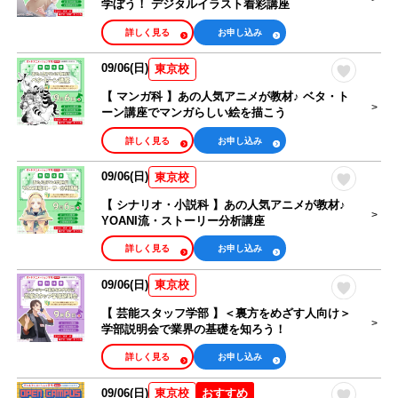
学ぼう！ デジタルイラスト着彩講座
詳しく見る
お申し込み
09/06(日)
東京校
【 マンガ科 】あの人気アニメが教材♪ ベタ・ト
ーン講座でマンガらしい絵を描こう
詳しく見る
お申し込み
09/06(日)
東京校
【 シナリオ・小説科 】あの人気アニメが教材♪
YOANI流・ストーリー分析講座
詳しく見る
お申し込み
09/06(日)
東京校
【 芸能スタッフ学部 】＜裏方をめざす人向け＞
学部説明会で業界の基礎を知ろう！
詳しく見る
お申し込み
09/06(日)
おすすめ
東京校