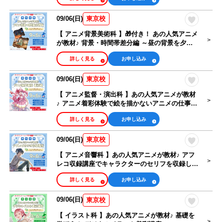
09/06(日)
東京校
【 アニメ背景美術科 】🎁付き！ あの人気アニメ
が教材♪ 背景・時間帯差分編 ～昼の背景を夕方
にするテクニック～
詳しく見る
お申し込み
09/06(日)
東京校
【 アニメ監督・演出科 】あの人気アニメが教材
♪ アニメ着彩体験で絵を描かないアニメの仕事を
体験
詳しく見る
お申し込み
09/06(日)
東京校
【 アニメ音響科 】あの人気アニメが教材♪ アフ
レコ収録講座でキャラクターのセリフを収録しよ
う！
詳しく見る
お申し込み
09/06(日)
東京校
【 イラスト科 】あの人気アニメが教材♪ 基礎を