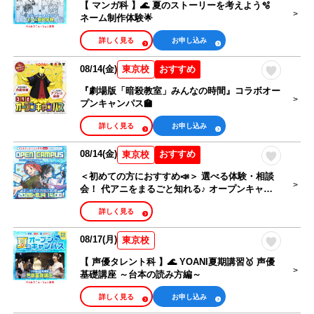
【 マンガ科 】🌊 夏のストーリーを考えよう🫧
ネーム制作体験🌟
詳しく見る
お申し込み
08/14(金)
おすすめ
東京校
『劇場版「暗殺教室」みんなの時間』コラボオー
プンキャンパス🏫
詳しく見る
お申し込み
08/14(金)
おすすめ
東京校
＜初めての方におすすめ📣＞ 選べる体験・相談
会！ 代アニをまるごと知れる♪ オープンキャン
パス🎉
詳しく見る
08/17(月)
東京校
【 声優タレント科 】🌊 YOANI夏期講習🥇 声優
基礎講座 ～台本の読み方編～
詳しく見る
お申し込み