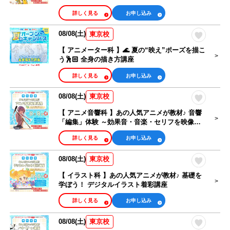
体験したい
詳しく見る
お申し込み
相談・見学したい
08/08(土)
東京校
【 アニメーター科 】🌊 夏の“映え”ポーズを描こ
う🕺🏻 全身の描き方講座
詳しく見る
お申し込み
08/08(土)
東京校
【 アニメ音響科 】あの人気アニメが教材♪ 音響
「編集」体験 ～効果音・音楽・セリフを映像に
合わせよう～
詳しく見る
お申し込み
08/08(土)
東京校
【 イラスト科 】あの人気アニメが教材♪ 基礎を
学ぼう！ デジタルイラスト着彩講座
詳しく見る
お申し込み
08/08(土)
東京校