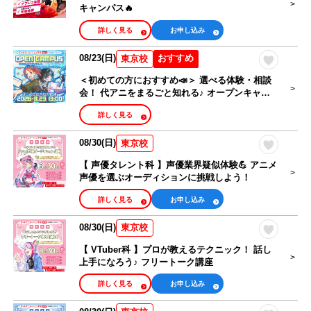
キャンパス🔥
詳しく見る
お申し込み
08/23(日)
おすすめ
東京校
＜初めての方におすすめ📣＞ 選べる体験・相談
会！ 代アニをまるごと知れる♪ オープンキャン
パス🎉
詳しく見る
08/30(日)
東京校
【 声優タレント科 】声優業界疑似体験💪 アニメ
声優を選ぶオーディションに挑戦しよう！
詳しく見る
お申し込み
08/30(日)
東京校
【 VTuber科 】プロが教えるテクニック！ 話し
上手になろう♪ フリートーク講座
詳しく見る
お申し込み