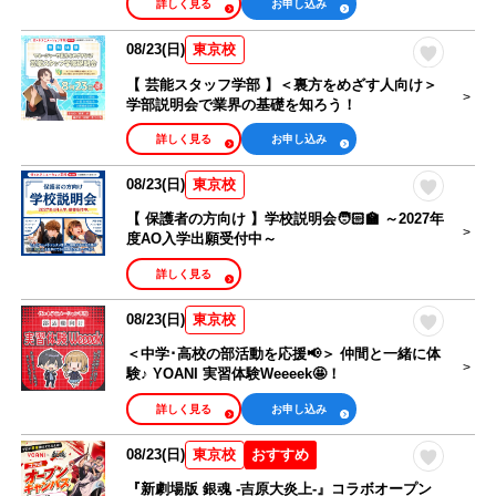
詳しく見る
お申し込み
08/23(日)
東京校
【 芸能スタッフ学部 】＜裏方をめざす人向け＞
学部説明会で業界の基礎を知ろう！
詳しく見る
お申し込み
08/23(日)
東京校
【 保護者の方向け 】学校説明会🧑🏻‍🏫 ～2027年
度AO入学出願受付中～
詳しく見る
08/23(日)
東京校
＜中学･高校の部活動を応援📢＞ 仲間と一緒に体
験♪ YOANI 実習体験Weeeek🤩！
詳しく見る
お申し込み
08/23(日)
おすすめ
東京校
『新劇場版 銀魂 -吉原大炎上-』コラボオープン