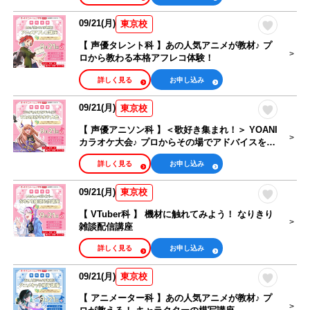
09/21(月)
東京校
【 声優タレント科 】あの人気アニメが教材♪ プ
ロから教わる本格アフレコ体験！
詳しく見る
お申し込み
09/21(月)
東京校
【 声優アニソン科 】＜歌好き集まれ！＞ YOANI
カラオケ大会♪ プロからその場でアドバイスを貰
える！
詳しく見る
お申し込み
09/21(月)
東京校
【 VTuber科 】 機材に触れてみよう！ なりきり
雑談配信講座
詳しく見る
お申し込み
09/21(月)
東京校
【 アニメーター科 】あの人気アニメが教材♪ プ