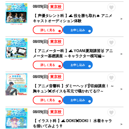
08/09(日)
東京校
【 声優タレント科 】🌊 役を勝ち取れ🔥 アニメ
キャストオーディション体験
詳しく見る
お申し込み
08/09(日)
東京校
【 アニメーター科 】🌊 YOANI夏期講習🥇 アニ
メーター基礎講座 ～キャラクター模写編～
詳しく見る
お申し込み
08/09(日)
東京校
【 アニメ音響科 】ダミーヘッド👂収録講座！ ～
胸キュン💓ボイスを耳元で囁かれてる!?～
詳しく見る
お申し込み
08/09(日)
東京校
【 イラスト科 】🌊 DOKI💓DOKI！ 水着キャラ
を描いてみよう👙