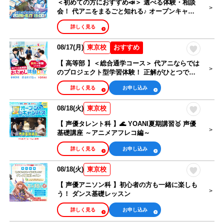
＜初めての方におすすめ📣＞ 選べる体験・相談
会！ 代アニをまるごと知れる♪ オープンキャン
パス🎉
詳しく見る
08/17(月)
おすすめ
東京校
【 高等部 】＜総合通学コース＞ 代アニならでは
のプロジェクト型学習体験！ 正解がひとつでは
ない課題に挑戦しよう！
詳しく見る
お申し込み
08/18(火)
東京校
【 声優タレント科 】🌊 YOANI夏期講習🥇 声優
基礎講座 ～アニメアフレコ編～
詳しく見る
お申し込み
08/18(火)
東京校
【 声優アニソン科 】初心者の方も一緒に楽しも
う！ ダンス基礎レッスン
詳しく見る
お申し込み