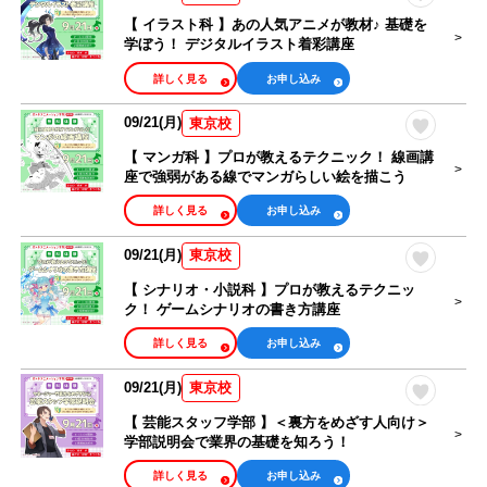
【 イラスト科 】あの人気アニメが教材♪ 基礎を
学ぼう！ デジタルイラスト着彩講座
詳しく見る
お申し込み
09/21(月)
東京校
【 マンガ科 】プロが教えるテクニック！ 線画講
座で強弱がある線でマンガらしい絵を描こう
詳しく見る
お申し込み
09/21(月)
東京校
【 シナリオ・小説科 】プロが教えるテクニッ
ク！ ゲームシナリオの書き方講座
詳しく見る
お申し込み
09/21(月)
東京校
【 芸能スタッフ学部 】＜裏方をめざす人向け＞
学部説明会で業界の基礎を知ろう！
詳しく見る
お申し込み