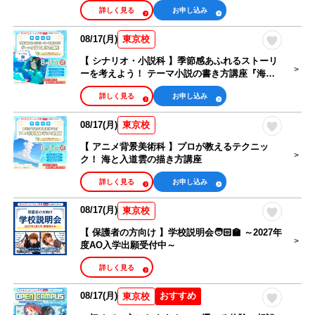
詳しく見る
お申し込み
08/17(月)
東京校
【 シナリオ・小説科 】季節感あふれるストーリ
ーを考えよう！ テーマ小説の書き方講座『海
🌊』
詳しく見る
お申し込み
08/17(月)
東京校
【 アニメ背景美術科 】プロが教えるテクニッ
ク！ 海と入道雲の描き方講座
詳しく見る
お申し込み
08/17(月)
東京校
【 保護者の方向け 】学校説明会🧑🏻‍🏫 ～2027年
度AO入学出願受付中～
詳しく見る
08/17(月)
おすすめ
東京校