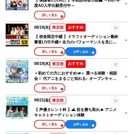
【 保護者の方向け 】学校説明会🧑🏻‍🏫 ～2027年
度AO入学出願受付中～
詳しく見る
08/19(水)
おすすめ
東京校
【 校舎限定中継 】ドラフトオーディション最終
審査LIVE中継⚡️ 全力のパフォーマンスを見に行
こう🕺🏻
詳しく見る
お申し込み
08/19(水)
おすすめ
東京校
＜初めての方におすすめ📣＞ 選べる体験・相談
会！ 代アニをまるごと知れる♪ オープンキャン
パス🎉
詳しく見る
08/21(金)
東京校
【 声優タレント科 】🌊 役を勝ち取れ🔥 アニメ
キャストオーディション体験
詳しく見る
お申し込み