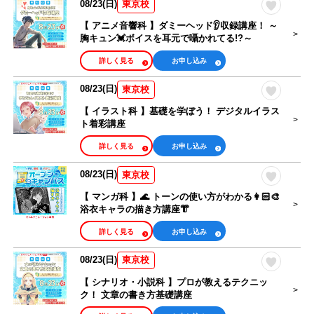
08/23(日)
東京校
【 アニメ音響科 】ダミーヘッド👂収録講座！ ～
胸キュン💓ボイスを耳元で囁かれてる!?～
詳しく見る
お申し込み
08/23(日)
東京校
【 イラスト科 】基礎を学ぼう！ デジタルイラス
ト着彩講座
詳しく見る
お申し込み
08/23(日)
東京校
【 マンガ科 】🌊 トーンの使い方がわかる👩🏻‍🎨
浴衣キャラの描き方講座👘
詳しく見る
お申し込み
08/23(日)
東京校
【 シナリオ・小説科 】プロが教えるテクニッ
ク！ 文章の書き方基礎講座