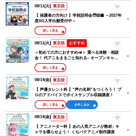
08/11(火)
東京校
【 保護者の方向け 】学校説明会🧑🏻‍🏫 ～2027年
度AO入学出願受付中～
詳しく見る
08/11(火)
おすすめ
東京校
＜初めての方におすすめ📣＞ 選べる体験・相談
会！ 代アニをまるごと知れる♪ オープンキャン
パス🎉
詳しく見る
08/14(金)
東京校
【 声優タレント科 】“声の名刺”をつくろう！ プ
ロのアドバイスでボイスサンプル収録講座！
詳しく見る
お申し込み
08/14(金)
東京校
【 アニメーター科 】あの人気アニメが教材♪ キ
ャラを喋らせよう！ くちパクアニメ制作講座