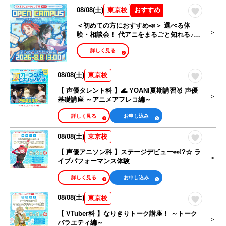
手
08/08(土)
おすすめ
東京校
アニメーター・
＜初めての方におすすめ📣＞ 選べる体
イラストレータ
アニメ監督・他
験・相談会！ 代アニをまるごと知れる♪
ー・漫画家
オープンキャンパス🎉
アニメ関係
詳しく見る
シナリオ・ライ
タレントマネー
08/08(土)
東京校
トノベル・小説
ジャー・アイド
家
ルマネージャー
【 声優タレント科 】🌊 YOANI夏期講習🥇 声優
基礎講座 ～アニメアフレコ編～
ライブ制作・舞
ゲーム・ゲーム
詳しく見る
お申し込み
台制作・イベン
プログラマー
トスタッフ
08/08(土)
東京校
【 声優アニソン科 】ステージデビュー👀!?☆ ラ
高等部
大学部
イブパフォーマンス体験
詳しく見る
お申し込み
カレンダーから選ぶ
08/08(土)
東京校
オンラインオープンキャンパス
【 VTuber科 】なりきりトーク講座！ ～トーク
バラエティ編～