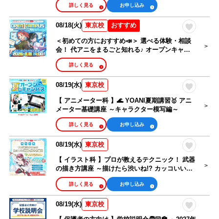
詳しく見る
お申し込み
08/18(火)
おすすめ
東京校
＜初めての方におすすめ📣＞ 選べる体験・相談
会！ 代アニをまるごと知れる♪ オープンキャン
パス🎉
詳しく見る
08/19(水)
東京校
【 アニメーター科 】🌊 YOANI夏期講習🥇 アニ
メーター基礎講座 ～キャラクター模写編～
詳しく見る
お申し込み
08/19(水)
東京校
【 イラスト科 】プロが教えるテクニック！ 武器
の描き方講座 ～描けたら渋いね!? カッコいい銃
編～
詳しく見る
お申し込み
08/19(水)
東京校