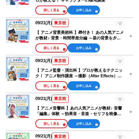
ロが教える！ キャラクターの模写講座
詳しく見る
お申し込み
09/21(月)
東京校
【 アニメ背景美術科 】🎁付き！ あの人気アニメ
が教材♪ 背景・時間帯差分編 ～昼の背景を夕方
にするテクニック～
詳しく見る
お申し込み
09/21(月)
東京校
【 アニメ監督・演出科 】プロが教えるテクニッ
ク！ アニメ制作講座 ～撮影（After Effects）編
～
詳しく見る
お申し込み
09/21(月)
東京校
【 アニメ音響科 】あの人気アニメが教材♪ 音響
「編集」体験 ～効果音・音楽・セリフを映像に
合わせよう～
詳しく見る
お申し込み
09/21(月)
東京校