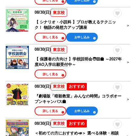
詳しく見る
お申し込み
08/30(日)
東京校
【 シナリオ・小説科 】プロが教えるテクニッ
ク！ 物語の発想力アップ講座
詳しく見る
お申し込み
08/30(日)
東京校
【 保護者の方向け 】学校説明会🧑🏻‍🏫 ～2027年
度AO入学出願受付中～
詳しく見る
08/30(日)
おすすめ
東京校
『劇場版「暗殺教室」みんなの時間』コラボオー
プンキャンパス🏫
詳しく見る
お申し込み
08/30(日)
おすすめ
東京校
＜初めての方におすすめ📣＞ 選べる体験・相談