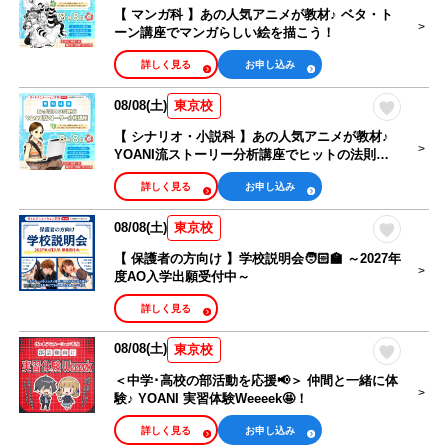
【 マンガ科 】あの人気アニメが教材♪ ベタ・ト
ーン講座でマンガらしい絵を描こう！
詳しく見る
お申し込み
08/08(土)
東京校
【 シナリオ・小説科 】あの人気アニメが教材♪
YOANI流ストーリー分析講座でヒットの法則を
知ろう！
詳しく見る
お申し込み
08/08(土)
東京校
【 保護者の方向け 】学校説明会🧑🏻‍🏫 ～2027年
度AO入学出願受付中～
詳しく見る
08/08(土)
東京校
＜中学･高校の部活動を応援📢＞ 仲間と一緒に体
験♪ YOANI 実習体験Weeeek🤩！
詳しく見る
お申し込み