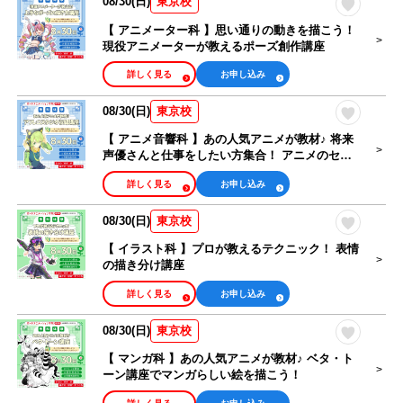
08/30(日)
東京校
【 アニメーター科 】思い通りの動きを描こう！
現役アニメーターが教えるポーズ創作講座
詳しく見る
お申し込み
08/30(日)
東京校
【 アニメ音響科 】あの人気アニメが教材♪ 将来
声優さんと仕事をしたい方集合！ アニメのセリ
フ収録講座
詳しく見る
お申し込み
08/30(日)
東京校
【 イラスト科 】プロが教えるテクニック！ 表情
の描き分け講座
詳しく見る
お申し込み
08/30(日)
東京校
【 マンガ科 】あの人気アニメが教材♪ ベタ・ト
ーン講座でマンガらしい絵を描こう！