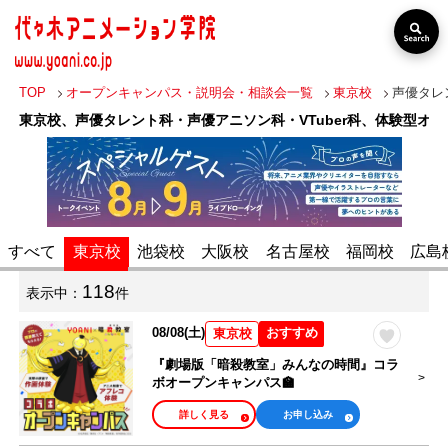
TOP
オープンキャンパス・説明会・相談会一覧
東京校
声優タレ
東京校、声優タレント科・声優アニソン科・VTuber科、体験型オ
すべて
東京校
池袋校
大阪校
名古屋校
福岡校
広島
118
表示中：
件
出張オープン
分野・職業
キャンパス
08/08(土)
おすすめ
東京校
『劇場版「暗殺教室」みんなの時間』コラ
声優・俳優・タ
ボオープンキャンパス🏫
レント・歌い
VTuber・Vライ
詳しく見る
お申し込み
手・アニソン歌
バー・配信者