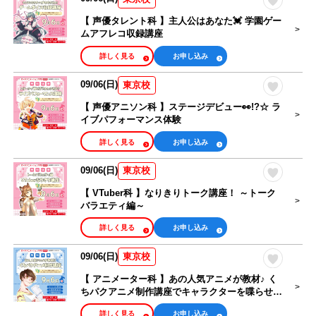
【 声優タレント科 】主人公はあなた💓 学園ゲー
ムアフレコ収録講座
詳しく見る
お申し込み
09/06(日)
東京校
【 声優アニソン科 】ステージデビュー👀!?☆ ラ
イブパフォーマンス体験
詳しく見る
お申し込み
09/06(日)
東京校
【 VTuber科 】なりきりトーク講座！ ～トーク
バラエティ編～
詳しく見る
お申し込み
09/06(日)
東京校
【 アニメーター科 】あの人気アニメが教材♪ く
ちパクアニメ制作講座でキャラクターを喋らせよ
う！
詳しく見る
お申し込み