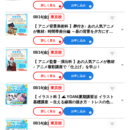
詳しく見る
お申し込み
08/14(金)
東京校
【 アニメ背景美術科 】🎁付き♪ あの人気アニメ
が教材♪ 時間帯差分編 ～昼の背景を夕方にする
テクニック～
詳しく見る
お申し込み
08/14(金)
東京校
【 アニメ監督・演出科 】あの人気アニメが教材
♪ アニメ着彩講座で「仕上げ」を学ぶ！
詳しく見る
お申し込み
08/14(金)
東京校
【 イラスト科 】🌊 YOANI夏期講習🥇 イラスト
基礎講座 ～生える線画の描き方・トレスの色選
び編～
詳しく見る
お申し込み
08/14(金)
東京校