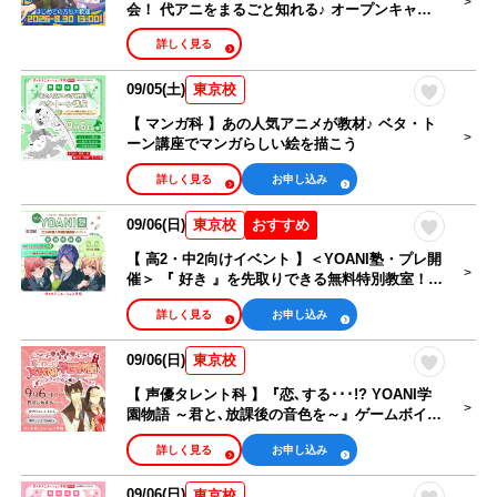
会！ 代アニをまるごと知れる♪ オープンキャン
パス🎉
詳しく見る
09/05(土)
東京校
【 マンガ科 】あの人気アニメが教材♪ ベタ・ト
ーン講座でマンガらしい絵を描こう
詳しく見る
お申し込み
09/06(日)
おすすめ
東京校
【 高2・中2向けイベント 】＜YOANI塾・プレ開
催＞ 『 好き 』を先取りできる無料特別教室！
参加特典つき💫
詳しく見る
お申し込み
09/06(日)
東京校
【 声優タレント科 】『恋､する･･･!? YOANI学
園物語 ～君と､放課後の音色を～』ゲームボイス
収録体験
詳しく見る
お申し込み
09/06(日)
東京校