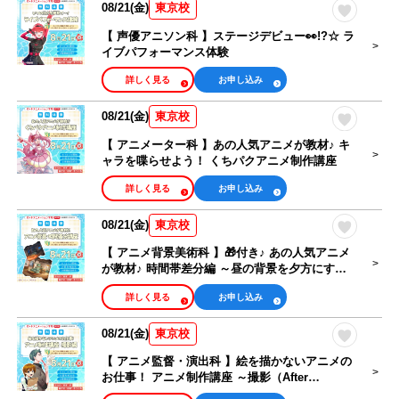
08/21(金)
東京校
【 声優アニソン科 】ステージデビュー👀!?☆ ラ
イブパフォーマンス体験
詳しく見る
お申し込み
08/21(金)
東京校
【 アニメーター科 】あの人気アニメが教材♪ キ
ャラを喋らせよう！ くちパクアニメ制作講座
詳しく見る
お申し込み
08/21(金)
東京校
【 アニメ背景美術科 】🎁付き♪ あの人気アニメ
が教材♪ 時間帯差分編 ～昼の背景を夕方にする
テクニック～
詳しく見る
お申し込み
08/21(金)
東京校
【 アニメ監督・演出科 】絵を描かないアニメの
お仕事！ アニメ制作講座 ～撮影（After
Effects）編～