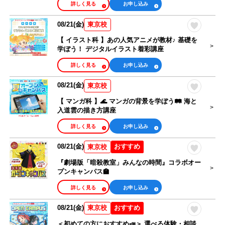
詳しく見る
お申し込み
08/21(金)
東京校
【 イラスト科 】あの人気アニメが教材♪ 基礎を
学ぼう！ デジタルイラスト着彩講座
詳しく見る
お申し込み
08/21(金)
東京校
【 マンガ科 】🌊 マンガの背景を学ぼう🛤️ 海と
入道雲の描き方講座
詳しく見る
お申し込み
08/21(金)
おすすめ
東京校
『劇場版「暗殺教室」みんなの時間』コラボオー
プンキャンパス🏫
詳しく見る
お申し込み
08/21(金)
おすすめ
東京校
＜初めての方におすすめ📣＞ 選べる体験・相談