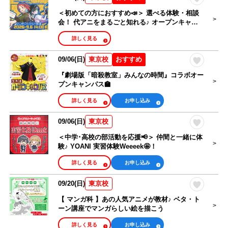
＜初めての方におすすめ📣＞ 選べる体験・相談
会！ 代アニをまるごと知れる♪ オープンキャン
パス🎉
詳しく見る
09/06(日)
おすすめ
東京校
『劇場版「暗殺教室」みんなの時間』コラボオー
プンキャンパス🏫
詳しく見る
お申し込み
09/06(日)
東京校
＜中学･高校の部活動を応援📢＞ 仲間と一緒に体
験♪ YOANI 実習体験Weeeek🤩！
詳しく見る
お申し込み
09/20(日)
東京校
【 マンガ科 】あの人気アニメが教材♪ ベタ・ト
ーン講座でマンガらしい絵を描こう
詳しく見る
お申し込み