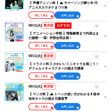
【 声優アニソン科 】🌊 サマーソング縛り🌞 代
アニ☆大カラオケまつり🎤
詳しく見る
お申し込み
08/11(火)
おすすめ
東京校
【 アニメーション学部 】情報解禁まで内容はま
だ秘密･･･🤫♪ 学部合同企画！
詳しく見る
お申し込み
08/11(火)
東京校
【 イラスト科 】かわいいミニキャラを描こう！
デフォルメキャラクターの描き方講座
詳しく見る
お申し込み
08/11(火)
東京校
【 マンガ科 】🌊 トーンの使い方がわかる👩🏻‍🎨
浴衣キャラの描き方講座👘
詳しく見る
お申し込み