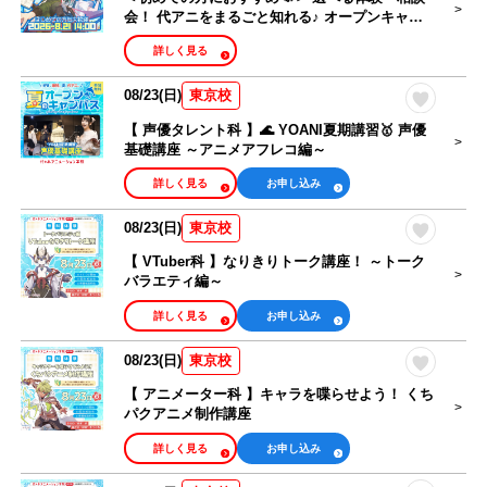
会！ 代アニをまるごと知れる♪ オープンキャン
パス🎉
詳しく見る
08/23(日)
東京校
【 声優タレント科 】🌊 YOANI夏期講習🥇 声優
基礎講座 ～アニメアフレコ編～
詳しく見る
お申し込み
08/23(日)
東京校
【 VTuber科 】なりきりトーク講座！ ～トーク
バラエティ編～
詳しく見る
お申し込み
08/23(日)
東京校
【 アニメーター科 】キャラを喋らせよう！ くち
パクアニメ制作講座
詳しく見る
お申し込み