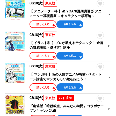
08/18(火)
東京校
【 アニメーター科 】🌊 YOANI夏期講習🥇 アニ
メーター基礎講座 ～キャラクター模写編～
詳しく見る
お申し込み
08/18(火)
東京校
【 イラスト科 】プロが教えるテクニック！ 金属
の質感表現（塗り方）講座
詳しく見る
お申し込み
08/18(火)
東京校
【 マンガ科 】あの人気アニメが教材♪ ベタ・ト
ーン講座でマンガらしい絵を描こう！
詳しく見る
お申し込み
08/18(火)
おすすめ
東京校
『劇場版「暗殺教室」みんなの時間』コラボオー
プンキャンパス🏫